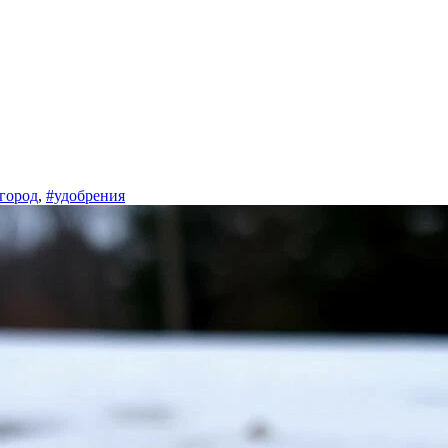
город
,
#удобрения