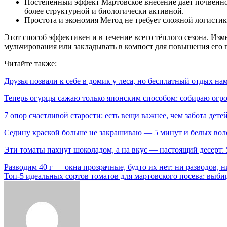
Постепенный эффект Мартовское внесение даёт почвенной
более структурной и биологически активной.
Простота и экономия Метод не требует сложной логисти
Этот способ эффективен и в течение всего тёплого сезона. Из
мульчирования или закладывать в компост для повышения его 
Читайте также:
Друзья позвали к себе в домик у леса, но бесплатный отдых н
Теперь огурцы сажаю только японским способом: собираю огро
7 опор счастливой старости: есть вещи важнее, чем забота дете
Седину краской больше не закрашиваю — 5 минут и белых вол
Эти томаты пахнут шоколадом, а на вкус — настоящий десерт
Навигация
Разводим 40 г — окна прозрачные, будто их нет: ни разводов,
Топ-5 идеальных сортов томатов для мартовского посева: выби
по
записям