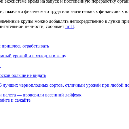
 экосистеме время на запуск и постепенную переработку орган
ки, тяжёлого физического труда или значительных финансовых в
мельчённые крупы можно добавлять непосредственно в лунки при
питательной ценности, сообщает
пг11
.
ам пришлось отрабатывать
мный урожай и в холод, и в жару
й
осков больше не видать
: 5 лучших черноплодных сортов, отличный урожай при любой п
 ни налета — проверили весенний лайфхак
райте и сажайте