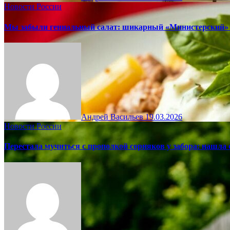
Новости России
Мы забыли гениальный салат: шикарный «Министерский» 
Андрей Васильев
19.03.2026
Новости России
Перестала мучиться с прополкой сорняков у забора: нашла 