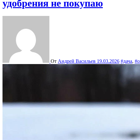
удобрения не покупаю
От
Андрей Васильев
19.03.2026
#дача
,
#о