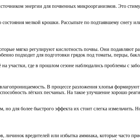
сточником энергии для почвенных микроорганизмов. Это стимул
 состояния мелкой крошки. Рассыпьте по подтаявшему снегу или
которые мягко регулируют кислотность почвы. Они подавляют р
собенно подходит для подготовки грядок под томаты, перцы, бак
ё на участки, где в прошлом сезоне наблюдались проблемы с заб
 влагопроницаемость. В процессе разложения хлопья формируют 
пособность лёгких песчаных. На такое улучшение хорошо реаги
 но для более быстрого эффекта их стоит слегка измельчить. Н
в, личинок вредителей или избытка аммиака, которые часто при