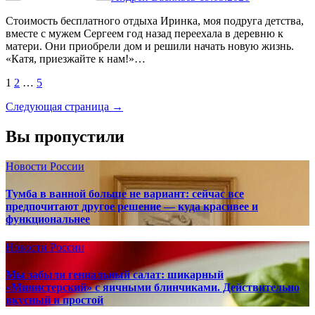
Стоимость бесплатного отдыха Иринка, моя подруга детства,
вместе с мужем Сергеем год назад переехала в деревню к
матери. Они приобрели дом и решили начать новую жизнь.
«Катя, приезжайте к нам!»…
Пагинация
1
2
…
5
записей
Следующая страница →
Вы пропустили
Новости России
Тумба в ванной больше не вариант: сейчас все
предпочитают другое решение — куда красивее и
функциональнее
Новости России
Мы забыли гениальный салат: шикарный
«Министерский» с яичными блинчиками. Действительно
вкусный и простой