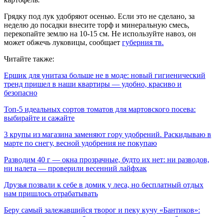
Грядку под лук удобряют осенью. Если это не сделано, за
неделю до посадки внесите торф и минеральную смесь,
перекопайте землю на 10-15 см. Не используйте навоз, он
может обжечь луковицы, сообщает
губерния тв.
Читайте также:
Ершик для унитаза больше не в моде: новый гигиенический
тренд пришел в наши квартиры — удобно, красиво и
безопасно
Топ-5 идеальных сортов томатов для мартовского посева:
выбирайте и сажайте
3 крупы из магазина заменяют гору удобрений. Раскидываю в
марте по снегу, весной удобрения не покупаю
Разводим 40 г — окна прозрачные, будто их нет: ни разводов,
ни налета — проверили весенний лайфхак
Друзья позвали к себе в домик у леса, но бесплатный отдых
нам пришлось отрабатывать
Навигация
Беру самый залежавшийся творог и пеку кучу «Бантиков»: