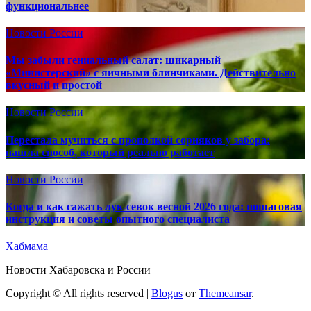
функциональнее
Новости России
Мы забыли гениальный салат: шикарный
«Министерский» с яичными блинчиками. Действительно
вкусный и простой
Новости России
Перестала мучиться с прополкой сорняков у забора:
нашла способ, который реально работает
Новости России
Когда и как сажать лук-севок весной 2026 года: пошаговая
инструкция и советы опытного специалиста
Хабмама
Новости Хабаровска и России
Copyright © All rights reserved
|
Blogus
от
Themeansar
.