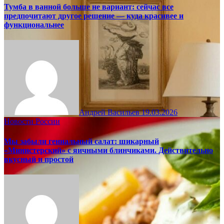
Тумба в ванной больше не вариант: сейчас все
предпочитают другое решение — куда красивее и
функциональнее
Андрей Васильев
19.03.2026
Новости России
Мы забыли гениальный салат: шикарный
«Министерский» с яичными блинчиками. Действительно
вкусный и простой