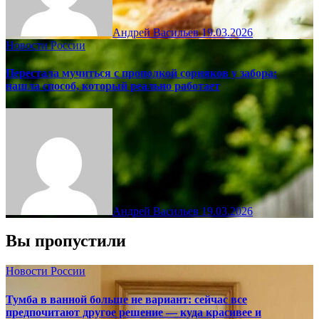
Андрей Васильев
19.03.2026
Новости России
Перестала мучиться с прополкой сорняков у забора:
нашла способ, который реально работает
Андрей Васильев
19.03.2026
Вы пропустили
Новости России
Тумба в ванной больше не вариант: сейчас все
предпочитают другое решение — куда красивее и