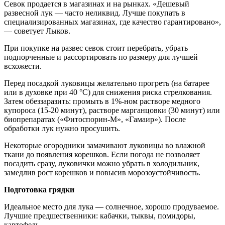
Севок продается в магазинах и на рынках. «Дешевый
развесной лук — часто неликвид. Лучше покупать в
специализированных магазинах, где качество гарантировано»,
— советует Лыков.
При покупке на развес севок стоит перебрать, убрать
подпорченные и рассортировать по размеру для лучшей
всхожести.
Перед посадкой луковицы желательно прогреть (на батарее
или в духовке при 40 °C) для снижения риска стрелкования.
Затем обеззаразить: промыть в 1%-ном растворе медного
купороса (15-20 минут), растворе марганцовки (30 минут) или
биопрепаратах («Фитоспорин-М», «Гамаир»). После
обработки лук нужно просушить.
Некоторые огородники замачивают луковицы во влажной
ткани до появления корешков. Если погода не позволяет
посадить сразу, луковички можно убрать в холодильник,
замедлив рост корешков и повысив морозоустойчивость.
Подготовка грядки
Идеальное место для лука — солнечное, хорошо продуваемое.
Лучшие предшественники: кабачки, тыквы, помидоры,
картофель.