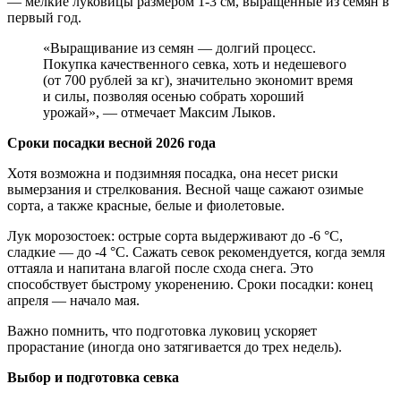
— мелкие луковицы размером 1-3 см, выращенные из семян в
первый год.
«Выращивание из семян — долгий процесс.
Покупка качественного севка, хоть и недешевого
(от 700 рублей за кг), значительно экономит время
и силы, позволяя осенью собрать хороший
урожай», — отмечает Максим Лыков.
Сроки посадки весной 2026 года
Хотя возможна и подзимняя посадка, она несет риски
вымерзания и стрелкования. Весной чаще сажают озимые
сорта, а также красные, белые и фиолетовые.
Лук морозостоек: острые сорта выдерживают до -6 °C,
сладкие — до -4 °C. Сажать севок рекомендуется, когда земля
оттаяла и напитана влагой после схода снега. Это
способствует быстрому укоренению. Сроки посадки: конец
апреля — начало мая.
Важно помнить, что подготовка луковиц ускоряет
прорастание (иногда оно затягивается до трех недель).
Выбор и подготовка севка