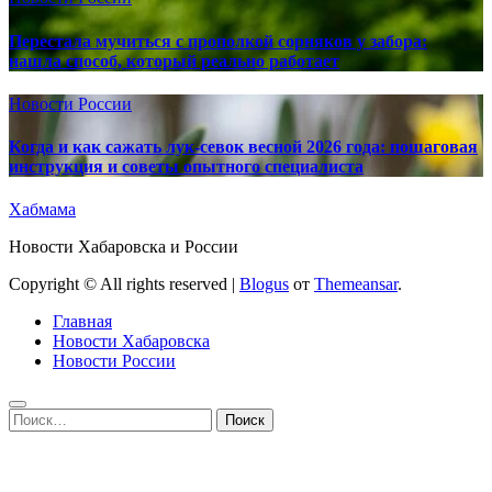
Перестала мучиться с прополкой сорняков у забора:
нашла способ, который реально работает
Новости России
Когда и как сажать лук-севок весной 2026 года: пошаговая
инструкция и советы опытного специалиста
Хабмама
Новости Хабаровска и России
Copyright © All rights reserved
|
Blogus
от
Themeansar
.
Главная
Новости Хабаровска
Новости России
Найти: