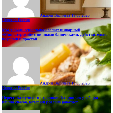
Андрей Васильев
19.03.2026
Новости России
Мы забыли гениальный салат: шикарный
«Министерский» с яичными блинчиками. Действительно
вкусный и простой
Андрей Васильев
19.03.2026
Новости России
Перестала мучиться с прополкой сорняков у забора:
нашла способ, который реально работает