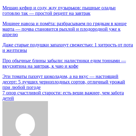
Мешаю кефир и соду, жду пузырьков: пышные оладьи
готовлю так — простой рецепт на завтрак
Мощнее навоза и помёта: разбрасываем по грядкам в конце
марта — почва становится рыхлой и плодородной уже к
апрелю
Даже старые подушки запахнут свежестью: 1 хитрость от пота
и желтизны
Про обычные блины забыли: налистники едим тоннами —
вкуснятина на завтрак, к чаю и кофе
Навигация
Эти томаты пахнут шоколадом, а на вкус — настоящий
десерт: 5 лучших черноплодных сортов, отличный урожай
по
при любой погоде
записям
7 опор счастливой старости: есть вещи важнее, чем забота
детей