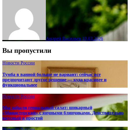
Андрей Васильев
19.03.2026
Вы пропустили
Новости России
Тумба в ванной больше не вариант: сейчас все
предпочитают другое решение — куда красивее и
функциональнее
Новости России
Мы забыли гениальный салат: шикарный
«Министерский» с яичными блинчиками. Действительно
вкусный и простой
Новости России