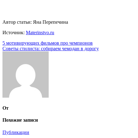
Автор статьи: Яна Перепечина
Источник:
Materinstvo.ru
Навигация
5 мотивирующих фильмов про чемпионов
Советы стилиста: собираем чемодан в дорогу
по
записям
От
Похожие записи
Публикации