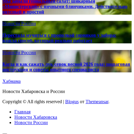
Мы забыли гениальный салат: шикарный
«Министерский» с яичными блинчиками. Действительно
вкусный и простой
Новости России
Перестала мучиться с прополкой сорняков у забора:
нашла способ, который реально работает
Новости России
Когда и как сажать лук-севок весной 2026 года: пошаговая
инструкция и советы опытного специалиста
Хабмама
Новости Хабаровска и России
Copyright © All rights reserved
|
Blogus
от
Themeansar
.
Главная
Новости Хабаровска
Новости России