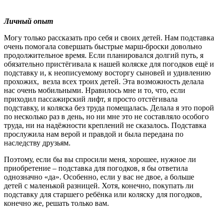
Личный опыт
Могу только рассказать про себя и своих детей. Нам подставка
очень помогала совершать быстрые марш-броски довольно
продолжительное время. Если планировался долгий путь, я
обязательно пристёгивала к нашей коляске для погодков ещё и
подставку и, к неописуемому восторгу сыновей и удивлению
прохожих, везла всех троих детей. Эта возможность делала
нас очень мобильными. Нравилось мне и то, что, если
приходил пассажирский лифт, я просто отстёгивала
подставку, и коляска без труда помещалась. Делала я это порой
по несколько раз в день, но ни мне это не составляло особого
труда, ни на надёжности креплений не сказалось. Подставка
прослужила нам верой и правдой и была передана по
наследству друзьям.
Поэтому, если бы вы спросили меня, хорошее, нужное ли
приобретение – подставка для погодков, я бы ответила
однозначно «да». Особенно, если у вас не двое, а больше
детей с маленькой разницей. Хотя, конечно, покупать ли
подставку для старшего ребёнка или коляску для погодков,
конечно же, решать только вам.