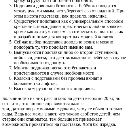
кроху за руку или постоянно подгонять.
Подставки довольно безопасны. Ребёнок находится
между руками мамы, что уберегает его от падений. При
этом высота подставки, как правило, невелика.
Существуют подставки как с универсальным способом
крепления, подходящим практически к любой коляске,
кроме каких-то уж совсем экзотических вариантов, так
и разработанные для конкретных моделей колясок.
Сейчас выбор подставок довольно велик и можно
подобрать ту, что подойдёт именно вам.
Выпускаются подставки либо со второй ступенькой,
либо с сиденьем, что даёт возможность ребёнку в случае
необходимости отдохнуть.
Многие подножки легко отстёгиваются и
пристёгиваются в случае необходимости.
Коляски с подставками без проблем входят в
большинство лифтов.
Высокая «грузоподъёмность» подставок.
Большинство из них рассчитано на детей весом до 20 кг, но
есть и те, что вполне справляются даже с
тридцатикилограммовыми ездоками, чему те обычно только
рады. Ведь все мамы знают, что таково свойство детей: чем
старше они становятся, тем больше их привлекает
возможность прокатиться на подставке. Хотя бы изредка.