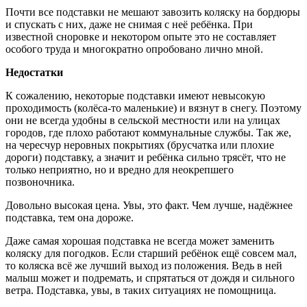
Почти все подставки не мешают завозить коляску на бордюры
и спускать с них, даже не снимая с неё ребёнка. При
известной сноровке и некотором опыте это не составляет
особого труда и многократно опробовано лично мной.
Недостатки
К сожалению, некоторые подставки имеют невысокую
проходимость (колёса-то маленькие) и вязнут в снегу. Поэтому
они не всегда удобны в сельской местности или на улицах
городов, где плохо работают коммунальные службы. Так же,
на чересчур неровных покрытиях (брусчатка или плохие
дороги) подставку, а значит и ребёнка сильно трясёт, что не
только неприятно, но и вредно для неокрепшего
позвоночника.
Довольно высокая цена. Увы, это факт. Чем лучше, надёжнее
подставка, тем она дороже.
Даже самая хорошая подставка не всегда может заменить
коляску для погодков. Если старший ребёнок ещё совсем мал,
то коляска всё же лучший выход из положения. Ведь в ней
малыш может и подремать, и спрятаться от дождя и сильного
ветра. Подставка, увы, в таких ситуациях не помощница.