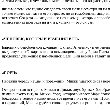
У Дэна есть всё, о чём только можно мечтать в его возрасте, 
Фильм о том, что нужно следовать своей цели несмотря ни на
только можно мечтать в его возрасте, но автомобильная авария
встречает Сократа — загадочного незнакомца, который способ
единственная преграда на пути к успеху — это он сам.
«ЧЕЛОВЕК, КОТОРЫЙ ИЗМЕНИЛ ВСЁ»
Байопик о бейсбольной команде «Окленд Атлетикс» и её генер
выдвинут на «Оскар» в шести номинациях, а игру Брэда Питта к
продолжал движение к намеченной цели. Бин верил в талант иг
«БОЕЦ»
Пережив череду неудач и поражений, Микки удаётся снова верну
Оскароносная история о Микки и Дикки, двух братьях-боксёр
чемпионского титула. Микки Уорд, которого играет Марк Уолбе
боксёром, а теперь наркоманом, всё время тянут его вниз. Прои
и поражений, Микки удаётся снова вернуться на ринг, когда е