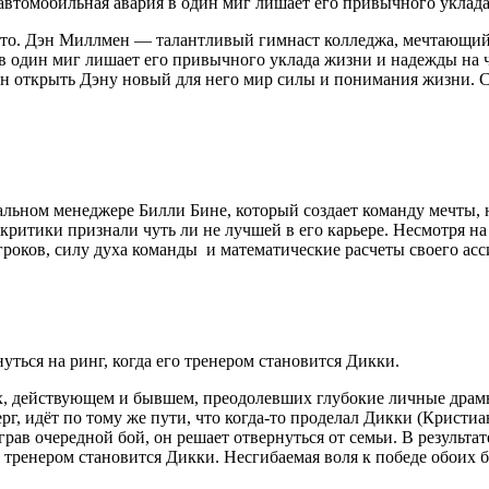
но автомобильная авария в один миг лишает его привычного укла
 что. Дэн Миллмен — талантливый гимнаст колледжа, мечтающий 
 в один миг лишает его привычного уклада жизни и надежды на ч
ен открыть Дэну новый для него мир силы и понимания жизни. С
альном менеджере Билли Бине, который создает команду мечты,
ритики признали чуть ли не лучшей в его карьере. Несмотря на 
роков, силу духа команды и математические расчеты своего ассис
ться на ринг, когда его тренером становится Дикки.
ах, действующем и бывшем, преодолевших глубокие личные драм
рг, идёт по тому же пути, что когда-то проделал Дикки (Кристи
грав очередной бой, он решает отвернуться от семьи. В результат
го тренером становится Дикки. Несгибаемая воля к победе обоих 