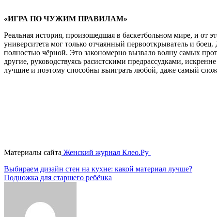
«ИГРА ПО ЧУЖИМ ПРАВИЛАМ»
Реальная история, произошедшая в баскетбольном мире, и от э
университета мог только отчаянный первооткрыватель и боец.
полностью чёрной. Это закономерно вызвало волну самых прот
другие, руководствуясь расистскими предрассудками, искренне
лучшие и поэтому способны выиграть любой, даже самый слож
Материалы сайта
Женский журнал Клео.Ру
Навигация
Выбираем дизайн стен на кухне: какой материал лучше?
Подножка для старшего ребёнка
по
записям