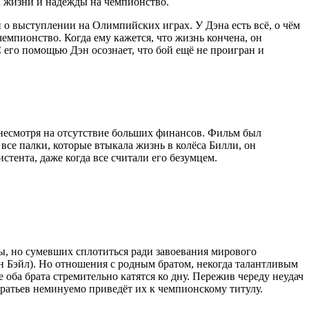
да жизни и надежды на чемпионство.
о выступлении на Олимпийских играх. У Дэна есть всё, о чём
емпионство. Когда ему кажется, что жизнь кончена, он
 его помощью Дэн осознает, что бой ещё не проигран и
 несмотря на отсутствие больших финансов. Фильм был
все палки, которые втыкала жизнь в колёса Билли, он
тента, даже когда все считали его безумцем.
ы, но сумевших сплотиться ради завоевания мирового
ан Бэйл). Но отношения с родным братом, некогда талантливым
е оба брата стремительно катятся ко дну. Пережив череду неудач
братьев неминуемо приведёт их к чемпионскому титулу.