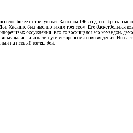
того еще более интригующая. За окном 1965 год, и набрать темн
 Дон Хаскинс был именно таким тренером. Его баскетбольная ко
иворечивых обсуждений. Кто-то восхищался его командой, демо
 возмущались и искали пути искоренения нововведения. Но наст
ный на первый взгляд бой.