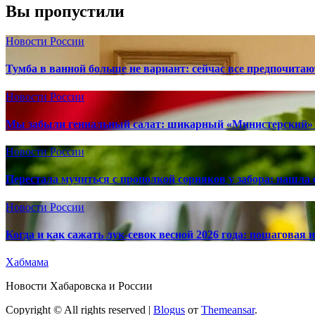
Вы пропустили
Новости России
Тумба в ванной больше не вариант: сейчас все предпочита
Новости России
Мы забыли гениальный салат: шикарный «Министерский» 
Новости России
Перестала мучиться с прополкой сорняков у забора: нашла 
Новости России
Когда и как сажать лук-севок весной 2026 года: пошаговая
Хабмама
Новости Хабаровска и России
Copyright © All rights reserved
|
Blogus
от
Themeansar
.