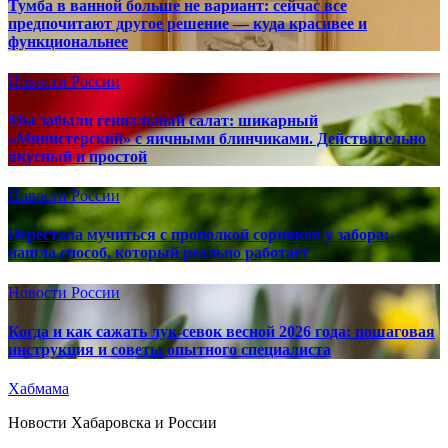
Тумба в ванной больше не вариант: сейчас все
предпочитают другое решение — куда красивее и
функциональнее
Новости России
Мы забыли гениальный салат: шикарный
«Министерский» с яичными блинчиками. Действительно
вкусный и простой
Новости России
Перестала мучиться с прополкой сорняков у забора:
нашла способ, который реально работает
Новости России
Когда и как сажать лук-севок весной 2026 года: пошаговая
инструкция и советы опытного специалиста
Хабмама
Новости Хабаровска и России