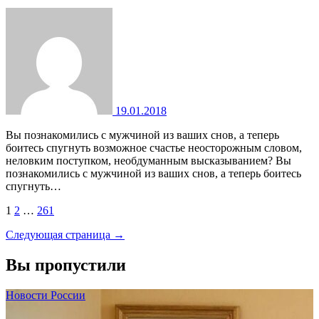
19.01.2018
Вы познакомились с мужчиной из ваших снов, а теперь
боитесь спугнуть возможное счастье неосторожным словом,
неловким поступком, необдуманным высказыванием? Вы
познакомились с мужчиной из ваших снов, а теперь боитесь
спугнуть…
Пагинация
1
2
…
261
записей
Следующая страница →
Вы пропустили
Новости России