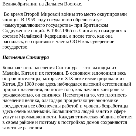
Великобритании на Дальнем Востоке.
Во время Второй Мировой войны это место оккупировали
японцы. В 1959 году государство обрело статус
«самоуправляющего государства» при Британском
Содружестве наций. В 1962-1965 гг. Сингапур находился в
составе Малайской Федерации, а после того, как она
распалась, его приняли в члены ООН как суверенное
государство.
Население Сингапура
Большая часть населения Сингапура – это выходцы из
Малайи, Китая и их потомки. В основном заполонили весь
остров поселенцы, которые в XIX веке иммигрировали из
Китая. До 1980 года здесь наблюдался высокий естественный
прирост населения, но после того, как начался контроль за
рождаемостью, он снизился. Несмотря на то, что плотность
населения велика, благодаря процветающей экономике
государства все обеспечены работой и уровень безработицы
здесь очень маленький. Большинство людей занято в сфере
услуг и промышленности. Каждая этническая община обитает
в своем районе и поэтому в постройках домов сохраняются
заметные различия.