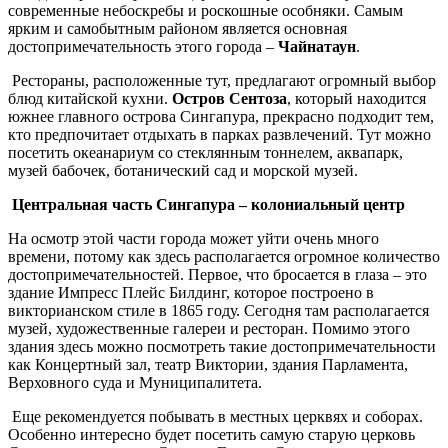
современные небоскребы и роскошные особняки. Самым
ярким и самобытным районом является основная
достопримечательность этого города –
Чайнатаун
.
Рестораны, расположенные тут, предлагают огромный выбор
блюд китайской кухни.
Остров Сентоза
, который находится
южнее главного острова Сингапура, прекрасно подходит тем,
кто предпочитает отдыхать в парках развлечений. Тут можно
посетить океанариум со стеклянным тоннелем, аквапарк,
музей бабочек, ботанический сад и морской музей.
Центральная часть Сингапура – колониальный центр
На осмотр этой части города может уйти очень много
времени, потому как здесь располагается огромное количество
достопримечательностей. Первое, что бросается в глаза – это
здание Импресс Плейс Билдинг, которое построено в
викторианском стиле в 1865 году. Сегодня там располагается
музей, художественные галереи и ресторан. Помимо этого
здания здесь можно посмотреть такие достопримечательности
как Концертный зал, театр Виктории, здания Парламента,
Верховного суда и Муниципалитета.
Еще рекомендуется побывать в местных церквях и соборах.
Особенно интересно будет посетить самую старую церковь