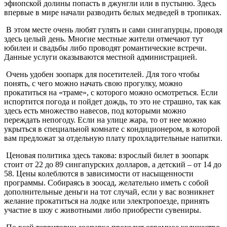
эфиопской долины попасть в джунгли или в пустыню. Здесь
впервые в мире начали разводить белых медведей в тропиках.
В этом месте очень любят гулять и сами сингапурцы, проводя
здесь целый день. Многие местные жители отмечают тут
юбилеи и свадьбы либо проводят романтические встречи.
Данные услуги оказываются местной администрацией.
Очень удобен зоопарк для посетителей. Для того чтобы
понять, с чего можно начать свою прогулку, можно
прокатиться на «траме», с которого можно осмотреться. Если
испортится погода и пойдет дождь, то это не страшно, так как
здесь есть множество навесов, под которыми можно
переждать непогоду. Если на улице жара, то от нее можно
укрыться в специальной комнате с кондиционером, в которой
вам предложат за отдельную плату прохладительные напитки.
Ценовая политика здесь такова: взрослый билет в зоопарк
стоит от 22 до 89 сингапурских долларов, а детский – от 14 до
58. Цены колеблются в зависимости от насыщенности
программы. Собираясь в зоосад, желательно иметь с собой
дополнительные деньги на тот случай, если у вас возникнет
желание прокатиться на лодке или электропоезде, принять
участие в шоу с животными либо приобрести сувениры.