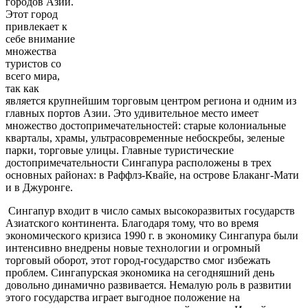
городов Азии.
Этот город
привлекает к
себе внимание
множества
туристов со
всего мира,
так как
является крупнейшим торговым центром региона и одним из
главных портов Азии. Это удивительное место имеет
множество достопримечательностей: старые колониальные
кварталы, храмы, ультрасовременные небоскребы, зеленые
парки, торговые улицы. Главные туристические
достопримечательности Сингапура расположены в трех
основных районах: в Раффлз-Квайе, на острове Блаканг-Мати
и в Джуронге.
Сингапур входит в число самых высокоразвитых государств
Азиатского континента. Благодаря тому, что во время
экономического кризиса 1990 г. в экономику Сингапура были
интенсивно внедрены новые технологии и огромный
торговый оборот, этот город-государство смог избежать
проблем. Сингапурская экономика на сегодняшний день
довольно динамично развивается. Немалую роль в развитии
этого государства играет выгодное положение на