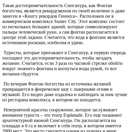
Такая достопримечательность Сингапура, как Фонтан
богатства, является рекордсменом по своей величине и даже
занесен в «Книгу рекордов Гиннеса». Расположен он в
коммерческом комплексе Suntec City. Этот комплекс состоит
из нескольких больших зданий, которые символизируют
пальцы человеческой руки, а сам фонтан располагается в
центре этой ладони. Считается, что вода в фонтане является
источником роскоши, изобилия и удачи.
Туристы, которые приезжают в Сингапур, в первую очередь
посещают эту достопримечательность, чтобы загадать
желание. Считается, если 3 раза по часовой стрелке обойти
вокруг нижнего фонтана и коснуться воды рукой, то все
желания сбудутся.
По вечерам Фонтан богатства из источника желаний
превращается в феерическое шоу с лазерными огням и
музыкой. Его видно даже издалека и наблюдать за ним лучше
из ресторана комплекса, в котором он находится.
Невероятной красоты сооружение, которое заслуживает
внимания туриста – это театр Esplanade. Его еще называют
архитектурной иконой Сингапура. Он располагается на
площади в 6 га и включает в себя театр, в котором имеется
2000 мест. Это место считается одним из лучших в мире