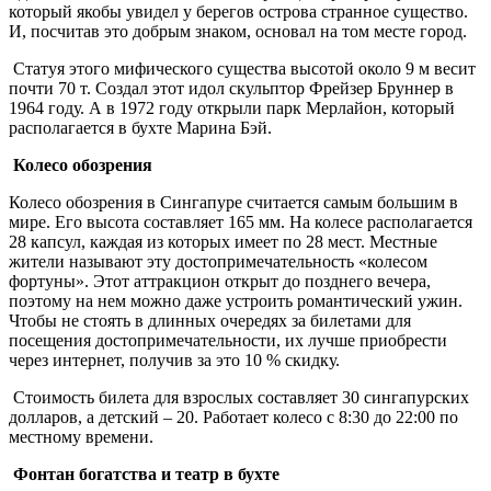
который якобы увидел у берегов острова странное существо.
И, посчитав это добрым знаком, основал на том месте город.
Статуя этого мифического существа высотой около 9 м весит
почти 70 т. Создал этот идол скульптор Фрейзер Бруннер в
1964 году. А в 1972 году открыли парк Мерлайон, который
располагается в бухте Марина Бэй.
Колесо обозрения
Колесо обозрения в Сингапуре считается самым большим в
мире. Его высота составляет 165 мм. На колесе располагается
28 капсул, каждая из которых имеет по 28 мест. Местные
жители называют эту достопримечательность «колесом
фортуны». Этот аттракцион открыт до позднего вечера,
поэтому на нем можно даже устроить романтический ужин.
Чтобы не стоять в длинных очередях за билетами для
посещения достопримечательности, их лучше приобрести
через интернет, получив за это 10 % скидку.
Стоимость билета для взрослых составляет 30 сингапурских
долларов, а детский – 20. Работает колесо с 8:30 до 22:00 по
местному времени.
Фонтан богатства и театр в бухте