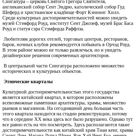
Сингапура – церковь Святого Грегора Святителя,
англиканский собор Сент Эндрю, католический собор Гуд
Шеферд и христианское кладбище Форт Кэннинг Хилл.
Среди культурных достопримечательностей можно увидеть
музей Стэмфорд Роуд, институт Сент Джозеф, музей Брас Баса
Роуд и статуя сэра Стэмфорда Раффлза.
Любителям дорогих отелей, торговых центров, ресторанов,
баров, ночных клубов рекомендуется побывать в Орчэд Роуд.
В этом районе можно не только развлечься, но и увидеть
дизайнерские решения современных архитекторов.
В центральной части Сингапура расположено множество
исторических и культурных объектов.
Этнические кварталы
Культурной достопримечательностью этого государства
является китайский квартал, в котором расположены
всевозможные памятники архитектуры, храмы, множество
рынков и магазинов. На сегодняшний день большая часть
этого квартала находится на стадии реконструкции, потому
что в середине XX века здесь все было разрушено. Однако тут
все равно есть на что посмотреть. Здесь располагаются такие
достопримечательности как китайский храм Тиан кенг, храмы
Сионг Лим, Нагора Дурга Шрин, Вак Хай Ченг Бьо, мечеть