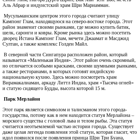
Аль Абрар и индуистский храм Шри Мариамман.
Мусульманским центром этого города считают улицу
Кампонг Глам, находящуюся на северо-востоке города. Этот
район знаменит своими рынками, где можно купить батик,
шелк, саронги и ковры. Кроме рынка здесь можно посетить
дворец Истана Кампонг Глам, мечети Джаамат и Масджид
Султан, а также комплекс Голден Майл.
В северной части Сингапура расположен район, который
называется «Маленькая Индия». Этот район очень скромный,
но отличается особыми красками, своими шумными рынками,
а также ресторанами, в которых готовят индийскую
национальную кухню. Здесь можно посмотреть храм
Вирамакалиаман, аркаду Литтл Индиа, храм «Тысяча огней»
и статую сидящего Будды, высота которой 15 м.
Парк Мерлайон
Этот парк является символом и талисманом этого города-
государства, потому как в нем находится статуя Мерлайона –
морского существа с головой льва и телом рыбы. Эта статуя
считается неотъемлемой частью истории города. Существует
даже целая легенда появления этой статуи, которая гласит, что
идол появился после появления принца Шри Три Буана,