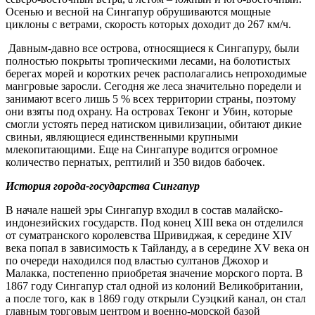
Осенью и весной на Сингапур обрушиваются мощные
циклоны с ветрами, скорость которых доходит до 267 км/ч.
Давным-давно все острова, относящиеся к Сингапуру, были
полностью покрыты тропическими лесами, на болотистых
берегах морей и коротких речек располагались непроходимые
мангровые заросли. Сегодня же леса значительно поредели и
занимают всего лишь 5 % всех территории страны, поэтому
они взяты под охрану. На островах Теконг и Убин, которые
смогли устоять перед натиском цивилизации, обитают дикие
свиньи, являющиеся единственными крупными
млекопитающими. Еще на Сингапуре водится огромное
количество пернатых, рептилий и 350 видов бабочек.
История города-государства Сингапур
В начале нашей эры Сингапур входил в состав малайско-
индонезийских государств. Под конец XIII века он отделился
от суматранского королевства Шривиджая, к середине XIV
века попал в зависимость к Тайланду, а в середине XV века он
по очереди находился под властью султанов Джохор и
Малакка, постепенно приобретая значение морского порта. В
1867 году Сингапур стал одной из колоний Великобритании,
а после того, как в 1869 году открыли Суэцкий канал, он стал
главным торговым центром и военно-морской базой