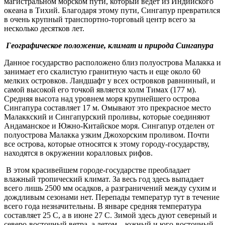
магистральном морском пути, который ведет из Индийского
океана в Тихий. Благодаря этому пути, Сингапур превратился
в очень крупный транспортно-торговый центр всего за
несколько десятков лет.
Географическое положение, климат и природа Сингапура
Данное государство расположено близ полуострова Малакка и
занимает его скалистую гранитную часть и еще около 60
мелких островков. Ландшафт у всех островков равнинный, и
самой высокой его точкой является холм Тимах (177 м).
Средняя высота над уровнем моря крупнейшего острова
Сингапура составляет 17 м. Омывают это прекрасное место
Малаккский и Сингапурский проливы, которые соединяют
Андаманское и Южно-Китайское моря. Сингапур отделен от
полуострова Малакка узким Джохорским проливом. Почти
все острова, которые относятся к этому городу-государству,
находятся в окружении коралловых рифов.
В этом красивейшем городе-государстве преобладает
влажный тропический климат. За весь год здесь выпадает
всего лишь 2500 мм осадков, а разграничений между сухим и
дождливым сезонами нет. Перепады температур тут в течение
всего года незначительны. В январе средняя температура
составляет 25 С, а в июне 27 С. Зимой здесь дуют северный и
северо-восточный ветра, а летом – южный и юго-восточный.