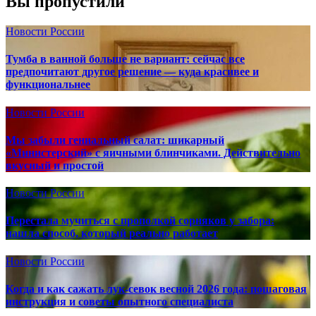
Вы пропустили
Новости России
Тумба в ванной больше не вариант: сейчас все
предпочитают другое решение — куда красивее и
функциональнее
Новости России
Мы забыли гениальный салат: шикарный
«Министерский» с яичными блинчиками. Действительно
вкусный и простой
Новости России
Перестала мучиться с прополкой сорняков у забора:
нашла способ, который реально работает
Новости России
Когда и как сажать лук-севок весной 2026 года: пошаговая
инструкция и советы опытного специалиста