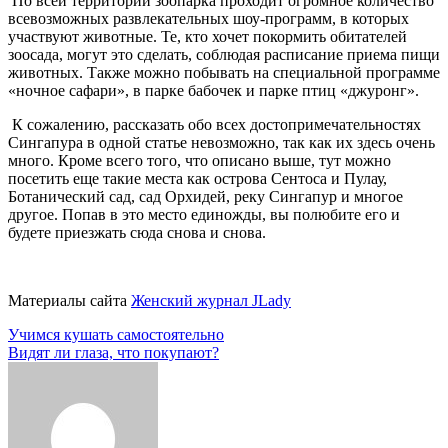
По всей территории зоопарка проходит огромное количество
всевозможных развлекательных шоу-программ, в которых
участвуют животные. Те, кто хочет покормить обитателей
зоосада, могут это сделать, соблюдая расписание приема пищи
животных. Также можно побывать на специальной программе
«ночное сафари», в парке бабочек и парке птиц «джуронг».
К сожалению, рассказать обо всех достопримечательностях
Сингапура в одной статье невозможно, так как их здесь очень
много. Кроме всего того, что описано выше, тут можно
посетить еще такие места как острова Сентоса и Пулау,
Ботанический сад, сад Орхидей, реку Сингапур и многое
другое. Попав в это место единожды, вы полюбите его и
будете приезжать сюда снова и снова.
Материалы сайта
Женский журнал JLady
Навигация
Учимся кушать самостоятельно
Видят ли глаза, что покупают?
по
записям