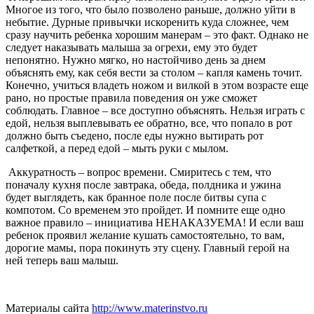
Многое из того, что было позволено раньше, должно уйти в
небытие. Дурные привычки искоренить куда сложнее, чем
сразу научить ребенка хорошим манерам – это факт. Однако не
следует наказывать малыша за огрехи, ему это будет
непонятно. Нужно мягко, но настойчиво день за днем
объяснять ему, как себя вести за столом – капля камень точит.
Конечно, учиться владеть ножом и вилкой в этом возрасте еще
рано, но простые правила поведения он уже сможет
соблюдать. Главное – все доступно объяснять. Нельзя играть с
едой, нельзя выплевывать ее обратно, все, что попало в рот
должно быть съедено, после еды нужно вытирать рот
салфеткой, а перед едой – мыть руки с мылом.
Аккуратность – вопрос времени. Смиритесь с тем, что
поначалу кухня после завтрака, обеда, полдника и ужина
будет выглядеть, как бранное поле после битвы супа с
компотом. Со временем это пройдет. И помните еще одно
важное правило – инициатива НЕНАКАЗУЕМА! И если ваш
ребенок проявил желание кушать самостоятельно, то вам,
дорогие мамы, пора покинуть эту сцену. Главный герой на
ней теперь ваш малыш.
Материалы сайта
http://www.materinstvo.ru