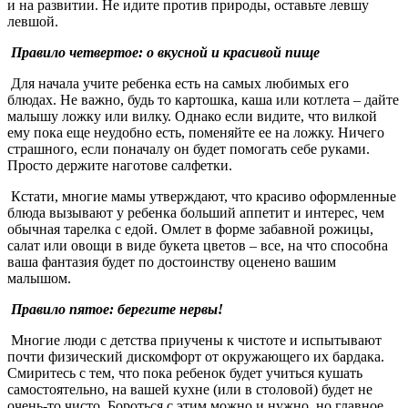
и на развитии. Не идите против природы, оставьте левшу
левшой.
Правило четвертое: о вкусной и красивой пище
Для начала учите ребенка есть на самых любимых его
блюдах. Не важно, будь то картошка, каша или котлета – дайте
малышу ложку или вилку. Однако если видите, что вилкой
ему пока еще неудобно есть, поменяйте ее на ложку. Ничего
страшного, если поначалу он будет помогать себе руками.
Просто держите наготове салфетки.
Кстати, многие мамы утверждают, что красиво оформленные
блюда вызывают у ребенка больший аппетит и интерес, чем
обычная тарелка с едой. Омлет в форме забавной рожицы,
салат или овощи в виде букета цветов – все, на что способна
ваша фантазия будет по достоинству оценено вашим
малышом.
Правило пятое: берегите нервы!
Многие люди с детства приучены к чистоте и испытывают
почти физический дискомфорт от окружающего их бардака.
Смиритесь с тем, что пока ребенок будет учиться кушать
самостоятельно, на вашей кухне (или в столовой) будет не
очень-то чисто. Бороться с этим можно и нужно, но главное