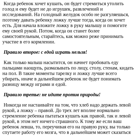
Когда ребенок хочет кушать, он будет стремиться утолить
голод и ему будет не до игрушек, развлечений и
исследований. На голодный желудок особо не разгуляешься,
поэтому давать ребенку ложку лучше тогда, когда он хочет
есть. Для начала вложите ложку в руку малышу и помогите
ему своей рукой. Потом, когда он станет более
самостоятельным, старайтесь, как можно реже принимать
участие в его кормлении.
Правило второе: с едой играть нельзя!
Как только малыш насытится, он начнет пробовать еду
пальцами наощупь, размазывать по лицу, столу, стенам, кидать
на пол. В такие моменты тарелку и ложку лучше всего
убирать, иначе в дальнейшем ребенок не будет понимать
разницу между играми и едой.
Правило третье: не идите против природы!
Никогда не настаивайте на том, что хлеб надо держать левой
рукой, а ложку – правой. До трех лет вполне нормально
стремление ребенка пытаться кушать как правой, так и левой
рукой, в этом нет ничего страшного. К тому же если ваш
ребенок левша, то, переучивая его на правую руку, вы только
спутаете работу его мозга, что в дальнейшем может сказаться