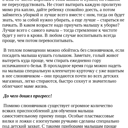
не переусердствовать. Не стоит вытирать каждую пролитую
мимо рта каплю, дайте ребенку спокойно доесть, а потом
займитесь уборкой и лучше всего вместе с ним, тогда он будет
знать, что за собой нужно убирать, а еще лучше – стараться не
пачкать. В каком возрасте надо приучать малышу к уборке?
Лучше всего с самого начала – тогда стремление к чистоте
будет у него в крови. В любом случае воспитывать всегда
проще, чем потом перевоспитывать.
В теплом помещении можно обойтись без слюнявчиков, если
посадить малыша кушать голышом. Заметьте, голый живот
вытереть куда проще, чем стирать ежедневно гору
испачканного белья. В прохладное время года можно надеть
на малыша специальную клеенчатую курточку с уже вшитым
в нее слюнявчиком – они продаются почти во всех детских
магазинах, легко стираются, быстро сохнут и значительно
облегчают маме жизнь.
До чего дошел прогресс!
Помимо слюнявчиков существует огромное количество
всяких приспособлений для обучения малыша
самостоятельному приему пищи. Особые пластмассовые
вилки и ложки с изогнутыми ручками сделаны специально
под детский захват. С такими приборами малышам проще