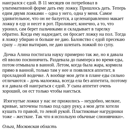
наигрался с едой. В 11 месяцев он потребовал в
ультимативной форме дать ему ложку. Пришлось дать. Теперь
едим двумя ложками – одна у него, одна у меня. Самое
удивительное, что он не балуется, а целенаправленно макает
ложку в еду и несет в рот. Проливает, конечно, а то, что
уронил, сам берет пальчиками и складывает в тарелку
обратно. Когда ему надоедает, он бросает ложку на пол. Тогда
я ложку убираю и больше не даю. Баловство с едой пресекаю
сразу – лужи вытираю, не даю шлепать ложкой по супу.
Дочка Алина постигала науку примерно так же, но я давала
ей вволю посвинячить. Раздевала до памперса во время еды,
потом отмывала в ванной. Летом, когда была жара, кормила
прямо в ванной, только там у нее и появлялся аппетит, в
прохладной водичке. А вообще мои дети в плане еды сильно
отличаются – дочь малоежка, всегда ела без аппетита, поэтому
я и давала ей наиграться с едой. У сына аппетит очень
хороший, он ест только чтобы наесться.
Изогнутые ложки у нас не прижились – неудобно, мелкие,
кривые, заточены только под одну руку, а мои дети хотели
кушать то правой, то левой рукой. Пластиковые нагрудники
тоже – жесткие. Так что я использую обычные слюнявчики».
Ольга, Московская область