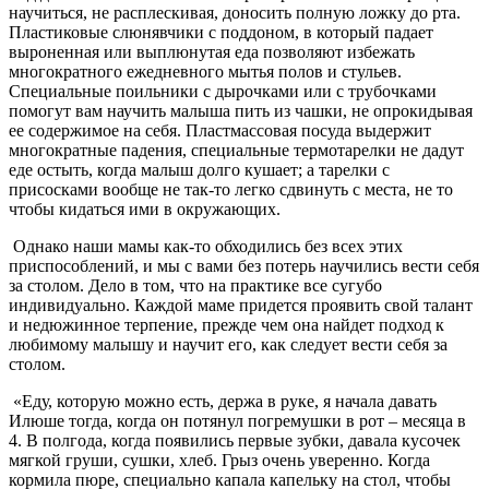
научиться, не расплескивая, доносить полную ложку до рта.
Пластиковые слюнявчики с поддоном, в который падает
выроненная или выплюнутая еда позволяют избежать
многократного ежедневного мытья полов и стульев.
Специальные поильники с дырочками или с трубочками
помогут вам научить малыша пить из чашки, не опрокидывая
ее содержимое на себя. Пластмассовая посуда выдержит
многократные падения, специальные термотарелки не дадут
еде остыть, когда малыш долго кушает; а тарелки с
присосками вообще не так-то легко сдвинуть с места, не то
чтобы кидаться ими в окружающих.
Однако наши мамы как-то обходились без всех этих
приспособлений, и мы с вами без потерь научились вести себя
за столом. Дело в том, что на практике все сугубо
индивидуально. Каждой маме придется проявить свой талант
и недюжинное терпение, прежде чем она найдет подход к
любимому малышу и научит его, как следует вести себя за
столом.
«Еду, которую можно есть, держа в руке, я начала давать
Илюше тогда, когда он потянул погремушки в рот – месяца в
4. В полгода, когда появились первые зубки, давала кусочек
мягкой груши, сушки, хлеб. Грыз очень уверенно. Когда
кормила пюре, специально капала капельку на стол, чтобы