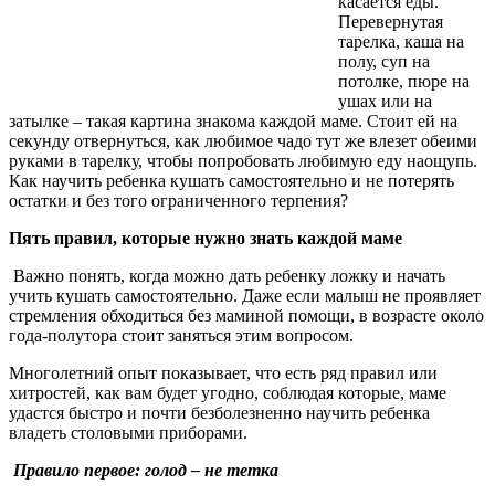
касается еды.
Перевернутая
тарелка, каша на
полу, суп на
потолке, пюре на
ушах или на
затылке – такая картина знакома каждой маме. Стоит ей на
секунду отвернуться, как любимое чадо тут же влезет обеими
руками в тарелку, чтобы попробовать любимую еду наощупь.
Как научить ребенка кушать самостоятельно и не потерять
остатки и без того ограниченного терпения?
Пять правил, которые нужно знать каждой маме
Важно понять, когда можно дать ребенку ложку и начать
учить кушать самостоятельно. Даже если малыш не проявляет
стремления обходиться без маминой помощи, в возрасте около
года-полутора стоит заняться этим вопросом.
Многолетний опыт показывает, что есть ряд правил или
хитростей, как вам будет угодно, соблюдая которые, маме
удастся быстро и почти безболезненно научить ребенка
владеть столовыми приборами.
Правило первое: голод – не тетка