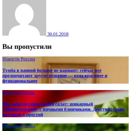
30.01.2018
Вы пропустили
Новости России
Тумба в ванной больше не вариант: сейчас все
предпочитают другое решение — куда красивее и
функциональнее
Новости России
Мы забыли гениальный салат: шикарный
«Министерский» с яичными блинчиками. Действительно
вкусный и простой
Новости России