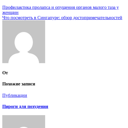
Навигация
Профилактика пролапса и опущения органов малого таза у
женщин
по
Что посмотреть в Сингапуре: обзор достопримечательностей
записям
От
Похожие записи
Публикации
Пироги для похудения