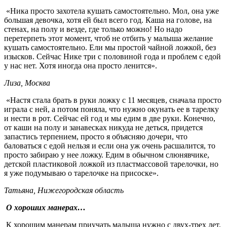
«Ника просто захотела кушать самостоятельно. Мол, она уже
большая девочка, хотя ей был всего год. Каша на голове, на
стенах, на полу и везде, где только можно! Но надо
перетерпеть этот момент, чтоб не отбить у малыша желание
кушать самостоятельно. Ели мы простой чайной ложкой, без
изысков. Сейчас Нике три с половиной года и проблем с едой
у нас нет. Хотя иногда она просто ленится».
Лиза, Москва
«Настя стала брать в руки ложку с 11 месяцев, сначала просто
играла с ней, а потом поняла, что нужно окунать ее в тарелку
и нести в рот. Сейчас ей год и мы едим в две руки. Конечно,
от каши на полу и занавесках никуда не деться, придется
запастись терпением, просто я объясняю дочери, что
баловаться с едой нельзя и если она уж очень расшалится, то
просто забираю у нее ложку. Едим в обычном слюнявчике,
детской пластиковой ложкой из пластмассовой тарелочки, но
я уже подумываю о тарелочке на присоске».
Татьяна, Нижегородская область
О хороших манерах…
К хорошим манерам приучать малыша нужно с двух-трех лет.