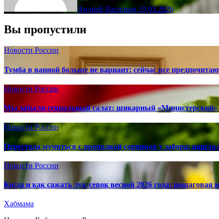
Андрей Васильев
19.03.2026
Вы пропустили
Новости России
Тумба в ванной больше не вариант: сейчас все предпочита
Новости России
Мы забыли гениальный салат: шикарный «Министерский» 
Новости России
Перестала мучиться с прополкой сорняков у забора: нашла 
Новости России
Когда и как сажать лук-севок весной 2026 года: пошаговая
Хабмама