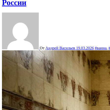
России
От
Андрей Васильев
19.03.2026
#ванна
,