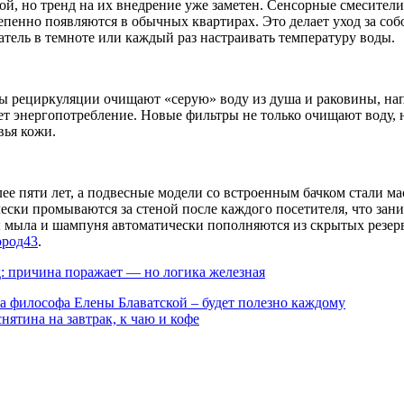
й, но тренд на их внедрение уже заметен. Сенсорные смесители
епенно появляются в обычных квартирах. Это делает уход за со
атель в темноте или каждый раз настраивать температуру воды.
 рециркуляции очищают «серую» воду из душа и раковины, напра
ает энергопотребление. Новые фильтры не только очищают воду,
вья кожи.
е пяти лет, а подвесные модели со встроенным бачком стали м
ски промываются за стеной после каждого посетителя, что зани
мыла и шампуня автоматически пополняются из скрытых резерву
ород43
.
: причина поражает — но логика железная
ва философа Елены Блаватской – будет полезно каждому
ятина на завтрак, к чаю и кофе