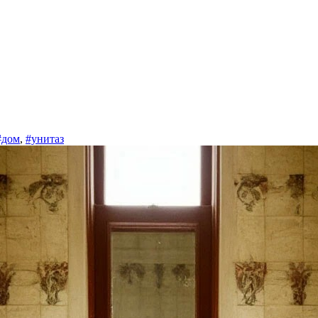
#дом
,
#унитаз