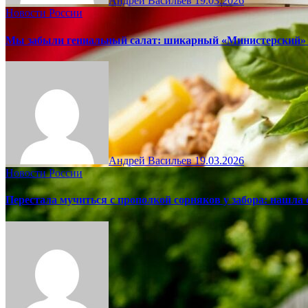
Андрей Васильев
19.03.2026
Новости России
Мы забыли гениальный салат: шикарный «Министерский» 
Андрей Васильев
19.03.2026
Новости России
Перестала мучиться с прополкой сорняков у забора: нашла 