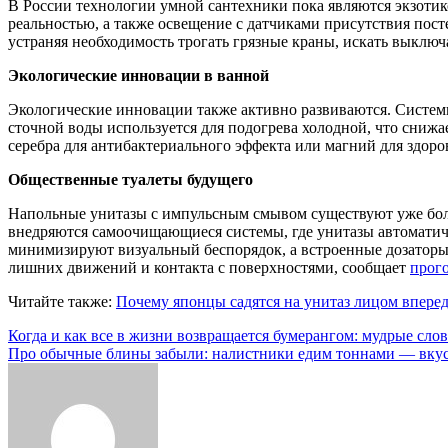
В России технологии умной сантехники пока являются экзотико
реальностью, а также освещение с датчиками присутствия пост
устраняя необходимость трогать грязные краны, искать выключ
Экологические инновации в ванной
Экологические инновации также активно развиваются. Системы
сточной воды используется для подогрева холодной, что сниж
серебра для антибактериального эффекта или магний для здоро
Общественные туалеты будущего
Напольные унитазы с импульсным смывом существуют уже боле
внедряются самоочищающиеся системы, где унитазы автоматиче
минимизируют визуальный беспорядок, а встроенные дозаторы 
лишних движений и контакта с поверхностями, сообщает
прог
Читайте также:
Почему японцы садятся на унитаз лицом вперед
Навигация
Когда и как все в жизни возвращается бумерангом: мудрые сло
Про обычные блины забыли: налистники едим тоннами — вкусн
по
записям