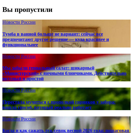
Вы пропустили
Новости России
Тумба в ванной больше не вариант: сейчас все
предпочитают другое решение — куда красивее и
функциональнее
Новости России
Мы забыли гениальный салат: шикарный
«Министерский» с яичными блинчиками. Действительно
вкусный и простой
Новости России
Перестала мучиться с прополкой сорняков у забора:
нашла способ, который реально работает
Новости России
Когда и как сажать лук-севок весной 2026 года: пошаговая