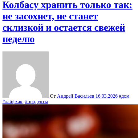
Колбасу хранить только так:
не засохнет, не станет
склизкой и остается свежей
неделю
От
Андрей Васильев
16.03.2026
#дом
,
#лайфхак
,
#продукты