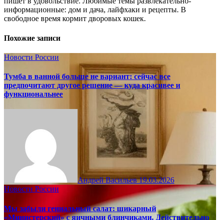
пишет в удовольствие. Любимые темы развлекательно-
информационные: дом и дача, лайфхаки и рецепты. В
свободное время кормит дворовых кошек.
Похожие записи
Новости России
Тумба в ванной больше не вариант: сейчас все
предпочитают другое решение — куда красивее и
функциональнее
Андрей Васильев
19.03.2026
Новости России
Мы забыли гениальный салат: шикарный
«Министерский» с яичными блинчиками. Действительно