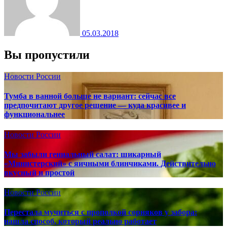
05.03.2018
Вы пропустили
Новости России
Тумба в ванной больше не вариант: сейчас все
предпочитают другое решение — куда красивее и
функциональнее
Новости России
Мы забыли гениальный салат: шикарный
«Министерский» с яичными блинчиками. Действительно
вкусный и простой
Новости России
Перестала мучиться с прополкой сорняков у забора:
нашла способ, который реально работает