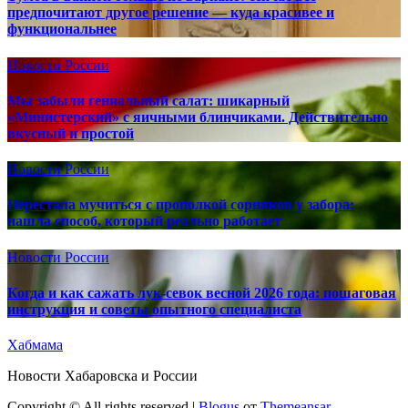
предпочитают другое решение — куда красивее и
функциональнее
Новости России
Мы забыли гениальный салат: шикарный
«Министерский» с яичными блинчиками. Действительно
вкусный и простой
Новости России
Перестала мучиться с прополкой сорняков у забора:
нашла способ, который реально работает
Новости России
Когда и как сажать лук-севок весной 2026 года: пошаговая
инструкция и советы опытного специалиста
Хабмама
Новости Хабаровска и России
Copyright © All rights reserved
|
Blogus
от
Themeansar
.