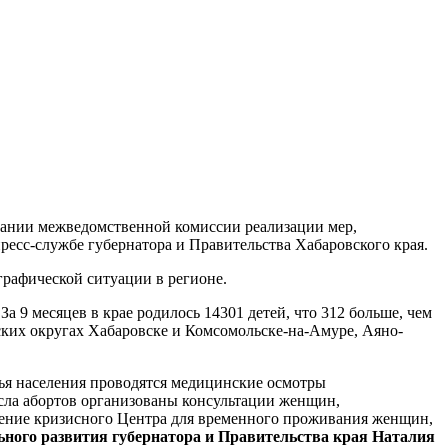
едании межведомственной комиссии реализации мер,
ресс-службе губернатора и Правительства Хабаровского края.
графической ситуации в регионе.
 9 месяцев в крае родилось 14301 детей, что 312 больше, чем
ских округах Хабаровске и Комсомольске-на-Амуре, Аяно-
вья населения проводятся медицинские осмотры
сла абортов организованы консультации женщин,
еление кризисного Центра для временного проживания женщин,
ьного развития губернатора и Правительства края Наталия