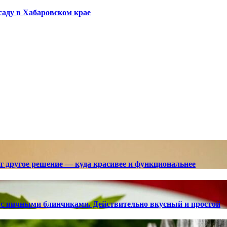
саду в Хабаровском крае
ют другое решение — куда красивее и функциональнее
с яичными блинчиками. Действительно вкусный и простой