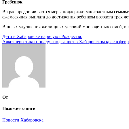
Гребенюк
.
В крае предоставляются меры поддержки многодетным семьям: 
ежемесячная выплата до достижения ребенком возраста трех ле
В целях улучшения жилищных условий многодетных семей, в кр
Навигация
Дети в Хабаровске нарисуют Рождество
Алкоэнергетики попадут под запрет в Хабаровском крае в февр
по
записям
От
Похожие записи
Новости Хабаровска