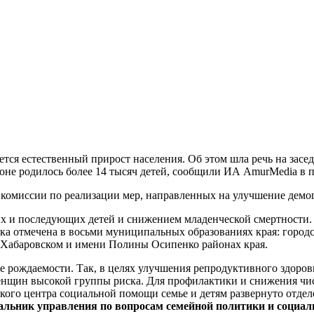
ется естественный прирост населения. Об этом шла речь на зас
оне родилось более 14 тысяч детей, сообщили ИА AmurMedia в п
 комиссии по реализации мер, направленных на улучшение демо
х и последующих детей и снижением младенческой смертности. За
ка отмечена в восьми муниципальных образованиях края: город
 Хабаровском и имени Полины Осипенко районах края.
е рождаемости. Так, в целях улучшения репродуктивного здоро
енщин высокой группы риска. Для профилактики и снижения чи
ского центра социальной помощи семье и детям развернуто отд
альник управления по вопросам семейной политики и социал