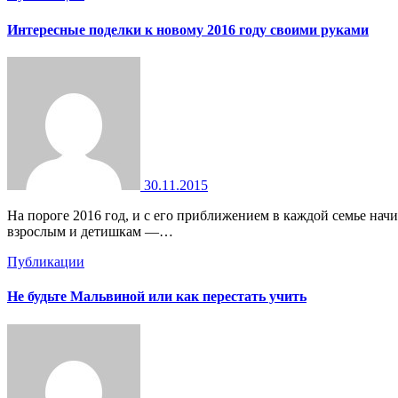
Интересные поделки к новому 2016 году своими руками
30.11.2015
На пороге 2016 год, и с его приближением в каждой семье начинаются хлопоты, что приготовить, какие подарки купить, как украсить жилье. Заниматься такими приятными делами нравится
взрослым и детишкам —…
Публикации
Не будьте Мальвиной или как перестать учить