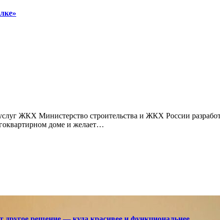
алке»
ногоквартирном доме и желает…
ют другое решение — куда красивее и функциональнее