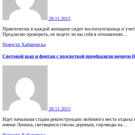
28.11.2015
Практически в каждой женщине сидит воспитательница и учительница. Женский взгляд всегда что-то выискивает в мужчине, что, кажется, нужно подправить, исправить, улучшить.
Предлагаю проверить, не ведете ли вы себя в отношениях…
Новости Хабаровска
Световой шар и фонтан с подсветкой преобразили ночную 
28.11.2015
Идет начальная стадия реконструкции любимого места отдыха горожан Ночная Набережная Хабаровска преображается на глазах. Трехметровый световой шар, фонтан с подсветкой, вход на ст.
имени Ленина, светящиеся стволы деревьев, гирлянды на…
Новости Хабаровска