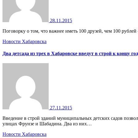
28.11.2015
Поговорку о том, что важнее иметь 100 друзей, чем 100 рубле
Новости Хабаровска
Два детсада из трех в Хабаровске введут в строй к концу го
27.11.2015
Введение в строй зданий муниципальных детских садов позволит дополнительно получить более 600 мест для юных горожан Дошкольные учреждения появятся в Волочаевском городке, на
улицах Фрунзе и Шабадина. Два из них…
Новости Хабаровска