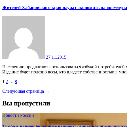
Жителей Хабаровского края научат экономить на «коммун
27.11.2015
Населению предлагают воспользоваться азбукой потребителей услуг ЖКХ Министерство строительства и ЖКХ России разработало учебник для потребителей жилищно-коммунальных услуг.
Издание будет полезно всем, кто владеет собственностью в м
Пагинация
1
2
…
8
записей
Следующая страница →
Вы пропустили
Новости России
Тумба в ванной больше не вариант: сейчас все предпочита