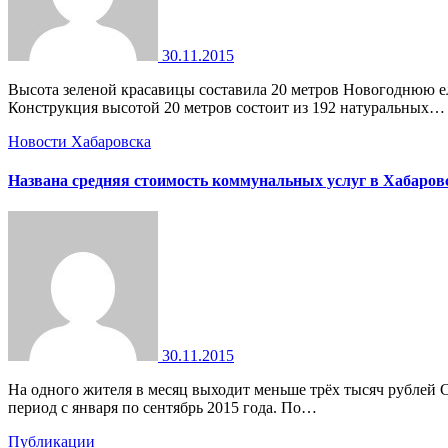
30.11.2015
Высота зеленой красавицы составила 20 метров Новогоднюю ель, которая станет в этом году главным праздничным украшением площади имени Ленина, установили в Хабаровске.
Конструкция высотой 20 метров состоит из 192 натуральных…
Новости Хабаровска
Названа средняя стоимость коммунальных услуг в Хабаров
30.11.2015
На одного жителя в месяц выходит меньше трёх тысяч рублей Специалисты подсчитали среднюю стоимость предоставленных населению жилищно-коммунальных услуг в Хабаровском крае в
период с января по сентябрь 2015 года. По…
Публикации