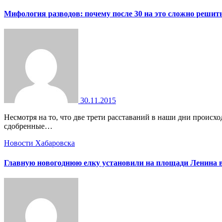
Мифология разводов: почему после 30 на это сложно решит
30.11.2015
Несмотря на то, что две трети расставаний в наши дни происходит по инициативе женщины, а не мужчины, решение это дается нам ох как нелегко. Виной всему — страхи, изрядно
сдобренные…
Новости Хабаровска
Главную новогоднюю елку установили на площади Ленина в