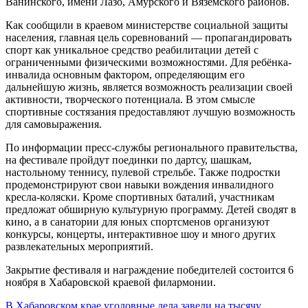
Ванинского, имени Лазо, Амурского и Вяземского районов.
Как сообщили в краевом министерстве социальной защиты
населения, главная цель соревнований — пропагандировать
спорт как уникальное средство реабилитации детей с
ограниченными физическими возможностями. Для ребёнка-
инвалида основным фактором, определяющим его
дальнейшую жизнь, является возможность реализации своей
активности, творческого потенциала. В этом смысле
спортивные состязания предоставляют лучшую возможность
для самовыражения.
По информации пресс-службы регионального правительства,
на фестивале пройдут поединки по дартсу, шашкам,
настольному теннису, пулевой стрельбе. Также подростки
продемонстрируют свои навыки вождения инвалидного
кресла-коляски. Кроме спортивных баталий, участникам
предложат обширную культурную программу. Детей сводят в
кино, а в санатории для юных спортсменов организуют
конкурсы, концерты, интерактивное шоу и много других
развлекательных мероприятий.
Закрытие фестиваля и награждение победителей состоится 6
ноября в Хабаровской краевой филармонии.
Навигация
В Хабаровском крае уголовные дела завели на тысячу