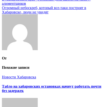
алиментщиков
по
Огромный небоскреб, который все-таки построят в
записям
Хабаровске, люди не увидят
От
Похожие записи
Новости Хабаровска
Табло на хабаровских остановках начнут работать почти
без задержек