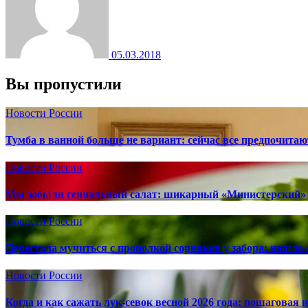
05.03.2018
Вы пропустили
Новости России
Тумба в ванной больше не вариант: сейчас все предпочита
Новости России
Мы забыли гениальный салат: шикарный «Министерский» 
Новости России
Перестала мучиться с прополкой сорняков у забора: нашла 
Новости России
Когда и как сажать лук-севок весной 2026 года: пошаговая