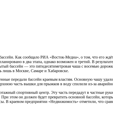
планировано в два этапа, однако возможен и третий. В результат
крытый бассейн — это пятидесятиметровая чаша с восемью дорож
ь лишь в Москве, Самаре и Хабаровске.
енные передали бассейн краевым властям. Основную чашу удало
верхнюю часть вышки для прыжков в воду спилили из-за аварийн
этажный спортивный центр. Эту часть передадут в частные руки
 При этом он должен будет превратить основной бассейн, котор
сы. В краевом предприятии «Недвижимость» отметили, что сравн