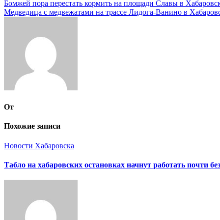
Навигация
Бомжей пора перестать кормить на площади Славы в Хабаровск
Медведица с медвежатами на трассе Лидога-Ванино в Хабаровс
по
записям
От
Похожие записи
Новости Хабаровска
Табло на хабаровских остановках начнут работать почти бе