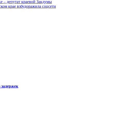
е – депутат краевой Закдумы
ком крае взбудоражила соцсети
з задержек