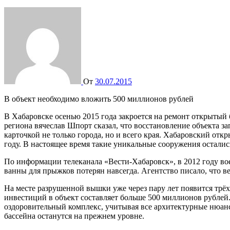
От
30.07.2015
В объект необходимо вложить 500 миллионов рублей
В Хабаровске осенью 2015 года закроется на ремонт открытый бассейн. Как сообщало РИА «Восток-Медиа», о том, что его ждёт реконструкция, стало известно ещё в мае. Тогда же глава
региона вячеслав Шпорт сказал, что восстановление объекта за
карточкой не только города, но и всего края. Хабаровский от
году. В настоящее время такие уникальные сооружения осталис
По информации телеканала «Вести-Хабаровск», в 2012 году во
ванны для прыжков потерян навсегда. Агентство писало, что 
На месте разрушенной вышки уже через пару лет появится трёх
инвестиций в объект составляет больше 500 миллионов рублей.
оздоровительный комплекс, учитывая все архитектурные нюан
бассейна останутся на прежнем уровне.