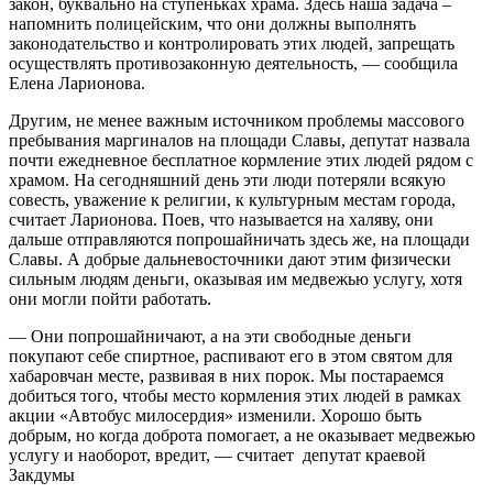
закон, буквально на ступеньках храма. Здесь наша задача –
напомнить полицейским, что они должны выполнять
законодательство и контролировать этих людей, запрещать
осуществлять противозаконную деятельность, — сообщила
Елена Ларионова.
Другим, не менее важным источником проблемы массового
пребывания маргиналов на площади Славы, депутат назвала
почти ежедневное бесплатное кормление этих людей рядом с
храмом. На сегодняшний день эти люди потеряли всякую
совесть, уважение к религии, к культурным местам города,
считает Ларионова. Поев, что называется на халяву, они
дальше отправляются попрошайничать здесь же, на площади
Славы. А добрые дальневосточники дают этим физически
сильным людям деньги, оказывая им медвежью услугу, хотя
они могли пойти работать.
— Они попрошайничают, а на эти свободные деньги
покупают себе спиртное, распивают его в этом святом для
хабаровчан месте, развивая в них порок. Мы постараемся
добиться того, чтобы место кормления этих людей в рамках
акции «Автобус милосердия» изменили. Хорошо быть
добрым, но когда доброта помогает, а не оказывает медвежью
услугу и наоборот, вредит, — считает депутат краевой
Закдумы