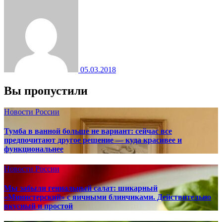
05.03.2018
Вы пропустили
Новости России
Тумба в ванной больше не вариант: сейчас все
предпочитают другое решение — куда красивее и
функциональнее
Новости России
Мы забыли гениальный салат: шикарный
«Министерский» с яичными блинчиками. Действительно
вкусный и простой