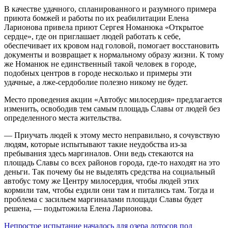
В качестве удачного, спланированного и разумного примера
приюта бомжей и работы по их реабилитации Елена
Ларионова привела приют Сергея Номанюка «Открытое
сердце», где он приглашает людей работать к себе,
обеспечивает их кровом над головой, помогает восстановить
документы и возвращает к нормальному образу жизни. К тому
же Номанюк не единственный такой человек в городе,
подобных центров в городе несколько и примеры эти
удачные, а лже-сердоболие полезно никому не будет.
Место проведения акции «Автобус милосердия» предлагается
изменить, освободив тем самым площадь Славы от людей без
определенного места жительства.
— Приучать людей к этому место неправильно, я сочувствую
людям, которые испытывают такие неудобства из-за
пребывания здесь маргиналов. Они ведь стекаются на
площадь Славы со всех районов города, где-то находят на это
деньги. Так почему бы не выделять средства на социальный
автобус тому же Центру милосердия, чтобы людей этих
кормили там, чтобы ездили они там и питались там. Тогда и
проблема с засильем маргиналами площади Славы будет
решена, — подытожила Елена Ларионова.
Навигация
Непростое испытание началось для озера лотосов под