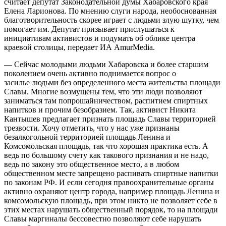
считает депутат Законодательной думы Хабаровского края
Елена Ларионова. По мнению слуги народа, необоснованная
благотворительность скорее играет с людьми злую шутку, чем
помогает им. Депутат призывает прислушаться к
инициативам активистов и подумать об облике центра
краевой столицы, передает ИА AmurMedia.
— Сейчас молодыми людьми Хабаровска и более старшим
поколением очень активно поднимается вопрос о
засилье людьми без определенного места жительства площади
Славы. Многие возмущены тем, что эти люди позволяют
заниматься там попрошайничеством, распитием спиртных
напитков и прочим безобразием. Так, активист Никита
Кантышев предлагает признать площадь Славы территорией
трезвости. Хочу отметить, что у нас уже признаны
безалкогольной территорией площадь Ленина и
Комсомольская площадь, так что хорошая практика есть. А
ведь по большому счету как такового признания и не надо,
ведь по закону это общественное место, а в любом
общественном месте запрещено распивать спиртные напитки
по законам РФ. И если сегодня правоохранительные органы
активно охраняют центр города, например площадь Ленина и
комсомольскую площадь, при этом никто не позволяет себе в
этих местах нарушать общественный порядок, то на площади
Славы маргиналы бессовестно позволяют себе нарушать