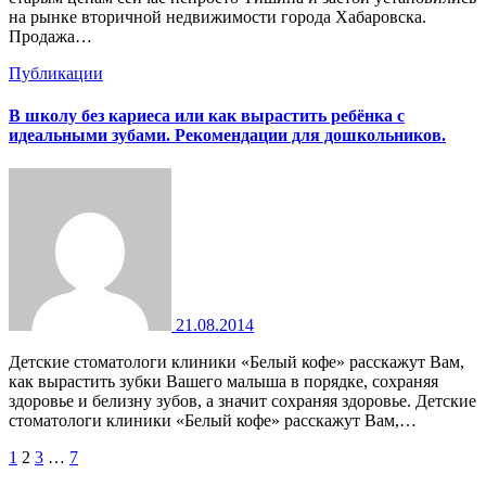
на рынке вторичной недвижимости города Хабаровска.
Продажа…
Публикации
В школу без кариеса или как вырастить ребёнка с
идеальными зубами. Рекомендации для дошкольников.
21.08.2014
Детские стоматологи клиники «Белый кофе» расскажут Вам,
как вырастить зубки Вашего малыша в порядке, сохраняя
здоровье и белизну зубов, а значит сохраняя здоровье. Детские
стоматологи клиники «Белый кофе» расскажут Вам,…
Пагинация
1
2
3
…
7