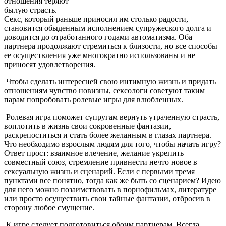
отношения теряют
былую страсть.
Секс, который раньше приносил им столько радости,
становится обыденным исполнением супружеского долга и
доводится до отработанного годами автоматизма. Оба
партнера продолжают стремиться к близости, но все способы
ее осуществления уже многократно использованы и не
приносят удовлетворения.
Чтобы сделать интересней свою интимную жизнь и придать
отношениям чувство новизны, сексологи советуют таким
парам попробовать ролевые игры для влюбленных.
Ролевая игра поможет супругам вернуть утраченную страсть,
воплотить в жизнь свои сокровенные фантазии,
раскрепоститься и стать более желанным в глазах партнера.
Что необходимо взрослым людям для того, чтобы начать игру?
Ответ прост: взаимное влечение, желание укрепить
совместный союз, стремление привнести нечто новое в
сексуальную жизнь и сценарий. Если с первыми тремя
пунктами все понятно, тогда как же быть со сценарием? Идею
для него можно позаимствовать в порнофильмах, литературе
или просто осуществить свои тайные фантазии, отбросив в
сторону любое смущение.
К игре следует подготовиться обоим партнерам. Всегда