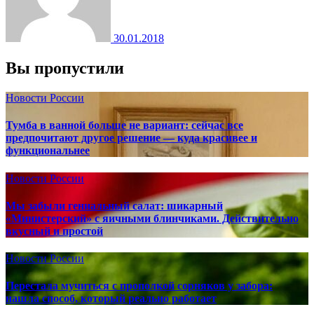
30.01.2018
Вы пропустили
Новости России
Тумба в ванной больше не вариант: сейчас все
предпочитают другое решение — куда красивее и
функциональнее
Новости России
Мы забыли гениальный салат: шикарный
«Министерский» с яичными блинчиками. Действительно
вкусный и простой
Новости России
Перестала мучиться с прополкой сорняков у забора:
нашла способ, который реально работает