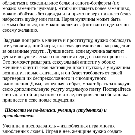
облачиться в сексапильное белье и сапоги-ботфорты (их
можно заменить чулками). Чтобы выглядеть более заманчиво,
можно обойтись без одежды или прямо поверх нижнего белья
набросить шубку или плащ. Наряд мужчины может быть
самым обычным, но можно включить фантазию и одеться по
своему желанию.
Задумав поиграть в клиента и проститутку, нужно соблюдать
все условия данной игры, включая денежное вознаграждение
за оказанные услуги. Лучше всего, если мужчина заплатит
деньги девушке легкого поведения перед началом процесса.
Это поможет разыграть сексуальный аппетит у обоих:
женщина ощутит себя настоящей проституткой, а у мужчины
возникнут новые фантазии, и он будет требовать от своей
партнерши их беспрекословного и сиюминутного
выполнения. Дама, вошедшая в образ, может брать за каждую
свою дополнительную услугу отдельную плату. Постарайтесь
снять для этой игры номер в отеле, непривычная обстановка
привнесет в секс новые ощущения.
Шалости не по-детски: ученица (студентка) и
преподаватель
Ученица и преподаватель – излюбленная игра многих
влюбленных людей. Играя в нее, женщине нужно создать