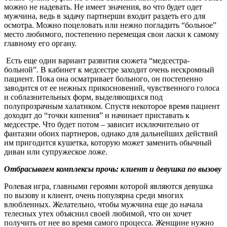
можно не надевать. Не имеет значения, во что будет одет
мужчина, ведь в задачу партнерши входит раздеть его для
осмотра. Можно поцеловать или нежно погладить “больное”
место любимого, постепенно перемещая свои ласки к самому
главному его органу.
Есть еще один вариант развития сюжета “медсестра-
больной”. В кабинет к медсестре заходит очень нескромный
пациент. Пока она осматривает больного, он постепенно
заводится от ее нежных прикосновений, чувственного голоса
и соблазнительных форм, выделяющихся под
полупрозрачным халатиком. Спустя некоторое время пациент
доходит до “точки кипения” и начинает приставать к
медсестре. Что будет потом – зависит исключительно от
фантазии обоих партнеров, однако для дальнейших действий
им пригодится кушетка, которую может заменить обычный
диван или супружеское ложе.
Отбрасываем комплексы прочь: клиент и девушка по вызову
Ролевая игра, главными героями которой являются девушка
по вызову и клиент, очень популярна среди многих
влюбленных. Желательно, чтобы мужчина еще до начала
телесных утех объяснил своей любимой, что он хочет
получить от нее во время самого процесса. Женщине нужно