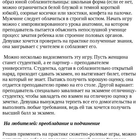
образ юной соблазнительницы: школьная форма (если ее нет,
можно ограничиться белой блузкой и темной короткой
юбкой), озорные косички или хвостики, конфета на палочке.
Мужчине следует облачиться в строгий костюм. Начать игру
можно с импровизированного урока анатомии, на котором
преподаватель пытается объяснить непослушной ученице
процесс зачатия ребенка или строение половых органов.
Девушке хочется проверить на практике полученные знания,
она заигрывает с учителем и соблазняет его.
Можно несколько видоизменить эту игру. Пусть женщина
станет студенткой, а ее партнер – преподавателем
университета. Студентка, одетая в соблазнительно открытый
наряд, приходит сдавать экзамен, но вытягивает билет, ответы
на который не знает. Пытаясь получить хорошую оценку, она
отдается преподавателю прямо на его столе. Другой вариант:
преподаватель специально заваливает на экзамене отличницу-
студентку, чтобы завладеть ею взамен на отличную оценку в
зачетке. Девушка вынуждена терпеть все его домогательства и
выполнять любые требования, ведь ей так хочется получить
высший балл за экзамен.
На любителей: преобладание и подчинение
Решив применить на практике сюжетно-ролевые игры, можно