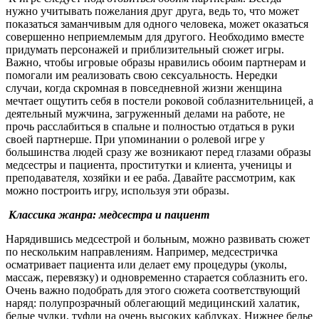
нужно учитывать пожелания друг друга, ведь то, что может
показаться заманчивым для одного человека, может оказаться
совершенно неприемлемым для другого. Необходимо вместе
придумать персонажей и приблизительный сюжет игры.
Важно, чтобы игровые образы нравились обоим партнерам и
помогали им реализовать свою сексуальность. Нередки
случаи, когда скромная в повседневной жизни женщина
мечтает ощутить себя в постели роковой соблазнительницей, а
деятельный мужчина, загруженный делами на работе, не
прочь расслабиться в спальне и полностью отдаться в руки
своей партнерше. При упоминании о ролевой игре у
большинства людей сразу же возникают перед глазами образы
медсестры и пациента, проститутки и клиента, ученицы и
преподавателя, хозяйки и ее раба. Давайте рассмотрим, как
можно построить игру, используя эти образы.
Классика жанра: медсестра и пациент
Нарядившись медсестрой и больным, можно развивать сюжет
по нескольким направлениям. Например, медсестричка
осматривает пациента или делает ему процедуры (уколы,
массаж, перевязку) и одновременно старается соблазнить его.
Очень важно подобрать для этого сюжета соответствующий
наряд: полупрозрачный облегающий медицинский халатик,
белые чулки, туфли на очень высоких каблуках. Нижнее белье