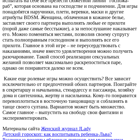
испытать на себе все прелести сюжетной линии “госпожа-
раб”, которая основана на господстве и подчинении. Для игры
понадобятся наручники, плети, веревки, маски и другие
атрибуты BDSM. Женщина, облаченная в кожаное белье,
заставляет своего партнера выполнять любые ее прихоти
(порой даже самые бесстыжие), а за непослушание наказывает
его. Можно поменяться местами, позволив своему супругу
стать полноправным господином и выполнять все его
прихоти. Главное в этой игре – не переусердствовать с
наказаниями, иначе вместо удовлетворения можно получить
разочарование. Такой способ реализации сексуальных
желаний позволяет максимально раскрепоститься паре,
однако он понравится далеко не всем.
Какие еще ролевые игры можно осуществить? Все зависит
исключительно от предпочтений обоих партнеров. Поиграйте
в секретаршу и начальника, стюардессу и пассажира, хозяйку
дома и сантехника, жертву и насильника. Кому-то понравится
перевоплотиться в восточную танцовщицу и соблазнять в
танце своего султана. Вариантов может быть множество.
Самое главное – выпустить на свободу свои фантазии и
экспериментировать.
Материалы сайта
Женский журнал JLady
Навигация
Детский гороскоп: как воспитывать ребенка-Льва?
Различные рецепты яблочных пирогов для мультиварки