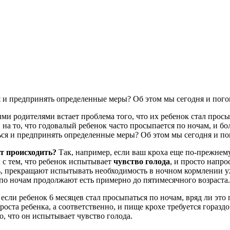
ся и предпринять определенные меры? Об этом мы сегодня и пог
ми родителями встает проблема того, что их ребенок стал прос
на то, что годовалый ребенок часто просыпается по ночам, и бо
ся и предпринять определенные меры? Об этом мы сегодня и по
т происходить?
Так, например, если ваш кроха еще по-прежнему
ы с тем, что ребенок испытывает
чувство голода
, и просто напро
, прекращают испытывать необходимость в ночном кормлении у
о ночам продолжают есть примерно до пятимесячного возраста.
 если ребенок 6 месяцев стал просыпаться по ночам, вряд ли это
оста ребенка, а соответственно, и пище крохе требуется гораздо
го, что он испытывает чувство голода.