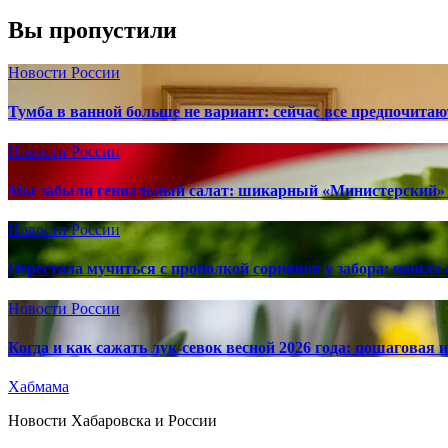
Вы пропустили
Новости России
Тумба в ванной больше не вариант: сейчас все предпочита
Новости России
Мы забыли гениальный салат: шикарный «Министерский» 
Новости России
Перестала мучиться с прополкой сорняков у забора: нашла 
Новости России
Когда и как сажать лук-севок весной 2026 года: пошаговая
Хабмама
Новости Хабаровска и России