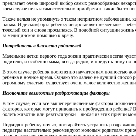
предлагает очень широкий выбор самых разнообразных лекарст
коем случае нельзя самостоятельно приобретать какие бы то ни
Также нельзя не упомянуть о таком неприятном заболевании, к
папам. И дискомфорта ребенку он доставляет не меньше – ребен
тяжелый сон и снова просыпаясь. В подобной ситуации жизнь 
за медицинской помощью к врачу.
Потребность в близости родителей
Маленькие детки первого года жизни практически всегда чувс
родители, и особенно мама, всегда рядом, и придут к нему по п
В этом случае ребенок постепенно научится вам полностью до
ребенка в ночное время. Однако это далеко не лучший способ р
огромному счастью, существует очень малое количество женщин
Исключите возможные раздражающие факторы
В том случае, если все вышеперечисленные факторы исключены
факторов, которые могут приводить к пробуждению ребенка? В
болеть животик или резаться зубки – любая из этих причин мо
Подходя к ребенку ночью, постарайтесь устранить раздражающи
педиатры настоятельно рекомендуют молодым родителям приобр
и сон в этом случае может полностью покинуть вашего малыша,