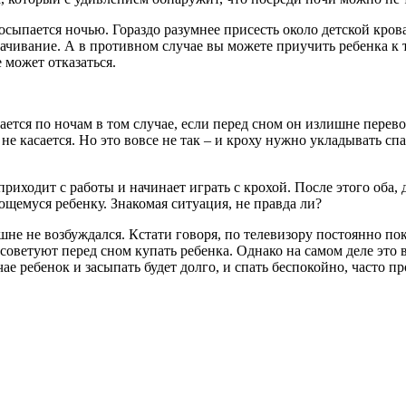
росыпается ночью. Гораздо разумнее присесть около детской кров
ачивание. А в противном случае вы можете приучить ребенка к то
е может отказаться.
ается по ночам в том случае, если перед сном он излишне перево
не касается. Но это вовсе не так – и кроху нужно укладывать сп
приходит с работы и начинает играть с крохой. После этого оба,
щемуся ребенку. Знакомая ситуация, не правда ли?
шне не возбуждался. Кстати говоря, по телевизору постоянно по
оветуют перед сном купать ребенка. Однако на самом деле это в
ае ребенок и засыпать будет долго, и спать беспокойно, часто п