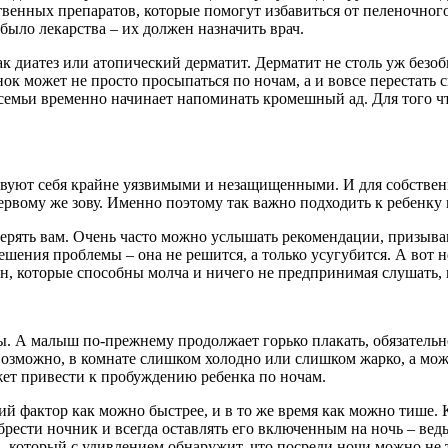
венных препаратов, которые помогут избавиться от пеленочного
 было лекарства – их должен назначить врач.
ак диатез или атопический дерматит. Дерматит не столь уж безо
ок может не просто просыпаться по ночам, а и вовсе перестать с
семьи временно начинает напоминать кромешный ад. Для того чт
твуют себя крайне уязвимыми и незащищенными. И для собствен
ервому же зову. Именно поэтому так важно подходить к ребенку в
верять вам. Очень часто можно услышать рекомендации, призыв
ешения проблемы – она не решится, а только усугубится. А вот 
, которые способны молча и ничего не предпринимая слушать, к
. А малыш по-прежнему продолжает горько плакать, обязательн
озможно, в комнате слишком холодно или слишком жарко, а мож
жет привести к пробуждению ребенка по ночам.
й фактор как можно быстрее, и в то же время как можно тише. 
ести ночник и всегда оставлять его включенным на ночь – ведь
 который с удивлением обнаружит, что посреди ночи можно не то