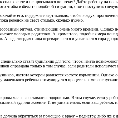
к спал крепче и не просыпался по ночам? Дайте ребенку на ноч
того чтобы избежать подобной ситуации, стоит поступить следу
окачайте его, подержите вертикально, чтобы воздух, проглочен
пока ребенок не съест столько, сколько нужно.
еобразный ритуал, отнимающий очень много времени. Однако по
не хватает молодым родителям. А, кроме того, подобная мера пон
м. А ведь твердая пища переваривается и усваивается гораздо д
специально ставят будильник для того, чтобы иметь возможность
ников оправдана только в том случае, если родители используют
зников, частота которой равняется частоте кормлений. Однако о
я у маленького ребенка стимулируется процесс как мочеиспускани
кровы малыша оставались здоровыми. В том случае, если у ребе
ильный зуд или жжение. И не удивительно, если ваш ребенок и
ма должна обратиться за помощью к врачу – педиатру, либо же к