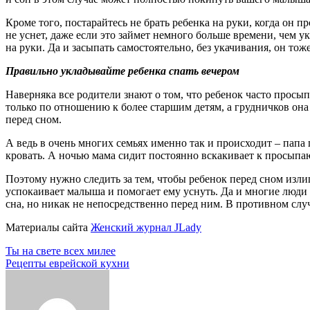
Кроме того, постарайтесь не брать ребенка на руки, когда он п
не уснет, даже если это займет немного больше времени, чем ук
на руки. Да и засыпать самостоятельно, без укачивания, он тож
Правильно укладывайте ребенка спать вечером
Наверняка все родители знают о том, что ребенок часто просып
только по отношению к более старшим детям, а грудничков она 
перед сном.
А ведь в очень многих семьях именно так и происходит – папа 
кровать. А ночью мама сидит постоянно вскакивает к просыпаю
Поэтому нужно следить за тем, чтобы ребенок перед сном изли
успокаивает малыша и помогает ему уснуть. Да и многие люди с
сна, но никак не непосредственно перед ним. В противном случ
Материалы сайта
Женский журнал JLady
Навигация
Ты на свете всех милее
Рецепты еврейской кухни
по
записям