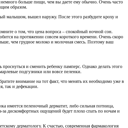
ь немного больше пищи, чем вы даете ему обычно. Очень часто
ющим образом.
ный малышом, вышел наружу. После этого разбудите кроху и
мните о том, что цена вопроса – спокойный ночной сон.
адобится на протяжении совсем короткого времени. Очень скоро
ольше, чем грудное молоко и молочная смесь. Поэтому ваш
 проснуться и сменить ребенку памперс. Однако делать этого
 марлевые подгузники или вовсе пеленки.
братите внимание на тот факт, что менять их необходимо уже в
я, так и дефекации.
нка имеется пеленочный дерматит, либо сильная потница,
з-за дискомфортных ощущений будет плохо спать по ночам и
 детскому дерматологу. К счастью, современная фармакология