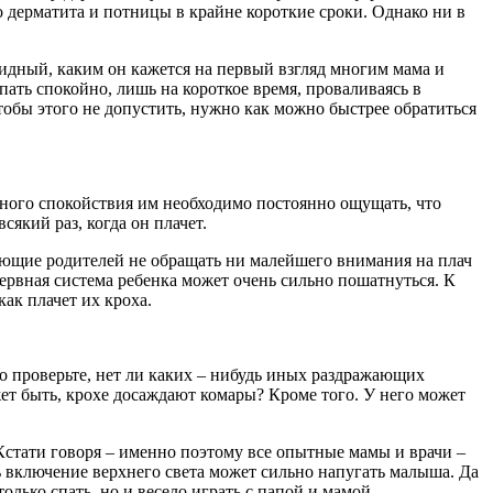
 дерматита и потницы в крайне короткие сроки. Однако ни в
бидный, каким он кажется на первый взгляд многим мама и
пать спокойно, лишь на короткое время, проваливаясь в
обы этого не допустить, нужно как можно быстрее обратиться
ного спокойствия им необходимо постоянно ощущать, что
сякий раз, когда он плачет.
ающие родителей не обращать ни малейшего внимания на плач
нервная система ребенка может очень сильно пошатнуться. К
ак плачет их кроха.
о проверьте, нет ли каких – нибудь иных раздражающих
ет быть, крохе досаждают комары? Кроме того. У него может
Кстати говоря – именно поэтому все опытные мамы и врачи –
 включение верхнего света может сильно напугать малыша. Да
лько спать, но и весело играть с папой и мамой.