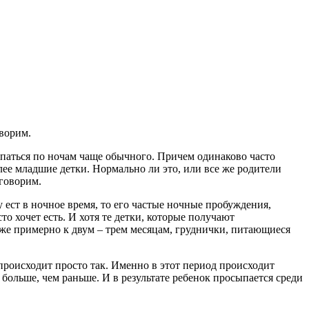
оворим.
ыпаться по ночам чаще обычного. Причем одинаково часто
лее младшие детки. Нормально ли это, или все же родители
говорим.
 ест в ночное время, то его частые ночные пробуждения,
сто хочет есть. И хотя те детки, которые получают
же примерно к двум – трем месяцам, груднички, питающиеся
 происходит просто так. Именно в этот период происходит
 больше, чем раньше. И в результате ребенок просыпается среди