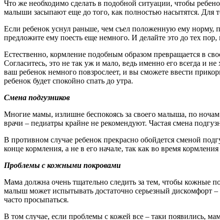
Что же необходимо сделать в подобной ситуации, чтобы ребено
малыши засыпают еще до того, как полностью насытятся. Для 
Если ребенок уснул раньше, чем съел положенную ему норму, п
предложите ему поесть еще немного. И делайте это до тех пор, 
Естественно, кормление подобным образом превращается в сво
Согласитесь, это не так уж и мало, ведь именно его всегда и 
ваш ребенок немного повзрослеет, и вы сможете ввести прикор
ребенок будет спокойно спать до утра.
Смена подгузников
Многие мамы, излишне беспокоясь за своего малыша, по ночам 
врачи – педиатры крайне не рекомендуют. Частая смена подгуз
В противном случае ребенок прекрасно обойдется сменой подгу
конце кормления, а не в его начале, так как во время кормлени
Проблемы с кожными покровами
Мама должна очень тщательно следить за тем, чтобы кожные по
малыш может испытывать достаточно серьезный дискомфорт – с
часто просыпаться.
В том случае, если проблемы с кожей все – таки появились, ма