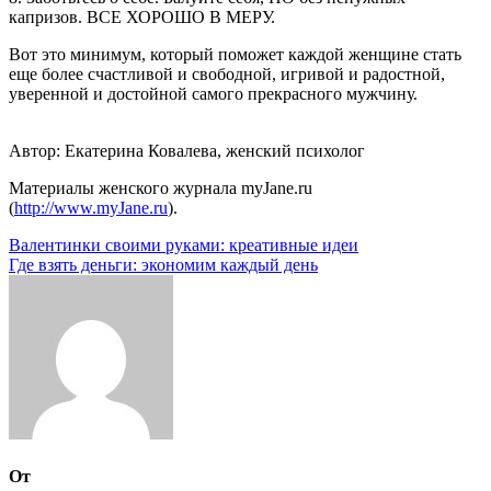
капризов. ВСЕ ХОРОШО В МЕРУ.
Вот это минимум, который поможет каждой женщине стать
еще более счастливой и свободной, игривой и радостной,
уверенной и достойной самого прекрасного мужчину.
Автор: Екатерина Ковалева, женский психолог
Материалы женского журнала myJane.ru
(
http://www.myJane.ru
).
Навигация
Валентинки своими руками: креативные идеи
Где взять деньги: экономим каждый день
по
записям
От