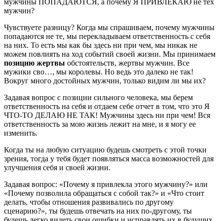
мужчины ПОПАДАЮТСЯ, а почему Я ПРИВЛЕКАЮ не тех
мужчин?
Чувствуете разницу? Когда мы спрашиваем, почему мужчины
попадаются не те, мы перекладываем ответственность с себя
на них. То есть мы как бы здесь ни при чем, мы никак не
можем повлиять на ход событий своей жизни. Мы принимаем
позицию жертвы
обстоятельств, жертвы мужчин. Все
мужики сво…, мы королевы. Но ведь это далеко не так!
Вокруг много достойных мужчин, только видим ли мы их?
Задавая вопрос с позиции сильного человека, мы берем
ответственность на себя и отдаем себе отчет в том, что это Я
ЧТО-ТО ДЕЛАЮ НЕ ТАК! Мужчины здесь ни при чем! Вся
ответственность за мою жизнь лежит на мне, и я могу ее
изменить.
Когда ты на любую ситуацию будешь смотреть с этой точки
зрения, тогда у тебя будет появляться масса возможностей для
улучшения себя и своей жизни.
Задавая вопрос: «Почему я привлекла этого мужчину?» или
«Почему позволила обращаться с собой так?» и «Что стоит
делать, чтобы отношения развивались по другому
сценарию?», ты будешь отвечать на них по-другому, ты
будешь легко видеть свои ошибки и исправлять их в будущих