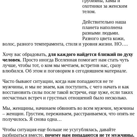
грубияны, хамы и
охотники за женским
телом.
Действительно наша
планета наполнена
разными людьми.
Разного цвета кожи,
волос, разного темперамента, стиля и уровня жизни. НО….
Хочу вас обрадовать,
для каждого найдется близкий по духу
человек
. Просто иногда Вселенная помогает нам стать чуть
лучше, чтобы тот, о ком мы мечтаем, встретив нас, сразу
влюбился. Об этом и поговорим в сегодняшнем материале.
Часто бывают ситуации, когда нам попадаются не те
мужчины, и мы не знаем, как поступить, с чего начать и как
восстановить силы после такой встречи, еще хуже, если таких
несчастных встреч и грустных отношений было несколько.
Мы, женщины, начинаем обвинять во всем мужчин, мужчины
– женщин. Грустим, переживаем, расстраиваемся, что опять не
получилось. Я снова одна…
Чтобы ситуация еще больше не усугублялась, давайте
разбираться вместе,
почему нам попадаются не те мужчины,