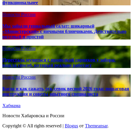
функциональнее
Новости России
Мы забыли гениальный салат: шикарный
«Министерский» с яичными блинчиками. Действительно
вкусный и простой
Новости России
Перестала мучиться с прополкой сорняков у забора:
нашла способ, который реально работает
Новости России
Когда и как сажать лук-севок весной 2026 года: пошаговая
инструкция и советы опытного специалиста
Хабмама
Новости Хабаровска и России
Copyright © All rights reserved
|
Blogus
от
Themeansar
.