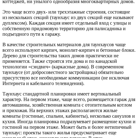
коттеджей, ни унылого однообразия многоквартирных домов.
Это чаще всего двух- или трехэтажные строения, состоящие
из нескольких секций (таунхаус из двух секций еще называют
дуплексом). Каждая секция имеет отдельный вход с улицы и
собственную придомовую территорию для палисадника и
подъездного пути к гаражу.
В качестве строительных материалов для таунхаусов чаще
всего используют кирпич, монолит-кирпич и бетонные блоки.
Дерево для строительства таких домов практически не
применяется. Также строятся эти дома и по канадской
технологии «сэндвич» (каркасные дома). В современном
таунхаусе (от добросовестного застройщика) обязательно
присутствую все необходимые коммуникации (не исключая
Интернета и кабельного телевидения).
Таунхаус стандартной планировки имеет вертикальный
характер. На первом этаже, чаще всего, размещается гараж для
автомашины, хозяйственная комната с отопительным котлом
и прихожая. На верхних этажах располагаются жилые
комнаты (гостиные, спальни, кабинеты), несколько санузлов и
кухня. Иногда планировка подразумевает размещение кухни и
гостиной на первом этаже. Может быть и более нетипичный
таунхаус: проекты такого жилья предусматривает еще