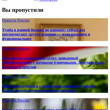
Вы пропустили
Новости России
Тумба в ванной больше не вариант: сейчас все
предпочитают другое решение — куда красивее и
функциональнее
Новости России
Мы забыли гениальный салат: шикарный
«Министерский» с яичными блинчиками. Действительно
вкусный и простой
Новости России
Перестала мучиться с прополкой сорняков у забора:
нашла способ, который реально работает
Новости России
Когда и как сажать лук-севок весной 2026 года: пошаговая