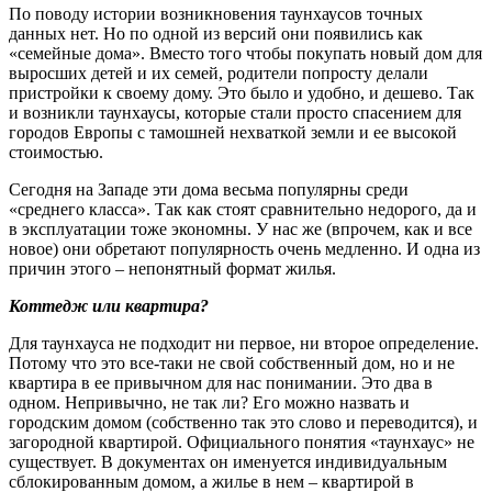
По поводу истории возникновения таунхаусов точных
данных нет. Но по одной из версий они появились как
«семейные дома». Вместо того чтобы покупать новый дом для
выросших детей и их семей, родители попросту делали
пристройки к своему дому. Это было и удобно, и дешево. Так
и возникли таунхаусы, которые стали просто спасением для
городов Европы с тамошней нехваткой земли и ее высокой
стоимостью.
Сегодня на Западе эти дома весьма популярны среди
«среднего класса». Так как стоят сравнительно недорого, да и
в эксплуатации тоже экономны. У нас же (впрочем, как и все
новое) они обретают популярность очень медленно. И одна из
причин этого – непонятный формат жилья.
Коттедж или квартира?
Для таунхауса не подходит ни первое, ни второе определение.
Потому что это все-таки не свой собственный дом, но и не
квартира в ее привычном для нас понимании. Это два в
одном. Непривычно, не так ли? Его можно назвать и
городским домом (собственно так это слово и переводится), и
загородной квартирой. Официального понятия «таунхаус» не
существует. В документах он именуется индивидуальным
сблокированным домом, а жилье в нем – квартирой в