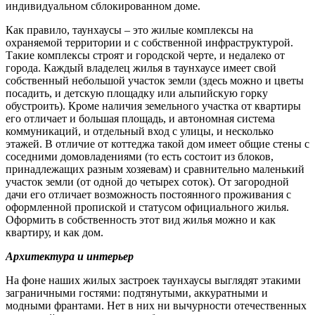
индивидуальном сблокированном доме.
Как правило, таунхаусы – это жилые комплексы на
охраняемой территории и с собственной инфраструктурой.
Такие комплексы строят и городской черте, и недалеко от
города. Каждый владелец жилья в таунхаусе имеет свой
собственный небольшой участок земли (здесь можно и цветы
посадить, и детскую площадку или альпийскую горку
обустроить). Кроме наличия земельного участка от квартиры
его отличает и большая площадь, и автономная система
коммуникаций, и отдельный вход с улицы, и несколько
этажей. В отличие от коттеджа такой дом имеет общие стены с
соседними домовладениями (то есть состоит из блоков,
принадлежащих разным хозяевам) и сравнительно маленький
участок земли (от одной до четырех соток). От загородной
дачи его отличает возможность постоянного проживания с
оформленной пропиской и статусом официального жилья.
Оформить в собственность этот вид жилья можно и как
квартиру, и как дом.
Архитектура и интерьер
На фоне наших жилых застроек таунхаусы выглядят этакими
заграничными гостями: подтянутыми, аккуратными и
модными франтами. Нет в них ни вычурности отечественных