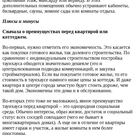
цокольный этаж, мансарду или веранду. В этих
дополнительных помещениях обычно устраивают кабинеты,
бильярдные, сауны, зимние сады или комнаты отдыха.
Плюсы и минусы
Сначала о преимуществах перед квартирой или
коттеджем.
Во-первых, нужно отметить его экономичность. Это касается
как покупки готового жилья, так долевого строительства. По
сравнению с индивидуальным строительством постройка
таунхауса обходится значительно дешевле (это и
централизованная подводка коммуникаций, и закупка
стройматериалов). Если вы покупаете готовое жилье, то его
стоимость в таунхаусе намного ниже цены за коттедж. И даже
квартира в центре города зачастую будет стоить дороже, чем
такой дом. Экономичны эти дома и в обслуживании.
Во-вторых (что тоже не маловажно), явное преимущество
таунхауса перед квартирой – это однородная социальная
среда. Обычно интересы, образ жизни, достаток и социальный
статус всех соседей совпадают (чего не бывает в
многоквартирных домах). А еще он в отличие от квартиры
имеет гараж и участок, а жилые комнаты в нем более
просторны.