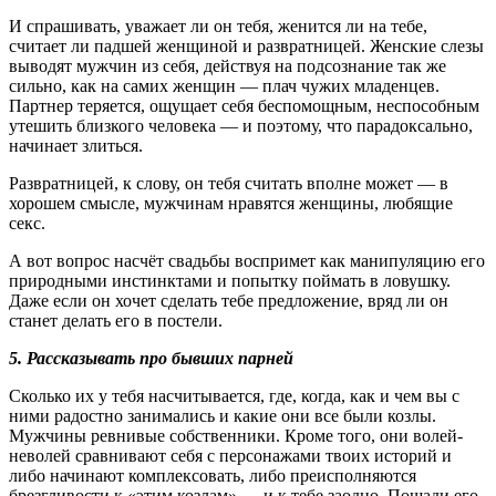
И спрашивать, уважает ли он тебя, женится ли на тебе,
считает ли падшей женщиной и развратницей. Женские слезы
выводят мужчин из себя, действуя на подсознание так же
сильно, как на самих женщин — плач чужих младенцев.
Партнер теряется, ощущает себя беспомощным, неспособным
утешить близкого человека — и поэтому, что парадоксально,
начинает злиться.
Развратницей, к слову, он тебя считать вполне может — в
хорошем смысле, мужчинам нравятся женщины, любящие
секс.
А вот вопрос насчёт свадьбы воспримет как манипуляцию его
природными инстинктами и попытку поймать в ловушку.
Даже если он хочет сделать тебе предложение, вряд ли он
станет делать его в постели.
5. Рассказывать про бывших парней
Сколько их у тебя насчитывается, где, когда, как и чем вы с
ними радостно занимались и какие они все были козлы.
Мужчины ревнивые собственники. Кроме того, они волей-
неволей сравнивают себя с персонажами твоих историй и
либо начинают комплексовать, либо преисполняются
брезгливости к «этим козлам» — и к тебе заодно. Пощади его