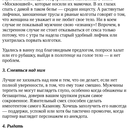
«Москвошвей», которые носили их мамочки. В их глазах
спать с дамой в таком белье — сродни инцесту. А растянутые
лифчики, заношенные трусы и рваные колготы говорят о том,
что женщина не уважает и не любит свое тело. Ни в коем
случае не показывай мужчине свою «изнанку»! Впрочем, в
экстренном случае не стоит отказываться от секса только
потому, что с утра ты надела старый удобный лифчик или
ухитрилась порвать колготки.
Удались в ванну под благовидным предлогом, попроси халат
или его рубашку, выйди в полотенце на голое тело — и нет
проблем.
3. Смеяться над ним
Лучше не хихикать над ним и тем, что он делает, если нет
полной уверенности, в том, что ему тоже смешно. Мужчины
терпеть не могут выглядеть глупо, особенно когда обнажены и
беззащитны, доверив вашим хрупким рукам самое
сокровенное. Язвительный смех способен сделать
импотентом самого Казанову. Хочешь заполучить его навсегда
— поддержи, успокой или хотя бы тактично промолчи, когда
партнер выглядит персонажем из анекдота.
4. Рыдать