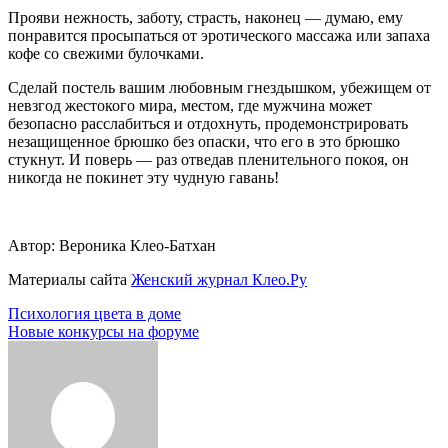
Прояви нежность, заботу, страсть, наконец — думаю, ему
понравится просыпаться от эротического массажа или запаха
кофе со свежими булочками.
Сделай постель вашим любовным гнездышком, убежищем от
невзгод жестокого мира, местом, где мужчина может
безопасно расслабиться и отдохнуть, продемонстрировать
незащищенное брюшко без опаски, что его в это брюшко
стукнут. И поверь — раз отведав пленительного покоя, он
никогда не покинет эту чудную гавань!
Автор: Вероника Клео-Батхан
Материалы сайта
Женский журнал Клео.Ру
Навигация
Психология цвета в доме
Новые конкурсы на форуме
по
записям