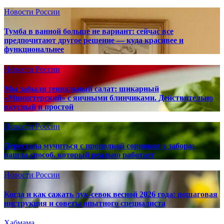
Новости России
Тумба в ванной больше не вариант: сейчас все
предпочитают другое решение — куда красивее и
функциональнее
Новости России
Мы забыли гениальный салат: шикарный
«Министерский» с яичными блинчиками. Действительно
вкусный и простой
Новости России
Перестала мучиться с прополкой сорняков у забора:
нашла способ, который реально работает
Новости России
Когда и как сажать лук-севок весной 2026 года: пошаговая
инструкция и советы опытного специалиста
Хабмама