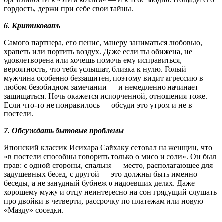
гордость, держи при себе свои тайны.
6. Критиковать
Самого партнера, его пенис, манеру заниматься любовью,
храпеть или портить воздух. Даже если ты обижена, не
удовлетворена или хочешь помочь ему исправиться,
вероятность, что тебя услышат, близка к нулю. Голый
мужчина особенно беззащитен, поэтому видит агрессию в
любом безобидном замечании — и немедленно начинает
защищаться. Ночь окажется испорченной, отношения тоже.
Если что-то не понравилось — обсуди это утром и не в
постели.
7. Обсуждать бытовые проблемы
Японский классик Исихара Сайхаку сетовал на женщин, что
«в постели способны говорить только о мисо и соли». Он был
прав: с одной стороны, спальня — место, располагающее для
задушевных бесед, с другой — это должны быть именно
беседы, а не занудный бубнеж о надоевших делах. Даже
хорошему мужу и отцу неинтересно на сон грядущий слушать
про двойки в четверти, рассрочку по платежам или новую
«Мазду» соседки.