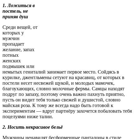
1. Ложиться в
постель, не
приняв душ
Среди вещей, от
которых у
мужчин
пропадает
желание, запах
потных
женских
подмышек или
немытых гениталий занимает первое место. Сойдясь в
курилке, джентльмены сетуют на красавиц, от которых в
постели несет несвежей щукой, и молодых мамочек,
благоухающих, словно молочные фермы. Самцы находят
подруг по запаху, поэтому очень важно пахнуть приятно,
пусть он видит тебя только свежей и душистой, словно
майская роза. К тому же всегда надо быть готовой к
экспериментам — вдруг партнёру захочется побаловать тебя
поцелуями ниже талии.
2. Носить некрасивое бельё
Мужчины ненавидят бесформенные панталоны в стиле