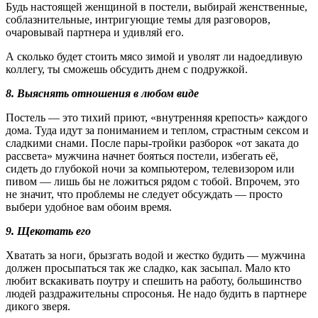
Будь настоящей женщиной в постели, выбирай женственные,
соблазнительные, интригующие темы для разговоров,
очаровывай партнера и удивляй его.
А сколько будет стоить мясо зимой и уволят ли надоедливую
коллегу, ты сможешь обсудить днем с подружкой.
8. Выяснять отношения в любом виде
Постель — это тихий приют, «внутренняя крепость» каждого
дома. Туда идут за пониманием и теплом, страстным сексом и
сладкими снами. После пары-тройки разборок «от заката до
рассвета» мужчина начнет бояться постели, избегать её,
сидеть до глубокой ночи за компьютером, телевизором или
пивом — лишь бы не ложиться рядом с тобой. Впрочем, это
не значит, что проблемы не следует обсуждать — просто
выбери удобное вам обоим время.
9. Щекотать его
Хватать за ноги, брызгать водой и жестко будить — мужчина
должен просыпаться так же сладко, как засыпал. Мало кто
любит вскакивать поутру и спешить на работу, большинство
людей раздражительны спросонья. Не надо будить в партнере
дикого зверя.