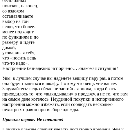
бесплодных
поисков, наконец,
со вздохом
останавливаете
выбор на той
вещи, что более-
менее подходит
по функциям и по
размеру, и идете
домой,
уговаривая себя,
что «носить ведь
что-то надо».
Настроение безнадежно испорчено… Знакомая ситуация?
Увы, в лучшем случае вы наденете вещицу пару раз, а потом
она будет пылиться в шкафу. Потому что вещь «не ваша».
Задумайтесь: ведь сейчас не застойная эпоха, когда брать
приходилось то, что «выкидывали» в продажу, а не то, что вам
на самом деле хотелось. Неудачной покупки и испорченного
настроения можно избежать, если соблюдать несколько
нехитрых правил при выборе одежды.
Правило первое. Не спешите!
Покупке одежды следует уделять достаточно времени. Чем у