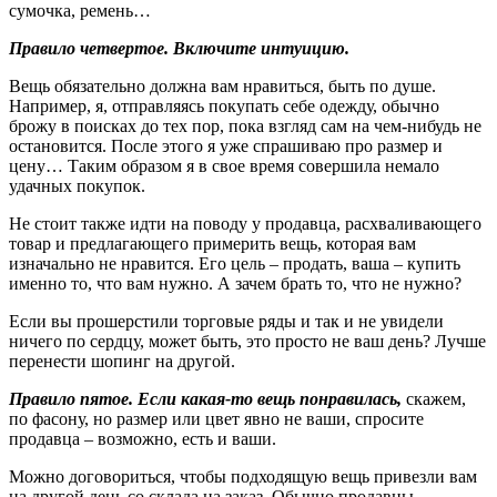
сумочка, ремень…
Правило четвертое. Включите интуицию.
Вещь обязательно должна вам нравиться, быть по душе.
Например, я, отправляясь покупать себе одежду, обычно
брожу в поисках до тех пор, пока взгляд сам на чем-нибудь не
остановится. После этого я уже спрашиваю про размер и
цену… Таким образом я в свое время совершила немало
удачных покупок.
Не стоит также идти на поводу у продавца, расхваливающего
товар и предлагающего примерить вещь, которая вам
изначально не нравится. Его цель – продать, ваша – купить
именно то, что вам нужно. А зачем брать то, что не нужно?
Если вы прошерстили торговые ряды и так и не увидели
ничего по сердцу, может быть, это просто не ваш день? Лучше
перенести шопинг на другой.
Правило пятое. Если какая-то вещь понравилась,
скажем,
по фасону, но размер или цвет явно не ваши, спросите
продавца – возможно, есть и ваши.
Можно договориться, чтобы подходящую вещь привезли вам
на другой день со склада на заказ. Обычно продавцы