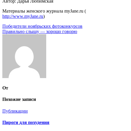
Автор: Дарья Любимская
Материалы женского журнала myJane.ru (
http://www.myJane.ru
)
Навигация
Победители ноябрьских фотоконкурсов
Правильно слышу — хорошо говорю
по
записям
От
Похожие записи
Публикации
Пироги для похудения