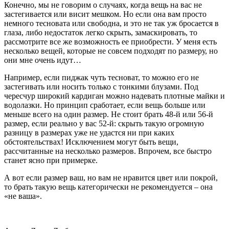
Конечно, мы не говорим о случаях, когда вещь на вас не
застегивается или висит мешком. Но если она вам просто
немного тесновата или свободна, и это не так уж бросается в
глаза, либо недостаток легко скрыть, замаскировать, то
рассмотрите все же возможность ее приобрести. У меня есть
несколько вещей, которые не совсем подходят по размеру, но
они мне очень идут…
Например, если пиджак чуть тесноват, то можно его не
застегивать или носить только с тонкими блузами. Под
чересчур широкий кардиган можно надевать плотные майки и
водолазки. Но принцип сработает, если вещь больше или
меньше всего на один размер. Не стоит брать 48-й или 56-й
размер, если реально у вас 52-й: скрыть такую огромную
разницу в размерах уже не удастся ни при каких
обстоятельствах! Исключением могут быть вещи,
рассчитанные на несколько размеров. Впрочем, все быстро
станет ясно при примерке.
А вот если размер ваш, но вам не нравится цвет или покрой,
то брать такую вещь категорически не рекомендуется – она
«не ваша».