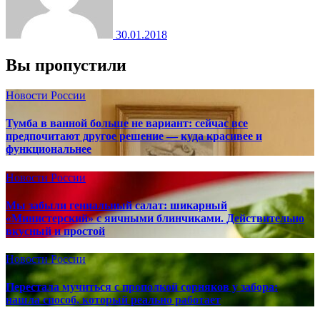
30.01.2018
Вы пропустили
Новости России
Тумба в ванной больше не вариант: сейчас все
предпочитают другое решение — куда красивее и
функциональнее
Новости России
Мы забыли гениальный салат: шикарный
«Министерский» с яичными блинчиками. Действительно
вкусный и простой
Новости России
Перестала мучиться с прополкой сорняков у забора:
нашла способ, который реально работает