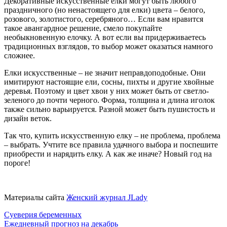
Декоративные искусственные елки могут быть любого
праздничного (но ненастоящего для елки) цвета – белого,
розового, золотистого, серебряного… Если вам нравится
такое авангардное решение, смело покупайте
необыкновенную елочку. А вот если вы придерживаетесь
традиционных взглядов, то выбор может оказаться намного
сложнее.
Елки искусственные – не значит неправдоподобные. Они
имитируют настоящие ели, сосны, пихты и другие хвойные
деревья. Поэтому и цвет хвои у них может быть от светло-
зеленого до почти черного. Форма, толщина и длина иголок
также сильно варьируется. Разной может быть пушистость и
дизайн веток.
Так что, купить искусственную елку – не проблема, проблема
– выбрать. Учтите все правила удачного выбора и поспешите
приобрести и нарядить елку. А как же иначе? Новый год на
пороге!
Материалы сайта
Женский журнал JLady
Навигация
Суеверия беременных
Ежедневный прогноз на декабрь