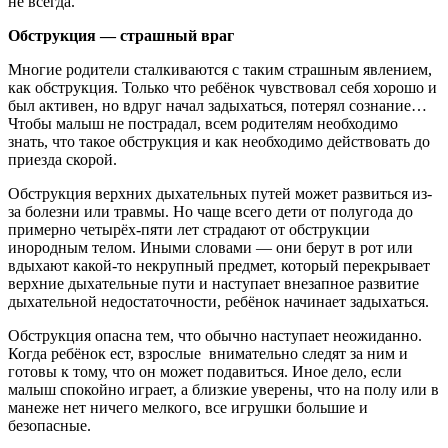
не всегда.
Обструкция — страшный враг
Многие родители сталкиваются с таким страшным явлением,
как обструкция. Только что ребёнок чувствовал себя хорошо и
был активен, но вдруг начал задыхаться, потерял сознание…
Чтобы малыш не пострадал, всем родителям необходимо
знать, что такое обструкция и как необходимо действовать до
приезда скорой.
Обструкция верхних дыхательных путей может развиться из-
за болезни или травмы. Но чаще всего дети от полугода до
примерно четырёх-пяти лет страдают от обструкции
инородным телом. Иными словами — они берут в рот или
вдыхают какой-то некрупный предмет, который перекрывает
верхние дыхательные пути и наступает внезапное развитие
дыхательной недостаточности, ребёнок начинает задыхаться.
Обструкция опасна тем, что обычно наступает неожиданно.
Когда ребёнок ест, взрослые внимательно следят за ним и
готовы к тому, что он может подавиться. Иное дело, если
малыш спокойно играет, а близкие уверены, что на полу или в
манеже нет ничего мелкого, все игрушки большие и
безопасные.