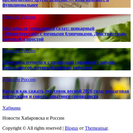
функциональнее
Новости России
Мы забыли гениальный салат: шикарный
«Министерский» с яичными блинчиками. Действительно
вкусный и простой
Новости России
Перестала мучиться с прополкой сорняков у забора:
нашла способ, который реально работает
Новости России
Когда и как сажать лук-севок весной 2026 года: пошаговая
инструкция и советы опытного специалиста
Хабмама
Новости Хабаровска и России
Copyright © All rights reserved
|
Blogus
от
Themeansar
.