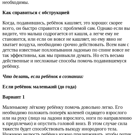
необходимы.
Как справиться с обструкцией
Когда, подавившись, ребёнок кашляет, это хорошо: скорее
всего, он быстро справится с проблемой сам. Однако если вы
видите, что малыш содрогается от кашля, а легче ему не
становится, или если он вовсе не кашляет, но ему явно не
хватает воздуха, необходимо срочно действовать. Всем нам с
детства известные похлопывания ладонью по спине вовсе не
так эффективны, как мы привыкли думать. Но есть весьма
действенные и несложные способы помочь подавившемуся
ребёнку.
Что делать, если ребёнок в сознании:
Если ребёнок маленький (до года)
Вариант 1
Маленькому лёгкому ребёнку помочь довольно легко. Его
необходимо положить поперёк коленей сидящего взрослого
или на руку (лицо на ладони взрослого, ноги по направлению
к предплечью) и опустить головой вниз. В этом случае сила
тяжести будет способствовать выходу инородного тела.
Нижнюю челюсть ребёнка нужно придерживать, чтобы ротик