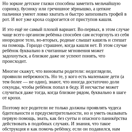
Но зоркие детские глазки способны заметить мельчайшую
соринку, бусинку или гречишное зёрнышко, а цепкие
пальчики умеют ловко хватать и быстро запихивать трофей в
рот. И вот уже кроха содрогается от приступов кашля.
И это ещё не самый плохой вариант. Во-первых, в этом случае
чаще всего организм ребёнка способен сам исторгнуть из себя
инородное тело, во-вторых, родные слышат кашель и спешат
на помощь. Гораздо страшнее, когда кашля нет. В этом случае
ребёнок буквально в считанные мгновения может
задохнуться, а близкие даже не успеют понять, что
происходит.
Многие скажут, что виноваты родители: недоглядели,
проявили небрежность. Но те, у кого есть маленькие дети (а
тем более — не один), знают, что иногда достаточно доли
секунды, чтобы ребёнок попал в беду. И несчастье может
случиться даже тогда, когда близкие рядом, буквально в шаге
от крохи.
Поэтому все родители не только должны проявлять чудеса
бдительности и предусмотрительности, но и уметь оказывать
первую помощь, знать, как без суеты и опасного паникёрства
действовать в подобных случаях. И знания, что такое
обструкция и как помочь ребёнку, если он подавился, нам