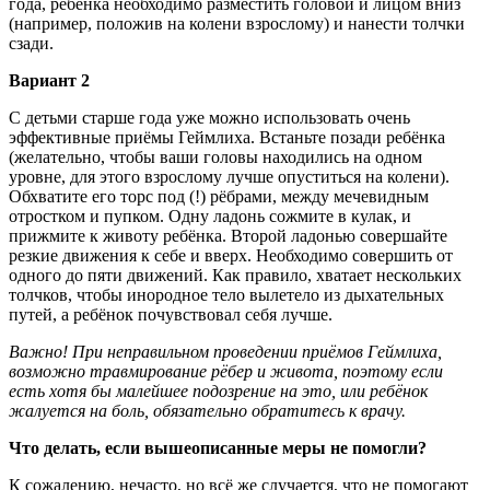
года, ребёнка необходимо разместить головой и лицом вниз
(например, положив на колени взрослому) и нанести толчки
сзади.
Вариант 2
С детьми старше года уже можно использовать очень
эффективные приёмы Геймлиха. Встаньте позади ребёнка
(желательно, чтобы ваши головы находились на одном
уровне, для этого взрослому лучше опуститься на колени).
Обхватите его торс под (!) рёбрами, между мечевидным
отростком и пупком. Одну ладонь сожмите в кулак, и
прижмите к животу ребёнка. Второй ладонью совершайте
резкие движения к себе и вверх. Необходимо совершить от
одного до пяти движений. Как правило, хватает нескольких
толчков, чтобы инородное тело вылетело из дыхательных
путей, а ребёнок почувствовал себя лучше.
Важно! При неправильном проведении приёмов Геймлиха,
возможно травмирование рёбер и живота, поэтому если
есть хотя бы малейшее подозрение на это, или ребёнок
жалуется на боль, обязательно обратитесь к врачу.
Что делать, если вышеописанные меры не помогли?
К сожалению, нечасто, но всё же случается, что не помогают