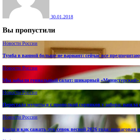
30.01.2018
Вы пропустили
Новости России
Тумба в ванной больше не вариант: сейчас все предпочита
Новости России
Мы забыли гениальный салат: шикарный «Министерский» 
Новости России
Перестала мучиться с прополкой сорняков у забора: нашла 
Новости России
Когда и как сажать лук-севок весной 2026 года: пошаговая