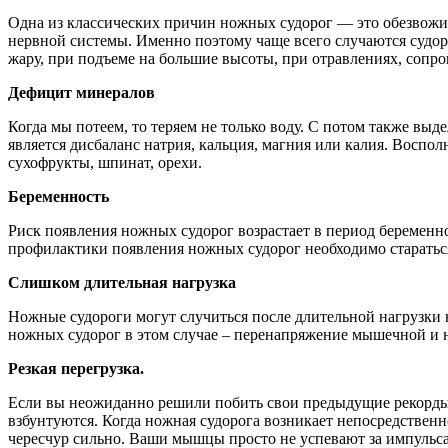
Одна из классических причин ножных судорог — это обезвожи
нервной системы. Именно поэтому чаще всего случаются судо
жару, при подъеме на большие высоты, при отравлениях, сопр
Дефицит минералов
Когда мы потеем, то теряем не только воду. С потом также вы
является дисбаланс натрия, кальция, магния или калия. Воспо
сухофрукты, шпинат, орехи.
Беременность
Риск появления ножных судорог возрастает в период беременнос
профилактики появления ножных судорог необходимо стараться
Слишком длительная нагрузка
Ножные судороги могут случиться после длительной нагрузки 
ножных судорог в этом случае – перенапряжение мышечной и н
Резкая перегрузка.
Если вы неожиданно решили побить свои предыдущие рекорды 
взбунтуются. Когда ножная судорога возникает непосредственно
чересчур сильно. Ваши мышцы просто не успевают за импульс