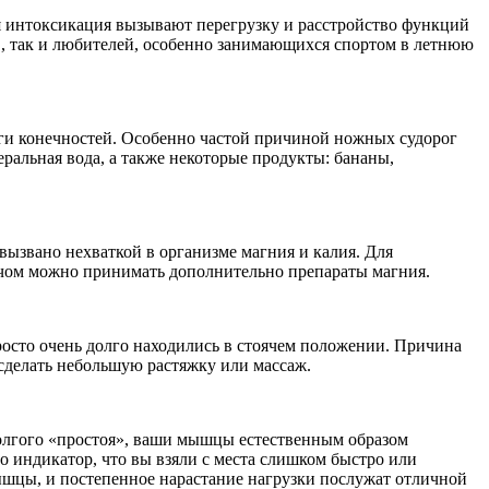
я интоксикация вызывают перегрузку и расстройство функций
в, так и любителей, особенно занимающихся спортом в летнюю
роги конечностей. Особенно частой причиной ножных судорог
ральная вода, а также некоторые продукты: бананы,
 вызвано нехваткой в организме магния и калия. Для
рачом можно принимать дополнительно препараты магния.
росто очень долго находились в стоячем положении. Причина
сделать небольшую растяжку или массаж.
долгого «простоя», ваши мышцы естественным образом
но индикатор, что вы взяли с места слишком быстро или
ышцы, и постепенное нарастание нагрузки послужат отличной