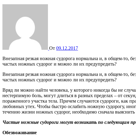
От
09.12.2017
Внезапная резкая ножная судорога нормальна и, в общем-то, безвредна. Но что если они возникают настолько часто, что мешают нормально жить или спать? В чем может крыться причина
частых ножных судорог и можно ли их предупредить?
Внезапная резкая ножная судорога нормальна и, в общем-то, б
частых ножных судорог и можно ли их предупредить?
Вряд ли можно найти человека, у которого никогда бы не слу
нестерпимую боль, могут длиться в разных пределах – от сек
пораженного участка тела. Причем случаются судороги, как пр
любовных утех. Чтобы быстро ослабить ножную судорогу, ин
течению жизни ножных судорог, необходимо сначала выяснить
Частые ножные судороги могут возникать по следующим п
Обезвоживание