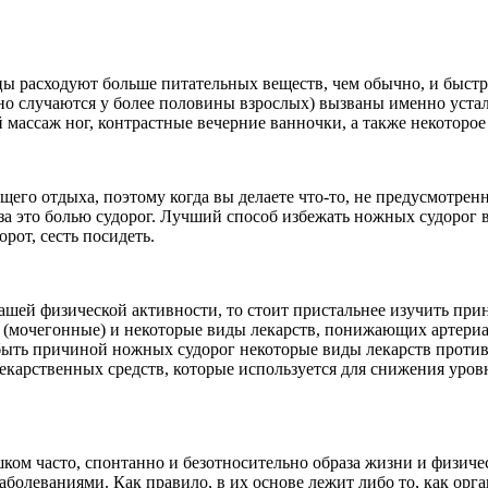
цы расходуют больше питательных веществ, чем обычно, и быстр
о случаются у более половины взрослых) вызваны именно устало
массаж ног, контрастные вечерние ванночки, а также некоторое
о отдыха, поэтому когда вы делаете что-то, не предусмотренн
м за это болью судорог. Лучший способ избежать ножных судорог
орот, сесть посидеть.
ашей физической активности, то стоит пристальнее изучить при
мочегонные) и некоторые виды лекарств, понижающих артериаль
быть причиной ножных судорог некоторые виды лекарств против 
лекарственных средств, которые используется для снижения уров
ом часто, спонтанно и безотносительно образа жизни и физичес
болеваниями. Как правило, в их основе лежит либо то, как орг