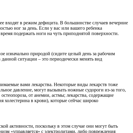
ее входят в режим дефицита. В большинстве случаев вечерние
стью ног за день. Если у вас или вашего ребенка
 время подержать ноги на чуть приподнятой поверхности.
ое изначально природой (сидите целый день за рабочим
 в данной ситуации – это периодически менять вид
нимаемые вами лекарства. Некоторые виды лекарств тоже
ное давление, могут вызывать ножные судороги из-за того,
остеопороза, от анемии, астмы; лекарства, содержащие
ня холестерина в крови), которые сейчас широко
кой активности, поскольку в этом случае они могут быть
анизм «управляется» с электролитами, либо повреждения