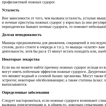
профилактикой ножных судорог.
Усталость
Вне зависимости от того, чем вызвана усталость, усталые мыш
и ночные приступы ножных судорог у взрослых (а они регулярн
периодически бывают ночные судороги, то поможет небольшой 
Долгая неподвижность
Мышцы предназначены для движения, сокращений и последующег
столом, долго стоите в очереди и т.п.), то мышцы «платят» ва
деятельности, хотя бы раз в 15 минут встать походить или, наоб
Некоторые лекарства
Если вы не можете найти причину ножных судорог исходя из в
могут иметь побочным эффектом ножные судороги. Диуретики (
что меняют водный и солевой баланс организма. Могут также 
эстроген; некоторые обезболивающие; а также статины (класс 
выписываются.
Определенные заболевания
Следует насторожиться, если ножные судороги возникают слишк
вызваны определенными и, в общем-то, довольно серьезными за