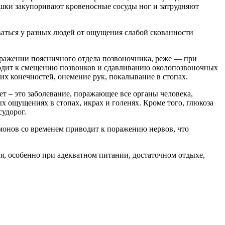
яшки закупоривают кровеносные сосуды ног и затрудняют
ваться у разных людей от ощущения слабой скованности
оражении поясничного отдела позвоночника, реже — при
иводит к смещению позвонков и сдавливанию околопозвоночных
х конечностей, онемение рук, покалывание в стопах.
т – это заболевание, поражающее все органы человека,
 ощущениях в стопах, икрах и голенях. Кроме того, глюкоза
судорог.
онов со временем приводит к поражению нервов, что
ия, особенно при адекватном питании, достаточном отдыхе,