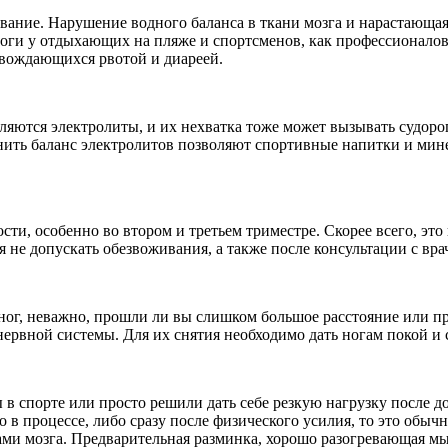
вание. Нарушение водного баланса в ткани мозга и нарастающа
роги у отдыхающих на пляже и спортсменов, как профессионало
овождающихся рвотой и диареей.
деляются электролиты, и их нехватка тоже может вызывать судо
лнить баланс электролитов позволяют спортивные напитки и мине
ти, особенно во втором и третьем триместре. Скорее всего, это
 не допускать обезвоживания, а также после консультации с в
ног, неважно, прошли ли вы слишком большое расстояние или п
ервной системы. Для их снятия необходимо дать ногам покой и 
в спорте или просто решили дать себе резкую нагрузку после 
 в процессе, либо сразу после физического усилия, то это обыч
ами мозга. Предварительная разминка, хорошо разогревающая м