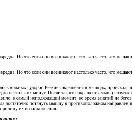
езвредна. Но что если они возникают настолько часто, что меша
чалось ножных судорог. Резкие сокращения в мышцах, происход
унд до нескольких минут. После такого сокращения мышц возмож
авило, в самый неподходящий момент: во время занятий на бегов
огда достаточно потянуть мышцу в противоположном направлен
 причину их возникновения.
ричинам: