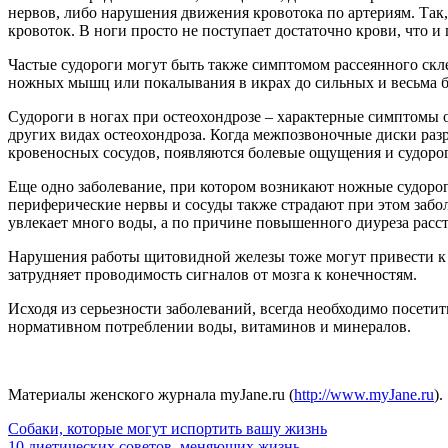
нервов, либо нарушения движения кровотока по артериям. Так
кровоток. В ноги просто не поступает достаточно крови, что и
Частые судороги могут быть также симптомом рассеянного скл
ножных мышц или покалывания в икрах до сильных и весьма б
Судороги в ногах при остеохондрозе – характерные симптомы 
других видах остеохондроза. Когда межпозвоночные диски ра
кровеносных сосудов, появляются болевые ощущения и судорог
Еще одно заболевание, при котором возникают ножные судорог
периферические нервы и сосуды также страдают при этом забо
увлекает много воды, а по причине повышенного диуреза расст
Нарушения работы щитовидной железы тоже могут привести к 
затрудняет проводимость сигналов от мозга к конечностям.
Исходя из серьезности заболеваний, всегда необходимо посети
нормативном потреблении воды, витаминов и минералов.
Материалы женского журнала myJane.ru (
http://www.myJane.ru
).
Навигация
Собаки, которые могут испортить вашу жизнь
10 диетических советов, меняющих жизнь