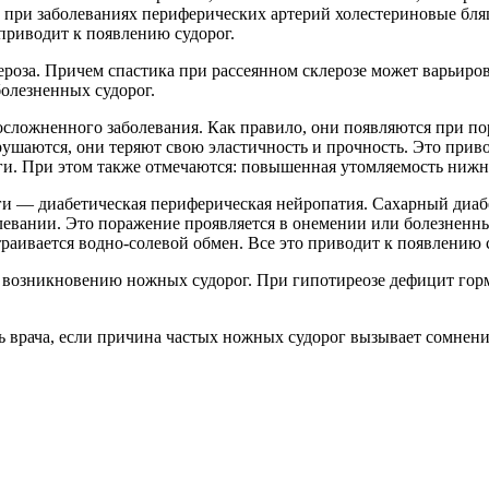
, при заболеваниях периферических артерий холестериновые бл
 приводит к появлению судорог.
ероза. Причем спастика при рассеянном склерозе может варьиро
олезненных судорог.
осложненного заболевания. Как правило, они появляются при п
зрушаются, они теряют свою эластичность и прочность. Это пр
и. При этом также отмечаются: повышенная утомляемость нижни
и — диабетическая периферическая нейропатия. Сахарный диабе
левании. Это поражение проявляется в онемении или болезненных
раивается водно-солевой обмен. Все это приводит к появлению 
возникновению ножных судорог. При гипотиреозе дефицит горм
ть врача, если причина частых ножных судорог вызывает сомнен