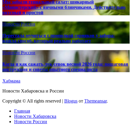
Мы забыли гениальный салат: шикарный
«Министерский» с яичными блинчиками. Действительно
вкусный и простой
Новости России
Перестала мучиться с прополкой сорняков у забора:
нашла способ, который реально работает
Новости России
Когда и как сажать лук-севок весной 2026 года: пошаговая
инструкция и советы опытного специалиста
Хабмама
Новости Хабаровска и России
Copyright © All rights reserved
|
Blogus
от
Themeansar
.
Главная
Новости Хабаровска
Новости России