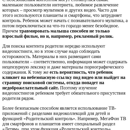
маленькие пользователи интернета, любимое развлечение
которых – просмотр мультиков и других видео. Часто для
этого используются планшеты и смартфоны, что затрудняет
контроль. Ребенок может начать с познавательного мультика, а
потом переключиться на что-то гораздо менее безобидное.
Причем
травмировать малыша способен не только
взрослый фильм, но и, например, рекламный ролик.
Для поиска контента родители нередко используют
видеохостинги, но в этом случае надо соблюдать
осторожность. Материалы в них размещают сами
пользователи – соответственно, информация может содержать
нецензурную лексику и даже материалы порнографического
содержания. К тому же
есть вероятность, что ребенок
кликнет на небезопасную ссылку под видео или выйдет на
страницу поисковой системы, откуда попадет на
недоброжелательный сайт.
Поэтому изучение
видеохостингов ребенком требует обязательного присутствия
родителя рядом.
Более безопасным способом является использование ТВ-
приложений с разделами видеоколлекций для детей и
функцией «Родительский контроль». Например, МегаФон ТВ
для смартфонов и планшетов имеет специальный раздел
«Детям», при этом функция «Родительский контроль»