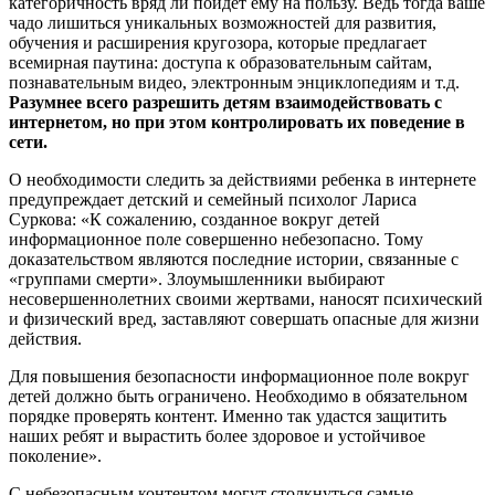
категоричность вряд ли пойдет ему на пользу. Ведь тогда ваше
чадо лишиться уникальных возможностей для развития,
обучения и расширения кругозора, которые предлагает
всемирная паутина: доступа к образовательным сайтам,
познавательным видео, электронным энциклопедиям и т.д.
Разумнее всего разрешить детям взаимодействовать с
интернетом, но при этом контролировать их поведение в
сети.
О необходимости следить за действиями ребенка в интернете
предупреждает детский и семейный психолог Лариса
Суркова: «К сожалению, созданное вокруг детей
информационное поле совершенно небезопасно. Тому
доказательством являются последние истории, связанные с
«группами смерти». Злоумышленники выбирают
несовершеннолетних своими жертвами, наносят психический
и физический вред, заставляют совершать опасные для жизни
действия.
Для повышения безопасности информационное поле вокруг
детей должно быть ограничено. Необходимо в обязательном
порядке проверять контент. Именно так удастся защитить
наших ребят и вырастить более здоровое и устойчивое
поколение».
С небезопасным контентом могут столкнуться самые