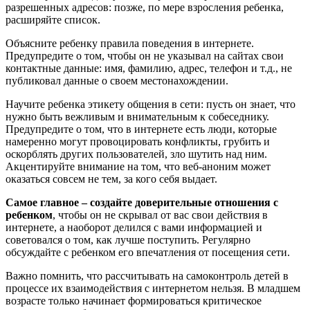
разрешенных адресов: позже, по мере взросления ребенка,
расширяйте список.
Объясните ребенку правила поведения в интернете.
Предупредите о том, чтобы он не указывал на сайтах свои
контактные данные: имя, фамилию, адрес, телефон и т.д., не
публиковал данные о своем местонахождении.
Научите ребенка этикету общения в сети: пусть он знает, что
нужно быть вежливым и внимательным к собеседнику.
Предупредите о том, что в интернете есть люди, которые
намеренно могут провоцировать конфликты, грубить и
оскорблять других пользователей, зло шутить над ним.
Акцентируйте внимание на том, что веб-аноним может
оказаться совсем не тем, за кого себя выдает.
Самое главное – создайте доверительные отношения с
ребенком
, чтобы он не скрывал от вас свои действия в
интернете, а наоборот делился с вами информацией и
советовался о том, как лучше поступить. Регулярно
обсуждайте с ребенком его впечатления от посещения сети.
Важно помнить, что рассчитывать на самоконтроль детей в
процессе их взаимодействия с интернетом нельзя. В младшем
возрасте только начинает формироваться критическое