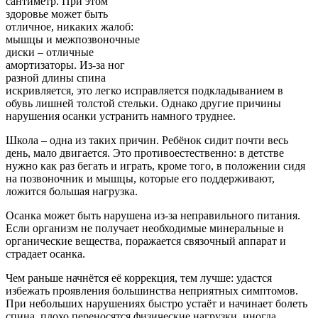
сантиметр. При этом
здоровье может быть
отличное, никаких жалоб:
мышцы и межпозвоночные
диски – отличные
амортизаторы. Из-за ног
разной длины спина
искривляется, это легко исправляется подкладыванием в
обувь лишней толстой стельки. Однако другие причины
нарушения осанки устранить намного труднее.
Школа – одна из таких причин. Ребёнок сидит почти весь
день, мало двигается. Это противоестественно: в детстве
нужно как раз бегать и играть, кроме того, в положении сидя
на позвоночник и мышцы, которые его поддерживают,
ложится большая нагрузка.
Осанка может быть нарушена из-за неправильного питания.
Если организм не получает необходимые минеральные и
органические вещества, поражается связочный аппарат и
страдает осанка.
Чем раньше начнётся её коррекция, тем лучше: удастся
избежать проявления большинства неприятных симптомов.
При небольших нарушениях быстро устаёт и начинает болеть
спина, плохо переносятся физические нагрузки, иногда