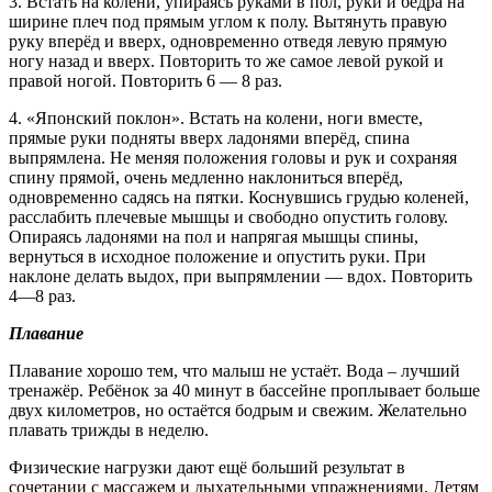
3. Встать на колени, упираясь руками в пол, руки и бедра на
ширине плеч под прямым углом к полу. Вытянуть правую
руку вперёд и вверх, одновременно отведя левую прямую
ногу назад и вверх. Повторить то же самое левой рукой и
правой ногой. Повторить 6 — 8 раз.
4. «Японский поклон». Встать на колени, ноги вместе,
прямые руки подняты вверх ладонями вперёд, спина
выпрямлена. Не меняя положения головы и рук и сохраняя
спину прямой, очень медленно наклониться вперёд,
одновременно садясь на пятки. Коснувшись грудью коленей,
расслабить плечевые мышцы и свободно опустить голову.
Опираясь ладонями на пол и напрягая мышцы спины,
вернуться в исходное положение и опустить руки. При
наклоне делать выдох, при выпрямлении — вдох. Повторить
4—8 раз.
Плавание
Плавание хорошо тем, что малыш не устаёт. Вода – лучший
тренажёр. Ребёнок за 40 минут в бассейне проплывает больше
двух километров, но остаётся бодрым и свежим. Желательно
плавать трижды в неделю.
Физические нагрузки дают ещё больший результат в
сочетании с массажем и дыхательными упражнениями. Детям