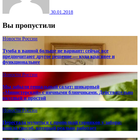
30.01.2018
Вы пропустили
Новости России
Тумба в ванной больше не вариант: сейчас все
предпочитают другое решение — куда красивее и
функциональнее
Новости России
Мы забыли гениальный салат: шикарный
«Министерский» с яичными блинчиками. Действительно
вкусный и простой
Новости России
Перестала мучиться с прополкой сорняков у забора:
нашла способ, который реально работает