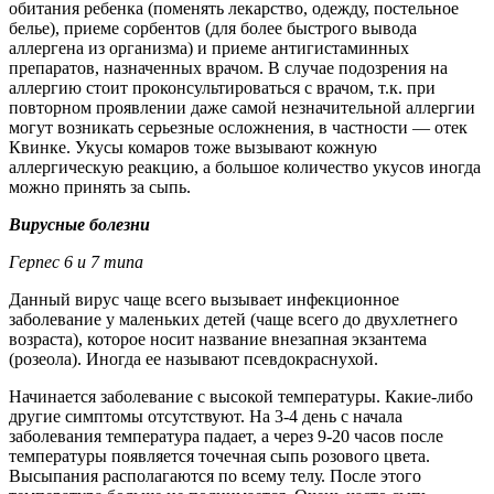
обитания ребенка (поменять лекарство, одежду, постельное
белье), приеме сорбентов (для более быстрого вывода
аллергена из организма) и приеме антигистаминных
препаратов, назначенных врачом. В случае подозрения на
аллергию стоит проконсультироваться с врачом, т.к. при
повторном проявлении даже самой незначительной аллергии
могут возникать серьезные осложнения, в частности — отек
Квинке. Укусы комаров тоже вызывают кожную
аллергическую реакцию, а большое количество укусов иногда
можно принять за сыпь.
Вирусные болезни
Герпес 6 и 7 типа
Данный вирус чаще всего вызывает инфекционное
заболевание у маленьких детей (чаще всего до двухлетнего
возраста), которое носит название внезапная экзантема
(розеола). Иногда ее называют псевдокраснухой.
Начинается заболевание с высокой температуры. Какие-либо
другие симптомы отсутствуют. На 3-4 день с начала
заболевания температура падает, а через 9-20 часов после
температуры появляется точечная сыпь розового цвета.
Высыпания располагаются по всему телу. После этого