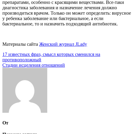
препаратами, особенно с красящими веществами. Все-таки
диагностика заболевания и назначение лечения должно
производиться врачом. Только он может определить: вирусное
у ребенка заболевание или бактериальное, а если
бактериальное, то и назначить подходящий антибиотик.
Материалы сайта
Женский журнал JLady
Навигация
17 известных фраз, смысл которых сменился на
противоположный
по
Стадии исцеления отношений
записям
От