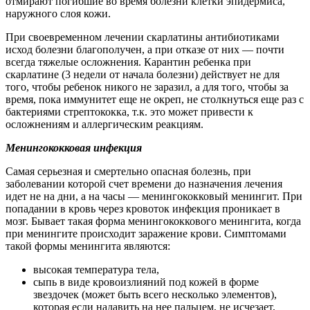
отмирают погибшие во время болезни клетки эпидермиса,
наружного слоя кожи.
При своевременном лечении скарлатины антибиотиками
исход болезни благополучен, а при отказе от них — почти
всегда тяжелые осложнения. Карантин ребенка при
скарлатине (3 недели от начала болезни) действует не для
того, чтобы ребенок никого не заразил, а для того, чтобы за
время, пока иммунитет еще не окреп, не столкнуться еще раз с
бактериями стрептококка, т.к. это может привести к
осложнениям и аллергическим реакциям.
Менингококковая инфекция
Самая серьезная и смертельно опасная болезнь, при
заболевании которой счет времени до назначения лечения
идет не на дни, а на часы — менингококковый менингит. При
попадании в кровь через кровоток инфекция проникает в
мозг. Бывает такая форма менингококкового менингита, когда
при менингите происходит заражение крови. Симптомами
такой формы менингита являются:
высокая температура тела,
сыпь в виде кровоизлияний под кожей в форме
звездочек (может быть всего несколько элементов),
которая если надавить на нее пальцем, не исчезает,