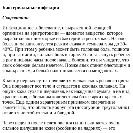
Бактериальные инфекции
Скарлатина
Инфекционное заболевание, с выраженной реакцией
организма на эритротоксин — ядовитое вещество, которое
вырабатывают некоторые из бактерий стрептококка. Начало
болезни характеризуется резким скачком температуры до 39-
40°С. При этом у ребенка может быть головная боль, тошнота
и, при глотании, сильная боль в горле. Если заглянуть ребенку
в рот в первые часы после начала болезни, то вы увидите, что
язык обложен белым налетом. Позже язык станет блестящим и
ярко-красным, а белый налет появляется на миндалинах.
К концу первых суток появляется мелкая сыпь розового цвета.
Она покрывает все тело и сгущается в кожных складках. На
ощупь кожа сухая и шершавая, как наждачная бумага, а на вид
красноватая, с большим количеством более ярких красных
точек. Еще одним характерным признаком скарлатины
является то, что область вокруг рта (носогубной треугольник)
остается чистой от сыпи и бледной.
Через неделю после исчезновения сыпи начинается очень
сильное шелушение кожи (особенно на ладонях) — это