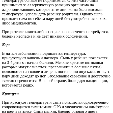
температура больше не поднимается. Очень часто сыпь
принимают за аллергическую реакцию организма на
жаропонижающие, которые за те дни, когда была высокая
температура, успели дать ребенку родители. Однако сыпь
проходит сама по себе за пару дней без употребления каких-
либо медикаментов.
При розеоле какого-либо специального лечения не требуется,
болезнь неопасна и не дает никаких осложнений.
Корь
В начале заболевания поднимается температура,
присутствуют кашель и насморк. Сыпь у ребенка появляется
на 3-4 день от начала болезни. Мелкие красные пятнышки
(которые могут сливаться, превращаясь в большие пятна)
появляются на голове и лице и, постепенно опускаясь вниз, за
пару дней доходят до ног. Заболевание серьезное и достаточно
тяжело переносится. В нашей стране, благодаря вакцинации,
встречается редко.
Краснуха
При краснухе температура и сыпь появляются одновременно,
сопровождается симптомами ОРЗ и увеличением лимфоузлов
на шее и затылке. Сыпь мелкая, бледно-розового цвета.