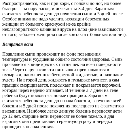
Распространяется, как и при кори, с головы до ног, но более
быстро — за пару часов, и исчезает за 3-4 дня. Заразным
считается ребенок за день до появления сыпи и 5 дней после.
Особое внимание надо уделить изоляции беременных
женщин от больного краснухой из-за крайне
неблагоприятного влияния вируса на плод (вне зависимости
от того, заболеет женщина после контакта с больным или нет).
Ветряная оспа
Появление сыпи происходит на фоне повышения
температуры и ухудшения общего состояния здоровья. Сыпь
проявляется в виде красных пятнышек на всей поверхности
тела. Через пару часов эти пятнышки превращаются в
пузырьки, наполненные бесцветной жидкостью, и начинают
зудеть. На второй день жидкость в пузырьке мутнеет, а сам
прыщик сморщивается, подсыхает и покрывается корочкой,
которая через неделю отпадает. В течение 3-7 дней на теле
ребенка будут появляться новые прыщики. Заразным
считается ребенок за день до начала болезни, в течение всей
болезни и 5 дней после появления последнего из фрагментов
высыпания. Наиболее легко данную болезнь переносят дети
до 12 лет, старшие дети переносят ее более тяжело, а для
взрослых она представляет серьезную угрозу и нередко
приводит к осложнениям.