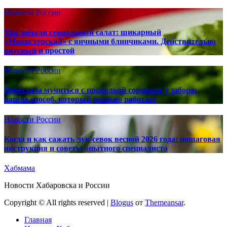
Новости России
Мы забыли гениальный салат: шикарный
«Министерский» с яичными блинчиками. Действительно
вкусный и простой
Новости России
Перестала мучиться с прополкой сорняков у забора:
нашла способ, который реально работает
Новости России
Когда и как сажать лук-севок весной 2026 года: пошаговая
инструкция и советы опытного специалиста
Хабмама
Новости Хабаровска и России
Copyright © All rights reserved
|
Blogus
от
Themeansar
.
Главная