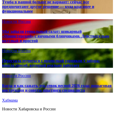
Тумба в ванной больше не вариант: сейчас все
предпочитают другое решение — куда красивее и
функциональнее
Новости России
Мы забыли гениальный салат: шикарный
«Министерский» с яичными блинчиками. Действительно
вкусный и простой
Новости России
Перестала мучиться с прополкой сорняков у забора:
нашла способ, который реально работает
Новости России
Когда и как сажать лук-севок весной 2026 года: пошаговая
инструкция и советы опытного специалиста
Хабмама
Новости Хабаровска и России