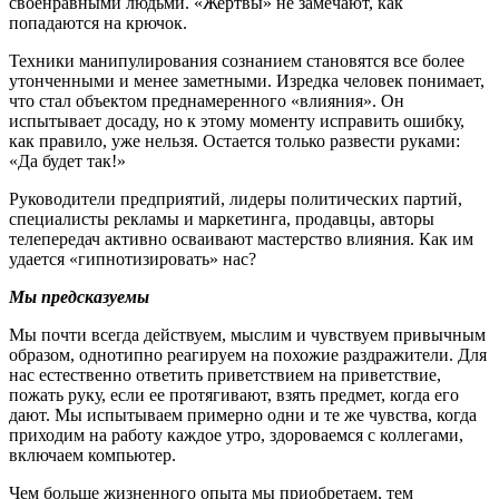
своенравными людьми. «Жертвы» не замечают, как
попадаются на крючок.
Техники манипулирования сознанием становятся все более
утонченными и менее заметными. Изредка человек понимает,
что стал объектом преднамеренного «влияния». Он
испытывает досаду, но к этому моменту исправить ошибку,
как правило, уже нельзя. Остается только развести руками:
«Да будет так!»
Руководители предприятий, лидеры политических партий,
специалисты рекламы и маркетинга, продавцы, авторы
телепередач активно осваивают мастерство влияния. Как им
удается «гипнотизировать» нас?
Мы предсказуемы
Мы почти всегда действуем, мыслим и чувствуем привычным
образом, однотипно реагируем на похожие раздражители. Для
нас естественно ответить приветствием на приветствие,
пожать руку, если ее протягивают, взять предмет, когда его
дают. Мы испытываем примерно одни и те же чувства, когда
приходим на работу каждое утро, здороваемся с коллегами,
включаем компьютер.
Чем больше жизненного опыта мы приобретаем, тем