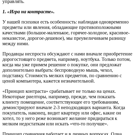
управлять.
1. «Игра на контрасте».
У нашей психики есть особенность: наблюдая одновременно
предметы или явления, обладающие противоположными
качествами (большое-маленькое, горячее-холодное, красивое-
неказистое, дорогое-дешевое), мы преувеличиваем разницу
между ними.
Продавцы неспроста обсуждают с нами вначале приобретение
дорогостоящего предмета, например, ноутбука. Только потом,
когда мы уже примем решение о покупке, они предложат
дополнительно выбрать: беспроводную мышь, чехол,
подставку. Стоимость мелких предметов, по сравнению с
ценой компьютера, кажется незначительной.
«Принцип контраста» срабатывает не только на ценах.
Некоторые риелторы, например, прежде, чем показать
клиенту помещение, соответствующее его требованиям,
демонстрируют вначале 2-3 неподходящих варианта. Когда
покупатель, наконец, видит квартиру или офис, какие он
хотел, то у него реже возникает желание придираться к
мелким недостаткам или искать «что-то получше».
Принцип сравнения работает и в личных вопросах. Одна