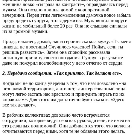
женщина ловко «сыграла на контрасте», оправдываясь перед
мужем. Она поздно пришла домой с корпоративной
вечеринки. Перед этим легкомысленная дамочка вовсе забыла
предупредить супруга, что задержится. Муж звонил подруге
жизни на мобильный более 20 раз. Она не слышала сигналы
из-за громкой музыки.
Придя, наконец, домой, наша героиня сказала мужу: «Ты меня
никогда не простишь! Случилось ужасное! Пойму, если ты
решишь развестись». Затем она спокойно рассказала
истинную причину своего опоздания. Супруг в результате
даже не пожурил возлюбленную: у него отлегло от сердца.
2. Передача сообщения: «Так принято. Так делают все».
Когда мы не до конца уверены в том, что нам дозволено «на
незнакомой территории», а что нет, заинтересованные лица
могут легко застать нас врасплох и принудить играть по их
«правилам». Для этого им достаточно будет сказать: «Здесь
все так делают».
В рабочих коллективах довольно часто встречаются
сотрудники, которые ведут себя как руководители, не имея на
это реальных полномочий. Они добиваются того, что коллеги
отчитываются перед ними, хотя те не обязаны этого делать.