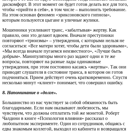
дискомфорт. В этот момент он будет готов делать все для того,
чтобы «прийти в себя», в том числе – выполнить требование.
На этом основан феномен «эриксоновского гипноза»,
которым пользуются цыгане и уличные жулики.
Мошенники усиливают транс, «забалтывая» жертву. Как
правило, они это делают вдвоем. Вначале преступники
повторяют «трюизмы» – утверждения, с которыми нельзя не
согласиться: «Все матери хотят, чтобы дети были здоровыми»,
«Мы всегда вначале пугаемся неизвестного», «Лучше быть
добрым». Манипуляторы много раз задают одни и те же
вопросы, повторяют на разные лады одинаковые
утверждения, при этом постоянно касаясь «жертвы». Так они
приводят слушателя в состояние транса, в котором он готов
подчиняться. Прием действует очень кратковременно. Спустя
несколько минут «клиент» понимает, что совершил ошибку.
8. Напоминание о «долге».
Большинство из нас чувствует за собой обязанность быть
благодарными. Если нам оказывают любезность, мы
чувствуем, что должны отплатить той же монетой. Роберт
Чалдини в книге «Психология влияния» рассказал о
любопытном эксперименте. Один из сотрудников, общаясь с
едва знакомым коллегой, выходил из кабинета и возвращался