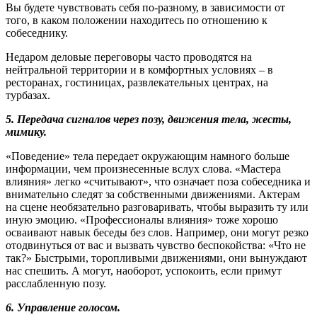
Вы будете чувствовать себя по-разному, в зависимости от
того, в каком положении находитесь по отношению к
собеседнику.
Недаром деловые переговоры часто проводятся на
нейтральной территории и в комфортных условиях – в
ресторанах, гостиницах, развлекательных центрах, на
турбазах.
5. Передача сигналов через позу, движения тела, жесты,
мимику.
«Поведение» тела передает окружающим намного больше
информации, чем произнесенные вслух слова. «Мастера
влияния» легко «считывают», что означает поза собеседника и
внимательно следят за собственными движениями. Актерам
на сцене необязательно разговаривать, чтобы выразить ту или
иную эмоцию. «Профессионалы влияния» тоже хорошо
осваивают навык беседы без слов. Например, они могут резко
отодвинуться от вас и вызвать чувство беспокойства: «Что не
так?» Быстрыми, торопливыми движениями, они вынуждают
нас спешить. А могут, наоборот, успокоить, если примут
расслабленную позу.
6. Управление голосом.