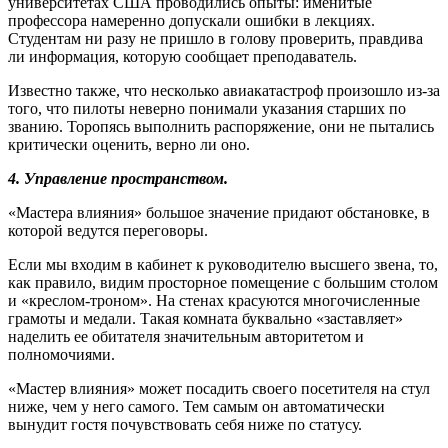
университетах США проводились опыты: именитые
профессора намеренно допускали ошибки в лекциях.
Студентам ни разу не пришло в голову проверить, правдива
ли информация, которую сообщает преподаватель.
Известно также, что несколько авиакатастроф произошло из-за
того, что пилоты неверно понимали указания старших по
званию. Торопясь выполнить распоряжение, они не пытались
критически оценить, верно ли оно.
4. Управление пространством.
«Мастера влияния» большое значение придают обстановке, в
которой ведутся переговоры.
Если мы входим в кабинет к руководителю высшего звена, то,
как правило, видим просторное помещение с большим столом
и «креслом-троном». На стенах красуются многочисленные
грамоты и медали. Такая комната буквально «заставляет»
наделить ее обитателя значительным авторитетом и
полномочиями.
«Мастер влияния» может посадить своего посетителя на стул
ниже, чем у него самого. Тем самым он автоматически
вынудит гостя почувствовать себя ниже по статусу.