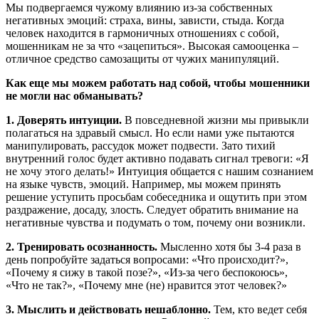
Мы подвергаемся чужому влиянию из-за собственных
негативных эмоций: страха, вины, зависти, стыда. Когда
человек находится в гармоничных отношениях с собой,
мошенникам не за что «зацепиться». Высокая самооценка –
отличное средство самозащиты от чужих манипуляций.
Как еще мы можем работать над собой, чтобы мошенники
не могли нас обманывать?
1. Доверять интуиции.
В повседневной жизни мы привыкли
полагаться на здравый смысл. Но если нами уже пытаются
манипулировать, рассудок может подвести. Зато тихий
внутренний голос будет активно подавать сигнал тревоги: «Я
не хочу этого делать!» Интуиция общается с нашим сознанием
на языке чувств, эмоций. Например, мы можем принять
решение уступить просьбам собеседника и ощутить при этом
раздражение, досаду, злость. Следует обратить внимание на
негативные чувства и подумать о том, почему они возникли.
2. Тренировать осознанность.
Мысленно хотя бы 3-4 раза в
день попробуйте задаться вопросами: «Что происходит?»,
«Почему я сижу в такой позе?», «Из-за чего беспокоюсь»,
«Что не так?», «Почему мне (не) нравится этот человек?»
3. Мыслить и действовать нешаблонно.
Тем, кто ведет себя