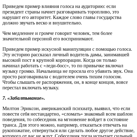
Приведем пример влияния голоса на аудиторию: если
президент страны начнет разговаривать торопливо, это
нарушит его авторитет. Каждое слово главы государства
должно звучать веско и внушительно.
Чем медленнее и громче говорит человек, тем более
значительной персоной его воспринимают.
Приведем пример искусной манипуляции с помощью голоса.
Эту историю рассказал личный водитель дамы, занимавшей
высокий пост в крупной корпорации. Когда он только
начинал работать с «леди-босс», то по привычке включал
музыку громко. Начальница не просила его убавить звук. Она
просто разговаривала с водителем очень тихим голосом.
Чтобы слышать ее распоряжения, он, в конце концов, вовсе
перестал включать музыку.
7. «Забалтывание».
Милтон Эриксон, американский психиатр, выявил, что если
повести себя нестандартно, «сломать» знакомый всем шаблон
поведения, то собеседник на мгновение войдет в состояние
транса. Для этого можно, например, отказаться отвечать на
рукопожатие, отвернуться или сделать любое другое действие,
которого от вас не ждут. Собеседник тогда испытает сильный