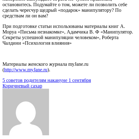
остановитесь. Подумайте о том, можете ли позволить себе
сделать чересчур щедрый «подарок» манипулятору? По
средствам ли он вам?
При подготовке статьи использованы материалы книг А.
Моруа «Письма незнакомке», Адамчика В. Ф «Манипулятор.
Секреты успешной манипуляции человеком», Роберта
Чалдини «Психология влияния»
Материалы женского журнала myJane.ru
(
http://www.myJane.ru
).
Навигация
5 советов родителям накануне 1 сентября
Коричневый сахар
по
записям