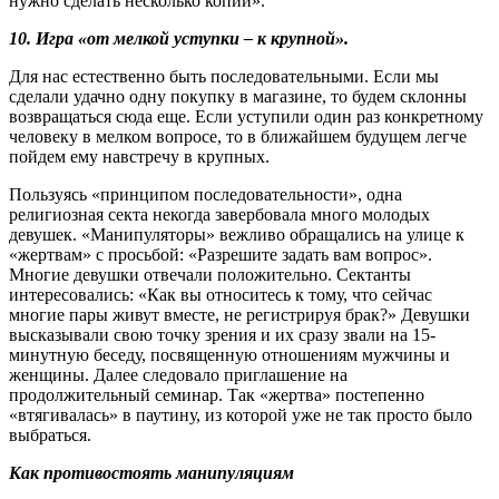
нужно сделать несколько копий».
10. Игра «от мелкой уступки – к крупной».
Для нас естественно быть последовательными. Если мы
сделали удачно одну покупку в магазине, то будем склонны
возвращаться сюда еще. Если уступили один раз конкретному
человеку в мелком вопросе, то в ближайшем будущем легче
пойдем ему навстречу в крупных.
Пользуясь «принципом последовательности», одна
религиозная секта некогда завербовала много молодых
девушек. «Манипуляторы» вежливо обращались на улице к
«жертвам» с просьбой: «Разрешите задать вам вопрос».
Многие девушки отвечали положительно. Сектанты
интересовались: «Как вы относитесь к тому, что сейчас
многие пары живут вместе, не регистрируя брак?» Девушки
высказывали свою точку зрения и их сразу звали на 15-
минутную беседу, посвященную отношениям мужчины и
женщины. Далее следовало приглашение на
продолжительный семинар. Так «жертва» постепенно
«втягивалась» в паутину, из которой уже не так просто было
выбраться.
Как противостоять манипуляциям