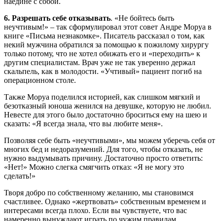
наедине с собой.
6. Разрешать себе отказывать
. «Не бойтесь быть
неучтивым!» – так сформулировал этот совет Андре Моруа в
книге «Письма незнакомке». Писатель рассказал о том, как
некий мужчина обратился за помощью к пожилому хирургу
только потому, что не хотел обижать его и «переходить» к
другим специалистам. Врач уже не так уверенно держал
скальпель, как в молодости. «Учтивый» пациент погиб на
операционном столе.
Также Моруа поделился историей, как слишком мягкий и
безотказный юноша женился на девушке, которую не любил.
Невесте для этого было достаточно броситься ему на шею и
сказать: «Я всегда знала, что вы любите меня».
Позволяя себе быть «неучтивыми», мы можем уберечь себя от
многих бед и недоразумений. Для того, чтобы отказать, не
нужно выдумывать причину. Достаточно просто ответить:
«Нет!» Можно слегка смягчить отказ: «Я не могу это
сделать!»
Творя добро по собственному желанию, мы становимся
счастливее. Однако «жертвовать» собственным временем и
интересами всегда плохо. Если вы чувствуете, что вас
намеренно вынуждают играть по чужим правилам,