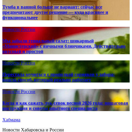
Тумба в ванной больше не вариант: сейчас все
предпочитают другое решение — куда красивее и
функциональнее
Новости России
Мы забыли гениальный салат: шикарный
«Министерский» с яичными блинчиками. Действительно
вкусный и простой
Новости России
Перестала мучиться с прополкой сорняков у забора:
нашла способ, который реально работает
Новости России
Когда и как сажать лук-севок весной 2026 года: пошаговая
инструкция и советы опытного специалиста
Хабмама
Новости Хабаровска и России