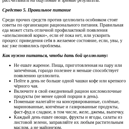
рассчитывать на ощутимые и зримые результаты.
Средство 5. Правильное питание
Среди прочих средств против целлюлита особняком стоят
советы по организации рационального питания. Правильная
еда может стать отличной профилактикой появления
«апельсиновой корки», если её пока нет, или ускорить
процесс приведения себя в желаемое состояние, если, увы, у
вас уже появились проблемы.
Как нужно питаться, чтобы дать бой целлюлиту:
Не ешьте жареное. Пища, приготовленная на пару или
запечённая, гораздо полезнее и меньше способствует
появлению целлюлита.
Пейте в день не больше одной чашки кофе или крепкого
чёрного чая.
Включите в свой ежедневный рацион кисломолочные
продукты (не менее одной порции в день).
Поменьше налегайте на консервированные, солёные,
маринованные, копчёные и газированные продукты,
фаст-фуд и сладкое, в том числе, желе, джемы, выпечку.
Каждый день ешьте овощи, фрукты и ягоды, салаты из
листовой зелени, заправляйте их любым растительным
маслом, а не майонезом.