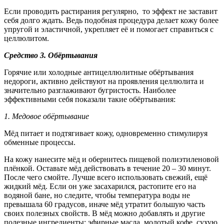
Если проводить растирания регулярно, то эффект не заставит
себя долго ждать. Ведь подобная процедура делает кожу более
упругой и эластичной, укрепляет её и помогает справиться с
целлюлитом.
Средство 3. Обёртывания
Горячие или холодные антицеллюлитные обёртывания
недороги, активно действуют на проявления целлюлита и
значительно разглаживают бугристость. Наиболее
эффективными себя показали такие обёртывания:
1. Медовое обёртывание
Мёд питает и подтягивает кожу, одновременно стимулируя
обменные процессы.
На кожу нанесите мёд и обернитесь пищевой полиэтиленовой
плёнкой. Оставьте мёд действовать в течение 20 – 30 минут.
После чего смойте. Лучше всего использовать свежий, ещё
жидкий мёд. Если он уже засахарился, растопите его на
водяной бане, но следите, чтобы температура воды не
превышала 60 градусов, иначе мёд утратит большую часть
своих полезных свойств. В мёд можно добавлять и другие
полезные ингредиенты: эфирные масла, молотый кофе, сухую