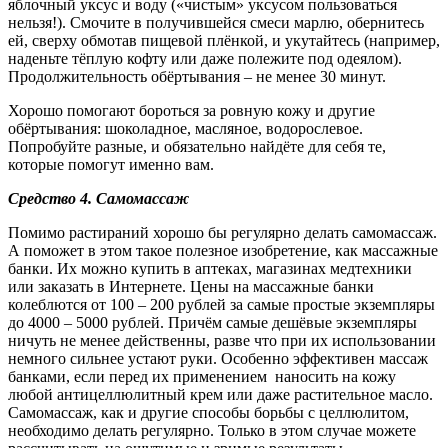
яблочный уксус и воду («чистым» уксусом пользоваться
нельзя!). Смочите в получившейся смеси марлю, обернитесь
ей, сверху обмотав пищевой плёнкой, и укутайтесь (например,
наденьте тёплую кофту или даже полежите под одеялом).
Продолжительность обёртывания – не менее 30 минут.
Хорошо помогают бороться за ровную кожу и другие
обёртывания: шоколадное, масляное, водорослевое.
Попробуйте разные, и обязательно найдёте для себя те,
которые помогут именно вам.
Средство 4. Самомассаж
Помимо растираний хорошо бы регулярно делать самомассаж.
А поможет в этом такое полезное изобретение, как массажные
банки. Их можно купить в аптеках, магазинах медтехники
или заказать в Интернете. Цены на массажные банки
колеблются от 100 – 200 рублей за самые простые экземпляры
до 4000 – 5000 рублей. Причём самые дешёвые экземпляры
ничуть не менее действенны, разве что при их использовании
немного сильнее устают руки. Особенно эффективен массаж
банками, если перед их применением наносить на кожу
любой антицеллюлитный крем или даже растительное масло.
Самомассаж, как и другие способы борьбы с целлюлитом,
необходимо делать регулярно. Только в этом случае можете