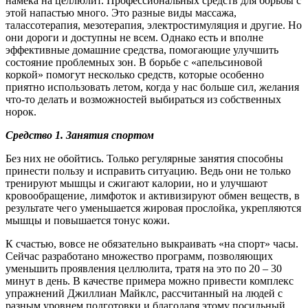
намёка на целлюлит. Профессиональных средств для борьбы с
этой напастью много. Это разные виды массажа,
талассотерапия, мезотерапия, электростимуляция и другие. Но
они дороги и доступны не всем. Однако есть и вполне
эффективные домашние средства, помогающие улучшить
состояние проблемных зон. В борьбе с «апельсиновой
коркой» помогут несколько средств, которые особенно
приятно использовать летом, когда у нас больше сил, желания
что-то делать и возможностей выбираться из собственных
норок.
Средство 1. Занятия спортом
Без них не обойтись. Только регулярные занятия способны
принести пользу и исправить ситуацию. Ведь они не только
тренируют мышцы и сжигают калории, но и улучшают
кровообращение, лимфоток и активизируют обмен веществ, в
результате чего уменьшается жировая прослойка, укрепляются
мышцы и повышается тонус кожи.
К счастью, вовсе не обязательно выкраивать «на спорт» часы.
Сейчас разработано множество программ, позволяющих
уменьшить проявления целлюлита, тратя на это по 20 – 30
минут в день. В качестве примера можно привести комплекс
упражнений Джиллиан Майклс, рассчитанный на людей с
разным уровнем подготовки и благодаря этому посильный