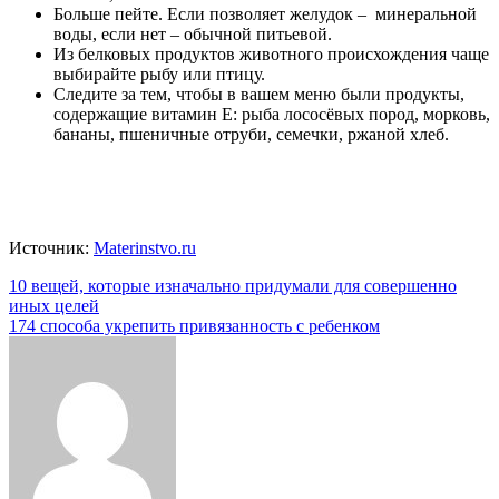
Больше пейте. Если позволяет желудок – минеральной
воды, если нет – обычной питьевой.
Из белковых продуктов животного происхождения чаще
выбирайте рыбу или птицу.
Следите за тем, чтобы в вашем меню были продукты,
содержащие витамин Е: рыба лососёвых пород, морковь,
бананы, пшеничные отруби, семечки, ржаной хлеб.
Источник:
Materinstvo.ru
Навигация
10 вещей, которые изначально придумали для совершенно
иных целей
по
174 способа укрепить привязанность с ребенком
записям