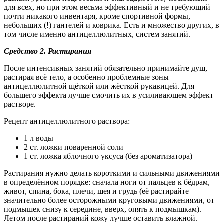
для всех, но при этом весьма эффективный и не требующий
почти никакого инвентаря, кроме спортивной формы,
небольших (!) гантелей и коврика. Есть и множество других, в
том числе именно антицеллюлитных, систем занятий.
Средство 2. Растирания
После интенсивных занятий обязательно принимайте душ,
растирая всё тело, а особенно проблемные зоны
антицеллюлитной щёткой или жёсткой рукавицей. Для
большего эффекта лучше смочить их в усиливающем эффект
растворе.
Рецепт антицеллюлитного раствора:
1 л воды
2 ст. ложки поваренной соли
1 ст. ложка яблочного уксуса (без ароматизатора)
Растирания нужно делать короткими и сильными движениями
в определённом порядке: сначала ноги от пальцев к бёдрам,
живот, спина, бока, плечи, шея и грудь (её растирайте
значительно более осторожными круговыми движениями, от
подмышек снизу к середине, вверх, опять к подмышкам).
Летом после растираний кожу лучше оставить влажной.