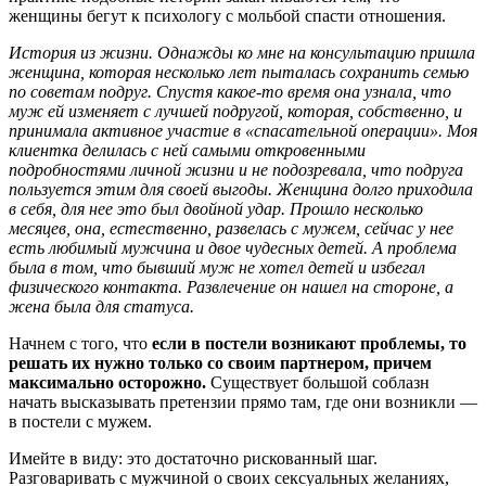
женщины бегут к психологу с мольбой спасти отношения.
История из жизни. Однажды ко мне на консультацию пришла
женщина, которая несколько лет пыталась сохранить семью
по советам подруг. Спустя какое-то время она узнала, что
муж ей изменяет с лучшей подругой, которая, собственно, и
принимала активное участие в «спасательной операции». Моя
клиентка делилась с ней самыми откровенными
подробностями личной жизни и не подозревала, что подруга
пользуется этим для своей выгоды. Женщина долго приходила
в себя, для нее это был двойной удар. Прошло несколько
месяцев, она, естественно, развелась с мужем, сейчас у нее
есть любимый мужчина и двое чудесных детей. А проблема
была в том, что бывший муж не хотел детей и избегал
физического контакта. Развлечение он нашел на стороне, а
жена была для статуса.
Начнем с того, что
если в постели возникают проблемы, то
решать их нужно только со своим партнером, причем
максимально осторожно.
Существует большой соблазн
начать высказывать претензии прямо там, где они возникли —
в постели с мужем.
Имейте в виду: это достаточно рискованный шаг.
Разговаривать с мужчиной о своих сексуальных желаниях,