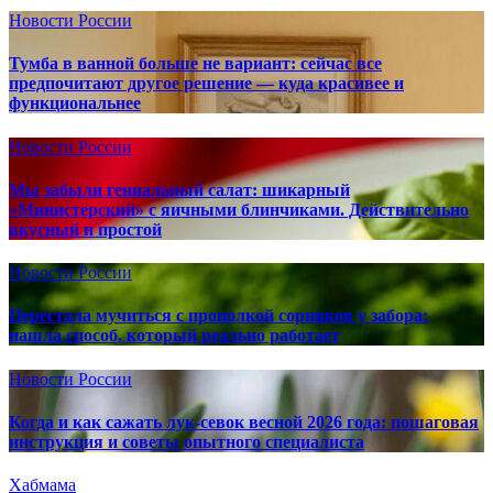
Новости России
Тумба в ванной больше не вариант: сейчас все
предпочитают другое решение — куда красивее и
функциональнее
Новости России
Мы забыли гениальный салат: шикарный
«Министерский» с яичными блинчиками. Действительно
вкусный и простой
Новости России
Перестала мучиться с прополкой сорняков у забора:
нашла способ, который реально работает
Новости России
Когда и как сажать лук-севок весной 2026 года: пошаговая
инструкция и советы опытного специалиста
Хабмама