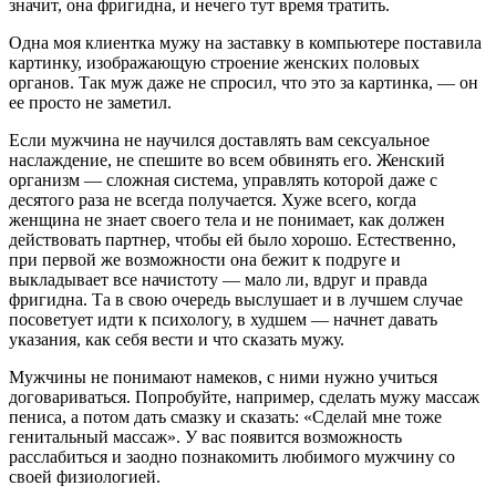
значит, она фригидна, и нечего тут время тратить.
Одна моя клиентка мужу на заставку в компьютере поставила
картинку, изображающую строение женских половых
органов. Так муж даже не спросил, что это за картинка, — он
ее просто не заметил.
Если мужчина не научился доставлять вам сексуальное
наслаждение, не спешите во всем обвинять его. Женский
организм — сложная система, управлять которой даже с
десятого раза не всегда получается. Хуже всего, когда
женщина не знает своего тела и не понимает, как должен
действовать партнер, чтобы ей было хорошо. Естественно,
при первой же возможности она бежит к подруге и
выкладывает все начистоту — мало ли, вдруг и правда
фригидна. Та в свою очередь выслушает и в лучшем случае
посоветует идти к психологу, в худшем — начнет давать
указания, как себя вести и что сказать мужу.
Мужчины не понимают намеков, с ними нужно учиться
договариваться. Попробуйте, например, сделать мужу массаж
пениса, а потом дать смазку и сказать: «Сделай мне тоже
генитальный массаж». У вас появится возможность
расслабиться и заодно познакомить любимого мужчину со
своей физиологией.