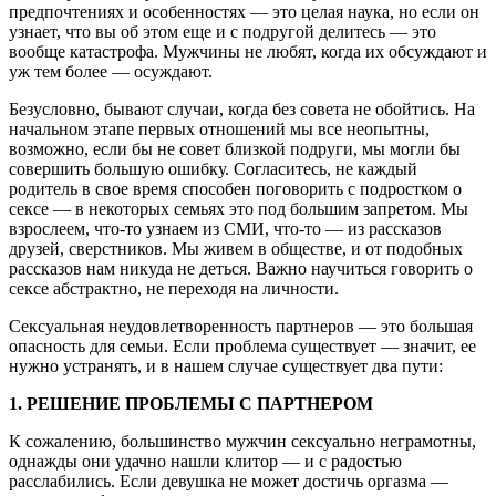
предпочтениях и особенностях — это целая наука, но если он
узнает, что вы об этом еще и с подругой делитесь — это
вообще катастрофа. Мужчины не любят, когда их обсуждают и
уж тем более — осуждают.
Безусловно, бывают случаи, когда без совета не обойтись. На
начальном этапе первых отношений мы все неопытны,
возможно, если бы не совет близкой подруги, мы могли бы
совершить большую ошибку. Согласитесь, не каждый
родитель в свое время способен поговорить с подростком о
сексе — в некоторых семьях это под большим запретом. Мы
взрослеем, что-то узнаем из СМИ, что-то — из рассказов
друзей, сверстников. Мы живем в обществе, и от подобных
рассказов нам никуда не деться. Важно научиться говорить о
сексе абстрактно, не переходя на личности.
Сексуальная неудовлетворенность партнеров — это большая
опасность для семьи. Если проблема существует — значит, ее
нужно устранять, и в нашем случае существует два пути:
1. РЕШЕНИЕ ПРОБЛЕМЫ С ПАРТНЕРОМ
К сожалению, большинство мужчин сексуально неграмотны,
однажды они удачно нашли клитор — и с радостью
расслабились. Если девушка не может достичь оргазма —