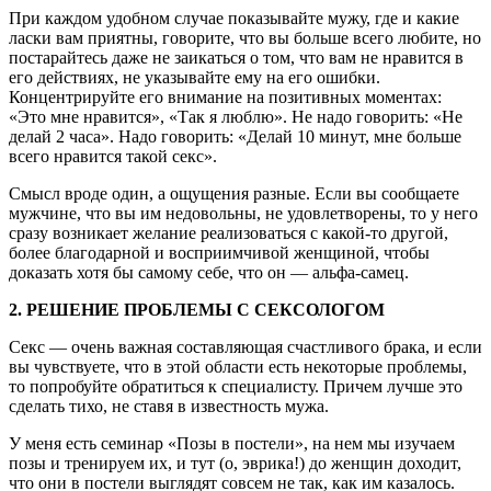
При каждом удобном случае показывайте мужу, где и какие
ласки вам приятны, говорите, что вы больше всего любите, но
постарайтесь даже не заикаться о том, что вам не нравится в
его действиях, не указывайте ему на его ошибки.
Концентрируйте его внимание на позитивных моментах:
«Это мне нравится», «Так я люблю». Не надо говорить: «Не
делай 2 часа». Надо говорить: «Делай 10 минут, мне больше
всего нравится такой секс».
Смысл вроде один, а ощущения разные. Если вы сообщаете
мужчине, что вы им недовольны, не удовлетворены, то у него
сразу возникает желание реализоваться с какой-то другой,
более благодарной и восприимчивой женщиной, чтобы
доказать хотя бы самому себе, что он — альфа-самец.
2. РЕШЕНИЕ ПРОБЛЕМЫ С СЕКСОЛОГОМ
Секс — очень важная составляющая счастливого брака, и если
вы чувствуете, что в этой области есть некоторые проблемы,
то попробуйте обратиться к специалисту. Причем лучше это
сделать тихо, не ставя в известность мужа.
У меня есть семинар «Позы в постели», на нем мы изучаем
позы и тренируем их, и тут (о, эврика!) до женщин доходит,
что они в постели выглядят совсем не так, как им казалось.