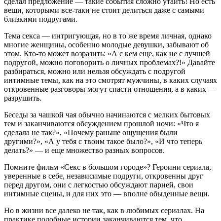
сделал предложение — такие события сложно утаить! Но есть
вещи, которыми все-таки не стоит делиться даже с самыми
близкими подругами.
Тема секса — интригующая, но в то же время личная, однако
многие женщины, особенно молодые девушки, забывают об
этом. Кто-то может возразить: «А с кем еще, как не с лучшей
подругой, можно поговорить о личных проблемах?!» Давайте
разбираться, можно или нельзя обсуждать с подругой
интимные темы, как на это смотрят мужчины, в каких случаях
откровенные разговоры могут спасти отношения, а в каких —
разрушить.
Беседы за чашкой чая обычно начинаются с мелких бытовых
тем и заканчиваются обсуждением прошлой ночи: «Что я
сделала не так?», «Почему раньше ощущения были
другими?», «А у тебя с твоим такое было?», «И что теперь
делать?» — и еще множество разных вопросов.
Помните фильм «Секс в большом городе»? Героини сериала,
уверенные в себе, независимые подруги, откровенны друг
перед другом, они с легкостью обсуждают парней, свои
интимные сцены, и для них это — вполне обыденные вещи.
Но в жизни все далеко не так, как в любимых сериалах. На
практике подобные истории заканчиваются тем, что