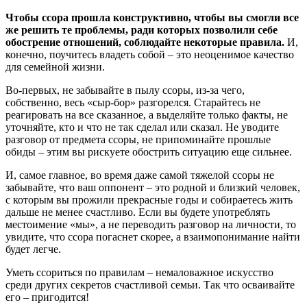
Чтобы ссора прошла конструктивно, чтобы вы смогли все
же решить те проблемы, ради которых позволили себе
обострение отношений, соблюдайте некоторые правила.
И,
конечно, поучитесь владеть собой – это неоценимое качество
для семейной жизни.
Во-первых, не забывайте в пылу ссоры, из-за чего,
собственно, весь «сыр-бор» разгорелся. Старайтесь не
реагировать на все сказанное, а выделяйте только факты, не
уточняйте, кто и что не так сделал или сказал. Не уводите
разговор от предмета ссоры, не припоминайте прошлые
обиды – этим вы рискуете обострить ситуацию еще сильнее.
И, самое главное, во время даже самой тяжелой ссоры не
забывайте, что ваш оппонент – это родной и близкий человек,
с которым вы прожили прекрасные годы и собираетесь жить
дальше не менее счастливо. Если вы будете употреблять
местоимение «мы», а не переводить разговор на личности, то
увидите, что ссора погаснет скорее, а взаимопонимание найти
будет легче.
Уметь ссориться по правилам – немаловажное искусство
среди других секретов счастливой семьи. Так что осваивайте
его – пригодится!