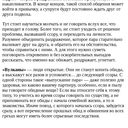
накапливается. В конце концов, такой способ общения может
войти в привычку, а супруги будут постоянно ждать друг от
друга подвоха.
Тут стоит научиться молчать и не говорить вслух все, что
приходит в голову. Более того, не стоит уходить от решение
проблемы, вызвавшей ссору, и переходить на личности.
Разумнее объединить раздражение, которое пара старательно
выливает друг на друга, и обратить его на обстоятельства,
чтобы справиться с ними. А для этого нужно суметь
поговорить откровенно и без оскорбительных выпадов
рассказать, что именно вас обижает, раздражает, угнетает.
«Вулканы»
— люди открытые. Они не станут копить обиды,
а выскажут все разом и успокоятся… до следующей ссоры. С
одной стороны такое «выпускание пара» — даже полезно для
здоровья, но каково вашему партнеру, особенно, если в пылу
вы говорите обидные вещи? Если вы относите себя к этому
типу, то учитесь во время ссоры говорить по существу, а не
припоминать все обиды с начала семейной жизни, а то и
знакомства. Иначе повод, с которого началась ссора, забудется
сразу, а вот перечисление прошлых обид и обвинения во всех
грехах могут иметь более серьезные последствия.