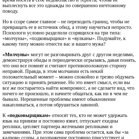
выплеснуть все это однажды по совершенно ничтожному
поводу.
Но в ссоре самое главное – не переходить границ, чтобы не
превращать ее в источник обид, а этому научиться непросто.
Психологи условно разделили ссорящихся на три типа:
«молчуны», «подковырщики» и «вулканы». Подумайте, к
какому типу можно отнести вас и вашего мужа?
«Молчуны»
могут не разговаривать друг с другом неделями,
демонстрируя обиды и периодически огрызаясь, давая понять,
что они все помнят и считают противоположную сторону
неправой. Правда, в этом молчании есть некий
положительный момент – можно спокойно и трезво обдумать
ситуацию и принять решение. Но это имеет смысл, если вы
все же постараетесь найти компромисс, а не сделаете вид, что
ничего не произошло, и начнете общаться, как ни в чем не
бывало. Нерешенные проблемы имеют обыкновение
накапливаться, а потом обрушиться лавиной.
К
«подковырщикам»
относят тех, кто не может удержать
язык на привязи и постоянно язвит, отпускает ехидны
реплики, цепляет партнера желчными репликами и
замечаниями. При этом сама проблема остается, как бы «за
кадром» ссоры, а раздражение постоянно присутствует и