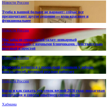
Новости России
Тумба в ванной больше не вариант: сейчас все
предпочитают другое решение — куда красивее и
функциональнее
Новости России
Мы забыли гениальный салат: шикарный
«Министерский» с яичными блинчиками. Действительно
вкусный и простой
Новости России
Перестала мучиться с прополкой сорняков у забора:
нашла способ, который реально работает
Новости России
Когда и как сажать лук-севок весной 2026 года: пошаговая
инструкция и советы опытного специалиста
Хабмама