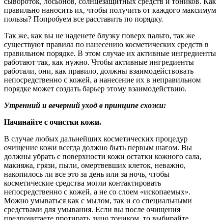
сывороток, лосьонов, солнцезащитных средств и тоников. Как
правильно наносить их, чтобы получить от каждого максимум
пользы? Попробуем все расставить по порядку.
Так же, как вы не наденете блузку поверх пальто, так же
существуют правила по нанесению косметических средств в
правильном порядке. В этом случае их активные ингредиенты
работают так, как нужно. Чтобы активные ингредиенты
работали, они, как правило, должны взаимодействовать
непосредственно с кожей, а нанесение их в неправильном
порядке может создать барьер этому взаимодействию.
Утренний и вечерний уход в принципе схожи:
Начинайте с очистки кожи.
В случае любых дальнейших косметических процедур
очищение кожи всегда должно быть первым шагом. Вы
должны убрать с поверхности кожи остатки кожного сала,
макияжа, грязи, пыли, омертвевших клеток, неважно,
накопилось ли все это за день или за ночь, чтобы
косметические средства могли контактировать
непосредственно с кожей, а не со слоем «ископаемых».
Можно умываться как с мылом, так и со специальными
средствами для умывания. Если вы после очищения
предпочитаете протирать лицо тоником, то выбирайте