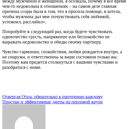
между мужчиной и женщиной, я осознала, почему я все время
чем-то недовольна в отношениях – на самом деле главная
причина ссоры была в том, что я просила помощи, я хотела,
чтобы мужчина дал мне почувствовать себя любимой,
успокоил, расслабил».
Попробуйте в следующий раз, когда будете чувствовать
одиночество грусть, напряжение или беспокойство не
выражать недовольство и обиды своему партнеру.
Чувство гармонии, спокойствия, любви рождается внутри, а
не снаружи, и ответственны за ваши состояния только вы.
Поэтому вам придется столкнуться с вашими чувствами и
разобраться с ними.
Навигация
Отвергая Отца: обязательно к прочтению каждому
Простые и эффективные диеты на перловой крупе
по
записям