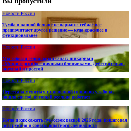
Вы пропустили
Новости России
Тумба в ванной больше не вариант: сейчас все
предпочитают другое решение — куда красивее и
функциональнее
Новости России
Мы забыли гениальный салат: шикарный
«Министерский» с яичными блинчиками. Действительно
вкусный и простой
Новости России
Перестала мучиться с прополкой сорняков у забора:
нашла способ, который реально работает
Новости России
Когда и как сажать лук-севок весной 2026 года: пошаговая
инструкция и советы опытного специалиста