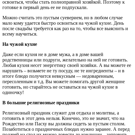
освоиться, чтобы стать полноправной хозяйкой. Поэтому к
готовке в первый день ее не подпускали.
Можно считать это пустым суеверием, но в любом случае
мало кому удается быстро освоиться на чужой кухне. День
после свадьбы требуется как раз на то, чтобы все выяснить и
всему научиться.
На чужой кухне
Даже если кухня не в доме мужа, а в доме вашей
родственницы или подруги, желательно на ней не готовить.
Любая кухня несет энергетику своей хозяйки. А вы можете ее
нарушить – возьмете не ту посуду, не те ингредиенты – и в
итоге блюдо получится невкусным — недоваренным,
пересоленным и т.д. Вы можете помогать другой женщине
готовить, но старайтесь не оставаться на чужой кухне в
одиночку!
В большие религиозные праздники
Религиозный праздник служит для отдыха и молитвы, а
готовить в этот день нельзя. Конечно, это не значит, что на
Рождество или Пасху вы должны сидеть за пустым столом.
Позаботиться о праздничных блюдах нужно заранее. А перед
подачей на стол их можно довести до кондиции – заправить,