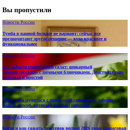
Вы пропустили
Новости России
Тумба в ванной больше не вариант: сейчас все
предпочитают другое решение — куда красивее и
функциональнее
Новости России
Мы забыли гениальный салат: шикарный
«Министерский» с яичными блинчиками. Действительно
вкусный и простой
Новости России
Перестала мучиться с прополкой сорняков у забора:
нашла способ, который реально работает
Новости России
Когда и как сажать лук-севок весной 2026 года: пошаговая