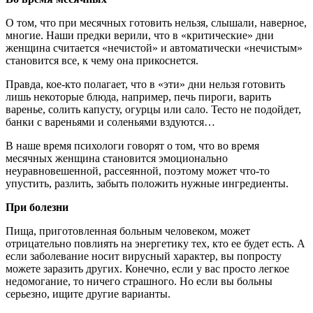
О том, что при месячных готовить нельзя, слышали, наверное,
многие. Наши предки верили, что в «критические» дни
женщина считается «нечистой» и автоматически «нечистым»
становится все, к чему она прикоснется.
Правда, кое-кто полагает, что в «эти» дни нельзя готовить
лишь некоторые блюда, например, печь пироги, варить
варенье, солить капусту, огурцы или сало. Тесто не подойдет,
банки с вареньями и соленьями вздуются…
В наше время психологи говорят о том, что во время
месячных женщина становится эмоционально
неуравновешенной, рассеянной, поэтому может что-то
упустить, разлить, забыть положить нужные ингредиенты.
При болезни
Пища, приготовленная больным человеком, может
отрицательно повлиять на энергетику тех, кто ее будет есть. А
если заболевание носит вирусный характер, вы попросту
можете заразить других. Конечно, если у вас просто легкое
недомогание, то ничего страшного. Но если вы больны
серьезно, ищите другие варианты.