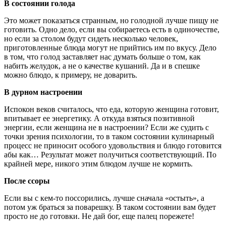
В состоянии голода
Это может показаться странным, но голодной лучше пищу не
готовить. Одно дело, если вы собираетесь есть в одиночестве,
но если за столом будут сидеть несколько человек,
приготовленные блюда могут не прийтись им по вкусу. Дело
в том, что голод заставляет нас думать больше о том, как
набить желудок, а не о качестве кушаний. Да и в спешке
можно блюдо, к примеру, не доварить.
В дурном настроении
Испокон веков считалось, что еда, которую женщина готовит,
впитывает ее энергетику. А откуда взяться позитивной
энергии, если женщина не в настроении? Если же судить с
точки зрения психологии, то в таком состоянии кулинарный
процесс не приносит особого удовольствия и блюдо готовится
абы как… Результат может получиться соответствующий. По
крайней мере, никого этим блюдом лучше не кормить.
После ссоры
Если вы с кем-то поссорились, лучше сначала «остыть», а
потом уж браться за поварешку. В таком состоянии вам будет
просто не до готовки. Не дай бог, еще палец порежете!