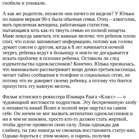
гнобили и унижали.
А как же родители, неужели они ничего не видели? У Юльки
по нашим меркам 90-х была обычная семья. Отец – алкоголик,
мать приличная женщина, работающая статистом,
пытающаяся хоть как-то тянуть семью из полной нищеты.
Маме некогда замечать эти важные мелочи: что ребенок плохо
спит, что плохо запоминает информацию, потому как голова
думает совсем о другом, когда в 8 лет начинается ночной
энурез, ребенка ведут в больницу и никто не догадывается
искать проблему в психике ребенка. Оставили ли след
издевательства одноклассников? Конечно. Юлька призналась,
что маниакально рассматривает вещи дочки-третьеклассницы,
читает тайно сообщения в телефоне и социальных сетях, не
потому что не доверяет своему ребенку, а потому что боится
пропустить эту важную мелочь.
Фильм эстонского режиссера Ильмара Раага «Класс» — о
чудовищной жестокости подростков. Эту беспричинную злобу
и ненависть юный Йозеп в полной мере ощутил на самом
себе. Он ничем не мог вызвать антипатию одноклассников и
ни в чем не виновен, просто кто-то должен стать жертвой,
чтобы другие проявили свою силу. Лишь однажды дав
слабину, ты уже никогда не сможешь восстановить статус-кво.
Однако бороться с этим можно, и парень, получив