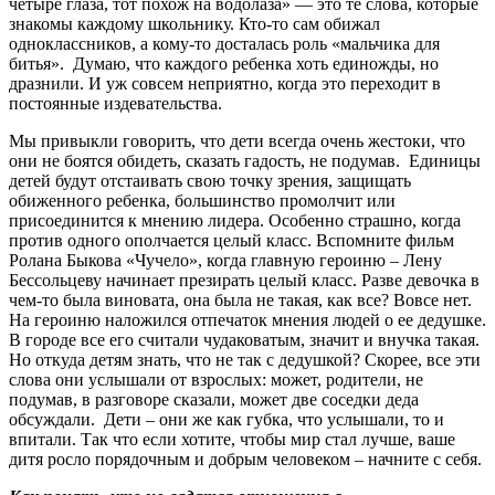
четыре глаза, тот похож на водолаза» — это те слова, которые
знакомы каждому школьнику. Кто-то сам обижал
одноклассников, а кому-то досталась роль «мальчика для
битья». Думаю, что каждого ребенка хоть единожды, но
дразнили. И уж совсем неприятно, когда это переходит в
постоянные издевательства.
Мы привыкли говорить, что дети всегда очень жестоки, что
они не боятся обидеть, сказать гадость, не подумав. Единицы
детей будут отстаивать свою точку зрения, защищать
обиженного ребенка, большинство промолчит или
присоединится к мнению лидера. Особенно страшно, когда
против одного ополчается целый класс. Вспомните фильм
Ролана Быкова «Чучело», когда главную героиню – Лену
Бессольцеву начинает презирать целый класс. Разве девочка в
чем-то была виновата, она была не такая, как все? Вовсе нет.
На героиню наложился отпечаток мнения людей о ее дедушке.
В городе все его считали чудаковатым, значит и внучка такая.
Но откуда детям знать, что не так с дедушкой? Скорее, все эти
слова они услышали от взрослых: может, родители, не
подумав, в разговоре сказали, может две соседки деда
обсуждали. Дети – они же как губка, что услышали, то и
впитали. Так что если хотите, чтобы мир стал лучше, ваше
дитя росло порядочным и добрым человеком – начните с себя.