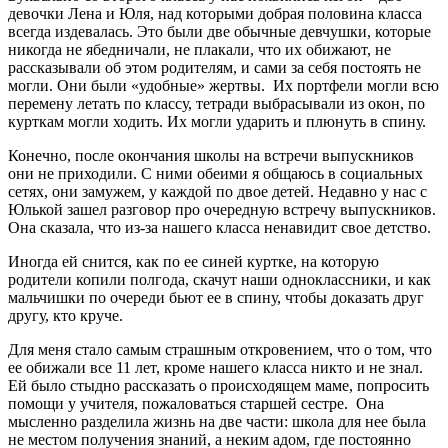
девочки Лена и Юля, над которыми добрая половина класса
всегда издевалась. Это были две обычные девчушки, которые
никогда не ябедничали, не плакали, что их обижают, не
рассказывали об этом родителям, и сами за себя постоять не
могли. Они были «удобные» жертвы. Их портфели могли всю
перемену летать по классу, тетради выбрасывали из окон, по
курткам могли ходить. Их могли ударить и плюнуть в спину.
Конечно, после окончания школы на встречи выпускников
они не приходили. С ними обеими я общаюсь в социальных
сетях, они замужем, у каждой по двое детей. Недавно у нас с
Юлькой зашел разговор про очередную встречу выпускников.
Она сказала, что из-за нашего класса ненавидит свое детство.
Иногда ей снится, как по ее синей куртке, на которую
родители копили полгода, скачут наши одноклассники, и как
мальчишки по очереди бьют ее в спину, чтобы доказать друг
другу, кто круче.
Для меня стало самым страшным откровением, что о том, что
ее обижали все 11 лет, кроме нашего класса никто и не знал.
Ей было стыдно рассказать о происходящем маме, попросить
помощи у учителя, пожаловаться старшей сестре. Она
мысленно разделила жизнь на две части: школа для нее была
не местом получения знаний, а неким адом, где постоянно