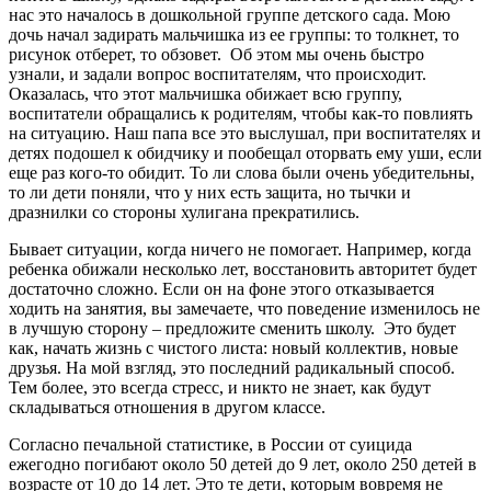
нас это началось в дошкольной группе детского сада. Мою
дочь начал задирать мальчишка из ее группы: то толкнет, то
рисунок отберет, то обзовет. Об этом мы очень быстро
узнали, и задали вопрос воспитателям, что происходит.
Оказалась, что этот мальчишка обижает всю группу,
воспитатели обращались к родителям, чтобы как-то повлиять
на ситуацию. Наш папа все это выслушал, при воспитателях и
детях подошел к обидчику и пообещал оторвать ему уши, если
еще раз кого-то обидит. То ли слова были очень убедительны,
то ли дети поняли, что у них есть защита, но тычки и
дразнилки со стороны хулигана прекратились.
Бывает ситуации, когда ничего не помогает. Например, когда
ребенка обижали несколько лет, восстановить авторитет будет
достаточно сложно. Если он на фоне этого отказывается
ходить на занятия, вы замечаете, что поведение изменилось не
в лучшую сторону – предложите сменить школу. Это будет
как, начать жизнь с чистого листа: новый коллектив, новые
друзья. На мой взгляд, это последний радикальный способ.
Тем более, это всегда стресс, и никто не знает, как будут
складываться отношения в другом классе.
Согласно печальной статистике, в России от суицида
ежегодно погибают около 50 детей до 9 лет, около 250 детей в
возрасте от 10 до 14 лет. Это те дети, которым вовремя не