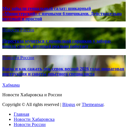
Мы забыли гениальный салат: шикарный
«Министерский» с яичными блинчиками. Действительно
вкусный и простой
Новости России
Перестала мучиться с прополкой сорняков у забора:
нашла способ, который реально работает
Новости России
Когда и как сажать лук-севок весной 2026 года: пошаговая
инструкция и советы опытного специалиста
Хабмама
Новости Хабаровска и России
Copyright © All rights reserved
|
Blogus
от
Themeansar
.
Главная
Новости Хабаровска
Новости России