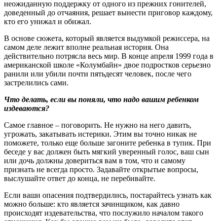
неожиданную поддержку от одного из прежних гонителей,
доведенный до отчаяния, решает вынести приговор каждому,
кто его унижал и обижал.
В основе сюжета, который является выдумкой режиссера, на
самом деле лежит вполне реальная история. Она
действительно потрясла весь мир. В конце апреля 1999 года в
американской школе «Колумбайн» двое подростков серьезно
ранили или убили почти пятьдесят человек, после чего
застрелились сами.
Что делать, если вы поняли, что надо вашим ребенком
издеваются?
Самое главное – поговорить. Не нужно на него давить,
угрожать, закатывать истерики. Этим вы точно никак не
поможете, только еще больше загоните ребенка в тупик. При
беседе у вас должен быть мягкий уверенный голос, ваш сын
или дочь должны довериться вам в том, что и самому
признать не всегда просто. Задавайте открытые вопросы,
выслушайте ответ до конца, не перебивайте.
Если ваши опасения подтвердились, постарайтесь узнать как
можно больше: кто является зачинщиком, как давно
происходят издевательства, что послужило началом такого