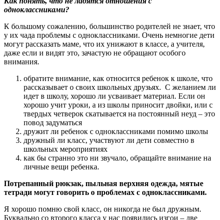
Как понять, что не ладятся отношения с
одноклассниками?
К большому сожалению, большинство родителей не знает, что
у их чада проблемы с одноклассниками. Очень немногие дети
могут рассказать маме, что их унижают в классе, а учителя,
даже если и видят это, зачастую не обращают особого
внимания.
обратите внимание, как относится ребенок к школе, что
рассказывает о своих школьных друзьях. С желанием ли
идет в школу, хорошо ли усваивает материал. Если он
хорошо учит уроки, а из школы приносит двойки, или с
твердых четверок скатывается на постоянный неуд – это
повод задуматься
дружит ли ребенок с одноклассниками помимо школы
дружный ли класс, участвуют ли дети совместно в
школьных мероприятиях
как бы странно это ни звучало, обращайте внимание на
личные вещи ребенка.
Потрепанный рюкзак, пыльная верхняя одежда, мятые
тетради могут говорить о проблемах с одноклассниками.
Я хорошо помню свой класс, он никогда не был дружным.
Буквально со второго класса у нас появились изгои – две