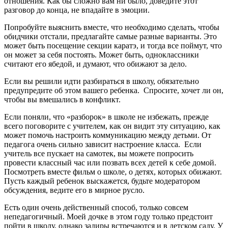
отношения. Как бы сложно вам ни было, доведите этот
разговор до конца, не впадайте в эмоции.
Попробуйте выяснить вместе, что необходимо сделать, чтобы
обидчики отстали, предлагайте самые разные варианты. Это
может быть посещение секции каратэ, и тогда все поймут, что
он может за себя постоять. Может быть, одноклассники
считают его ябедой, и думают, что обижают за дело.
Если вы решили идти разбираться в школу, обязательно
предупредите об этом вашего ребенка. Спросите, хочет ли он,
чтобы вы вмешались в конфликт.
Если поняли, что «разборок» в школе не избежать, прежде
всего поговорите с учителем, как он видит эту ситуацию, как
может помочь настроить коммуникацию между детьми. От
педагога очень сильно зависит настроение класса. Если
учитель все пускает на самотек, вы можете попросить
провести классный час или позвать всех детей к себе домой.
Посмотреть вместе фильм о школе, о детях, которых обижают.
Пусть каждый ребенок выскажется, будьте модератором
обсуждения, ведите его в мирное русло.
Есть один очень действенный способ, только совсем
непедагогичный. Моей дочке в этом году только предстоит
пойти в школу, однако задиры встречаются и в детском саду. У