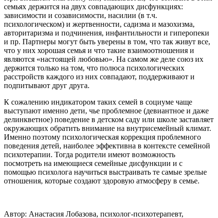
семьях держится на двух совпадающих дисфункциях:
зависимости и созависимости, насилии (в т.ч.
психологическом) и жертвенности, садизма и мазохизма,
авторитаризма и подчинения, инфантильности и гиперопеки
и пр. Партнеры могут быть уверены в том, что так живут все,
что у них хорошая семья и что такие взаимоотношения и
являются «настоящей любовью». На самом же деле союз их
держится только на том, что полюса психологических
расстройств каждого из них совпадают, поддерживают и
подпитывают друг друга.
К сожалению индикатором таких семей в социуме чаще
выступают именно дети, чье проблемное (девиантное и даже
делинкветное) поведение в детском саду или школе заставляет
окружающих обратить внимание на внутрисемейный климат.
Именно поэтому психологическая коррекция проблемного
поведения детей, наиболее эффективна в контексте семейной
психотерапии. Тогда родители имеют возможность
посмотреть на имеющиеся семейные дисфункции и с
помощью психолога научиться выстраивать те самые зрелые
отношения, которые создают здоровую атмосферу в семье.
Автор: Анастасия Лобазова, психолог-психотерапевт,