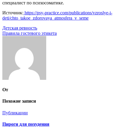
специалист по психосоматике.
Источник:
https://psy-practice.com/publications/vzroslye-i-
deti/chto_takoe_zdorovaya_atmosfera_v_seme
Навигация
Детская ревность
Правила гостевого этикета
по
записям
От
Похожие записи
Публикации
Пироги для похудения