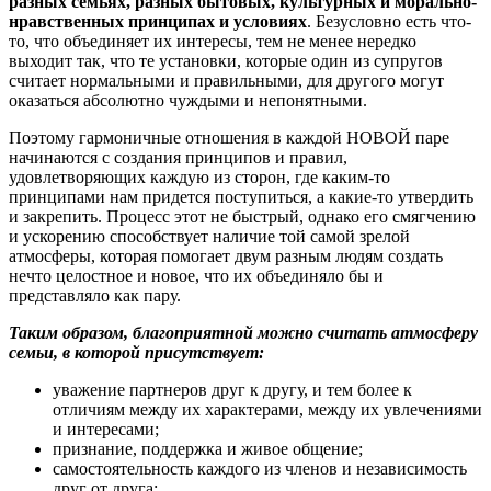
разных семьях, разных бытовых, культурных и морально-
нравственных принципах и условиях
. Безусловно есть что-
то, что объединяет их интересы, тем не менее нередко
выходит так, что те установки, которые один из супругов
считает нормальными и правильными, для другого могут
оказаться абсолютно чуждыми и непонятными.
Поэтому гармоничные отношения в каждой НОВОЙ паре
начинаются с создания принципов и правил,
удовлетворяющих каждую из сторон, где каким-то
принципами нам придется поступиться, а какие-то утвердить
и закрепить. Процесс этот не быстрый, однако его смягчению
и ускорению способствует наличие той самой зрелой
атмосферы, которая помогает двум разным людям создать
нечто целостное и новое, что их объединяло бы и
представляло как пару.
Таким образом, благоприятной можно считать атмосферу
семьи, в которой присутствует:
уважение партнеров друг к другу, и тем более к
отличиям между их характерами, между их увлечениями
и интересами;
признание, поддержка и живое общение;
самостоятельность каждого из членов и независимость
друг от друга;