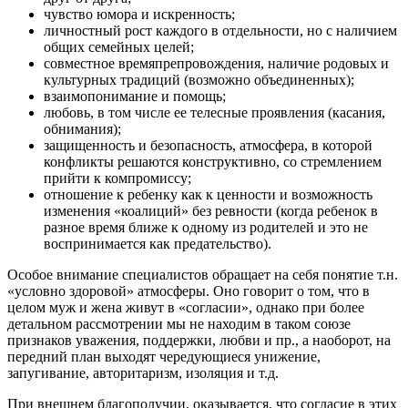
чувство юмора и искренность;
личностный рост каждого в отдельности, но с наличием
общих семейных целей;
совместное времяпрепровождения, наличие родовых и
культурных традиций (возможно объединенных);
взаимопонимание и помощь;
любовь, в том числе ее телесные проявления (касания,
обнимания);
защищенность и безопасность, атмосфера, в которой
конфликты решаются конструктивно, со стремлением
прийти к компромиссу;
отношение к ребенку как к ценности и возможность
изменения «коалиций» без ревности (когда ребенок в
разное время ближе к одному из родителей и это не
воспринимается как предательство).
Особое внимание специалистов обращает на себя понятие т.н.
«условно здоровой» атмосферы. Оно говорит о том, что в
целом муж и жена живут в «согласии», однако при более
детальном рассмотрении мы не находим в таком союзе
признаков уважения, поддержки, любви и пр., а наоборот, на
передний план выходят чередующиеся унижение,
запугивание, авторитаризм, изоляция и т.д.
При внешнем благополучии, оказывается, что согласие в этих