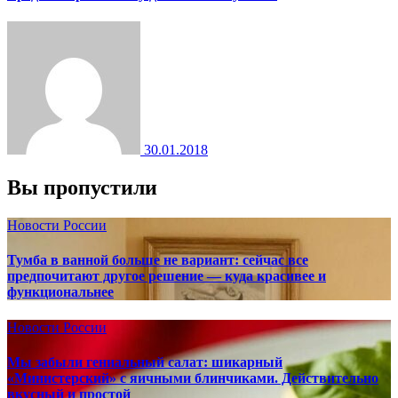
30.01.2018
Вы пропустили
Новости России
Тумба в ванной больше не вариант: сейчас все
предпочитают другое решение — куда красивее и
функциональнее
Новости России
Мы забыли гениальный салат: шикарный
«Министерский» с яичными блинчиками. Действительно
вкусный и простой