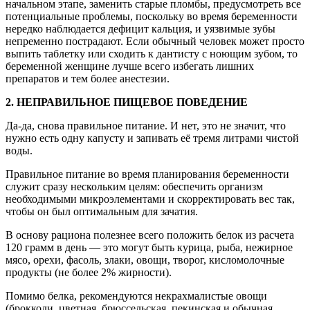
начальном этапе, заменить старые пломбы, предусмотреть все
потенциальные проблемы, поскольку во время беременности
нередко наблюдается дефицит кальция, и уязвимые зубы
непременно пострадают. Если обычный человек может просто
выпить таблетку или сходить к дантисту с ноющим зубом, то
беременной женщине лучше всего избегать лишних
препаратов и тем более анестезии.
2. НЕПРАВИЛЬНОЕ ПИЩЕВОЕ ПОВЕДЕНИЕ
Да-да, снова правильное питание. И нет, это не значит, что
нужно есть одну капусту и запивать её тремя литрами чистой
воды.
Правильное питание во время планирования беременности
служит сразу нескольким целям: обеспечить организм
необходимыми микроэлементами и скорректировать вес так,
чтобы он был оптимальным для зачатия.
В основу рациона полезнее всего положить белок из расчета
120 грамм в день — это могут быть курица, рыба, нежирное
мясо, орехи, фасоль, злаки, овощи, творог, кисломолочные
продукты (не более 2% жирности).
Помимо белка, рекомендуются некрахмалистые овощи
(брокколи, цветная, брюссельская, пекинская и обычная