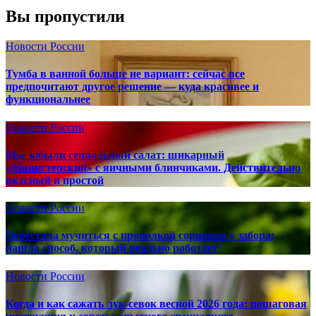
Вы пропустили
Новости России
Тумба в ванной больше не вариант: сейчас все
предпочитают другое решение — куда красивее и
функциональнее
Новости России
Мы забыли гениальный салат: шикарный
«Министерский» с яичными блинчиками. Действительно
вкусный и простой
Новости России
Перестала мучиться с прополкой сорняков у забора:
нашла способ, который реально работает
Новости России
Когда и как сажать лук-севок весной 2026 года: пошаговая