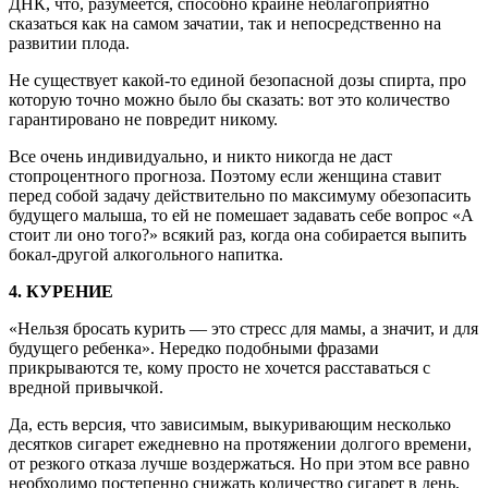
ДНК, что, разумеется, способно крайне неблагоприятно
сказаться как на самом зачатии, так и непосредственно на
развитии плода.
Не существует какой-то единой безопасной дозы спирта, про
которую точно можно было бы сказать: вот это количество
гарантировано не повредит никому.
Все очень индивидуально, и никто никогда не даст
стопроцентного прогноза. Поэтому если женщина ставит
перед собой задачу действительно по максимуму обезопасить
будущего малыша, то ей не помешает задавать себе вопрос «А
стоит ли оно того?» всякий раз, когда она собирается выпить
бокал-другой алкогольного напитка.
4. КУРЕНИЕ
«Нельзя бросать курить — это стресс для мамы, а значит, и для
будущего ребенка». Нередко подобными фразами
прикрываются те, кому просто не хочется расставаться с
вредной привычкой.
Да, есть версия, что зависимым, выкуривающим несколько
десятков сигарет ежедневно на протяжении долгого времени,
от резкого отказа лучше воздержаться. Но при этом все равно
необходимо постепенно снижать количество сигарет в день,