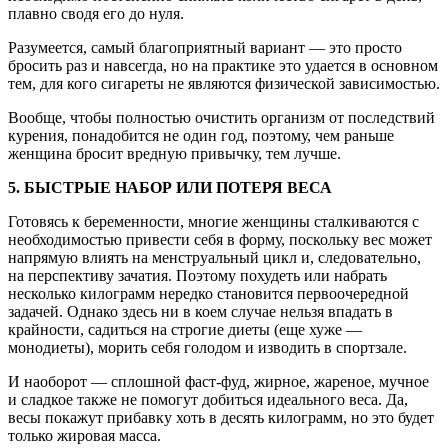
плавно сводя его до нуля.
Разумеется, самый благоприятный вариант — это просто
бросить раз и навсегда, но на практике это удается в основном
тем, для кого сигареты не являются физической зависимостью.
Вообще, чтобы полностью очистить организм от последствий
курения, понадобится не один год, поэтому, чем раньше
женщина бросит вредную привычку, тем лучше.
5. БЫСТРЫЕ НАБОР ИЛИ ПОТЕРЯ ВЕСА
Готовясь к беременности, многие женщины сталкиваются с
необходимостью привести себя в форму, поскольку вес может
напрямую влиять на менструальный цикл и, следовательно,
на перспективу зачатия. Поэтому похудеть или набрать
несколько килограмм нередко становится первоочередной
задачей. Однако здесь ни в коем случае нельзя впадать в
крайности, садиться на строгие диеты (еще хуже —
монодиеты), морить себя голодом и изводить в спортзале.
И наоборот — сплошной фаст-фуд, жирное, жареное, мучное
и сладкое также не помогут добиться идеального веса. Да,
весы покажут прибавку хоть в десять килограмм, но это будет
только жировая масса.