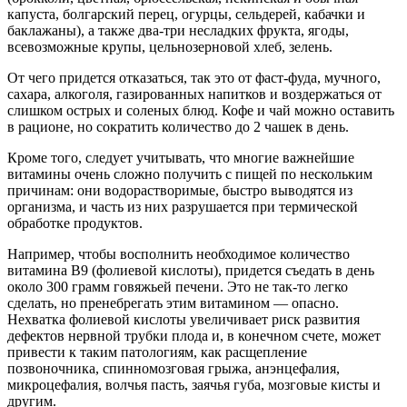
капуста, болгарский перец, огурцы, сельдерей, кабачки и
баклажаны), а также два-три несладких фрукта, ягоды,
всевозможные крупы, цельнозерновой хлеб, зелень.
От чего придется отказаться, так это от фаст-фуда, мучного,
сахара, алкоголя, газированных напитков и воздержаться от
слишком острых и соленых блюд. Кофе и чай можно оставить
в рационе, но сократить количество до 2 чашек в день.
Кроме того, следует учитывать, что многие важнейшие
витамины очень сложно получить с пищей по нескольким
причинам: они водорастворимые, быстро выводятся из
организма, и часть из них разрушается при термической
обработке продуктов.
Например, чтобы восполнить необходимое количество
витамина В9 (фолиевой кислоты), придется съедать в день
около 300 грамм говяжьей печени. Это не так-то легко
сделать, но пренебрегать этим витамином — опасно.
Нехватка фолиевой кислоты увеличивает риск развития
дефектов нервной трубки плода и, в конечном счете, может
привести к таким патологиям, как расщепление
позвоночника, спинномозговая грыжа, анэнцефалия,
микроцефалия, волчья пасть, заячья губа, мозговые кисты и
другим.