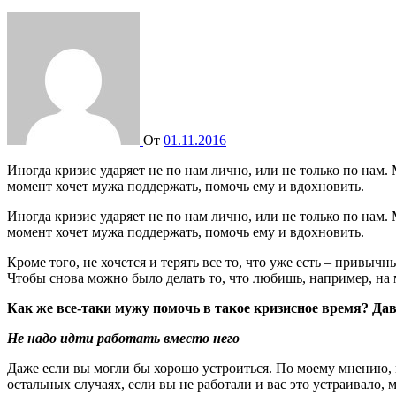
От
01.11.2016
Иногда кризис ударяет не по нам лично, или не только по нам. Многие девочки писали о том, что сократили их мужей на работе, развалился бизнес и так далее. И каждая любящая жена в этот
момент хочет мужа поддержать, помочь ему и вдохновить.
Иногда кризис ударяет не по нам лично, или не только по нам.
момент хочет мужа поддержать, помочь ему и вдохновить.
Кроме того, не хочется и терять все то, что уже есть – привыч
Чтобы снова можно было делать то, что любишь, например, на 
Как же все-таки мужу помочь в такое кризисное время? Дава
Не надо идти работать вместо него
Даже если вы могли бы хорошо устроиться. По моему мнению, 
остальных случаях, если вы не работали и вас это устраивало,