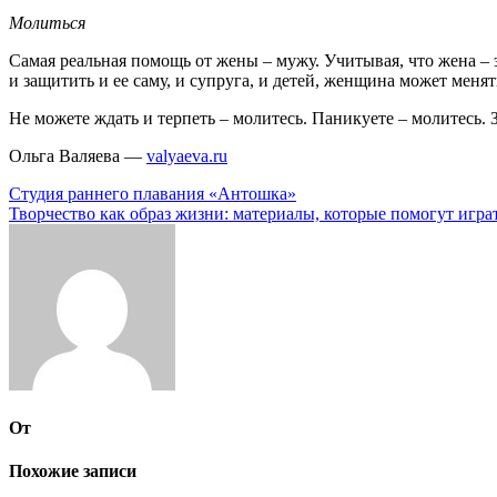
Молиться
Самая реальная помощь от жены – мужу. Учитывая, что жена – э
и защитить и ее саму, и супруга, и детей, женщина может меня
Не можете ждать и терпеть – молитесь. Паникуете – молитесь. 
Ольга Валяева —
valyaeva.ru
Навигация
Студия раннего плавания «Антошка»
Творчество как образ жизни: материалы, которые помогут игра
по
записям
От
Похожие записи