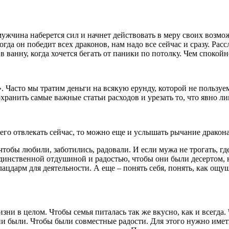
мужчина наберется сил и начнет действовать в меру своих возмо
гда он победит всех драконов, нам надо все сейчас и сразу. Расс
ь в ванну, когда хочется бегать от паники по потолку. Чем спокой
. Часто мы тратим деньги на всякую ерунду, которой не пользуе
охранить самые важные статьи расходов и урезать то, что явно 
его отвлекать сейчас, то можно еще и услышать рычание дракона.
тобы любили, заботились, радовали. И если мужа не трогать, где 
инственной отдушиной и радостью, чтобы они были десертом, 
дарм для деятельности. А еще – понять себя, понять, как ощущат
ни в целом. Чтобы семья питалась так же вкусно, как и всегда.
они были. Чтобы были совместные радости. Для этого нужно им