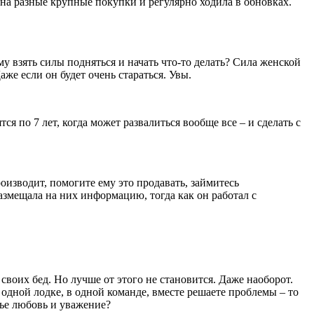
а на разные крупные покупки и регулярно ходила в обновках.
ему взять силы подняться и начать что-то делать? Сила женской
же если он будет очень стараться. Увы.
 по 7 лет, когда может развалиться вообще все – и сделать с
производит, помогите ему это продавать, займитесь
размещала на них информацию, тогда как он работал с
воих бед. Но лучше от этого не становится. Даже наоборот.
одной лодке, в одной команде, вместе решаете проблемы – то
мье любовь и уважение?