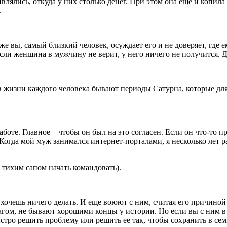
ивлялись, откуда у них столько денег. При этом она еще и копил
.
аже вы, самый близкий человек, осуждает его и не доверяет, где 
ли женщина в мужчину не верит, у него ничего не получится. Да
 жизни каждого человека бывают периоды Сатурна, которые длятся
работе. Главное – чтобы он был на это согласен. Если он что-то 
. Когда мой муж занимался интернет-порталами, я несколько лет 
и тихим сапом начать командовать).
очешь ничего делать. И еще воюют с ним, считая его причиной с
гом, не бывают хорошими концы у истории. Но если вы с ним в 
ыстро решить проблему или решить ее так, чтобы сохранить в се