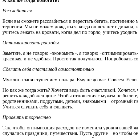
А как же тогда помогать?
Расслабиться
Если вы сможете расслабиться и перестать бегать, постепенно 
терпения. Мы не можем дождаться, когда он встанет с дивана, ко
учитесь лежать на кровати, когда дел по горло, учитесь уходит
Оптимизировать расходы
Заметьте, я не говорю «экономить», я говорю «оптимизировать»
красивая, и не удобная. Просто так получилось. Попробовать с
Сделать себя счастливой самостоятельно
Мужчина занят тушением пожара. Ему не до вас. Совсем. Если 
Но как же тогда жить? Хочется ведь быть счастливой. Хочется, ч
решить каждой женщине. Чтобы отношения с мужем не были ед
родственниками, подругами, детьми, знакомыми – огромный плац
Учиться слушать себя и слышать.
Проявить творчество
Так, чтобы оптимизация расходов не изменила уровня вашей жиз
случались праздники, путешествия. Пусть другие – но чтобы 