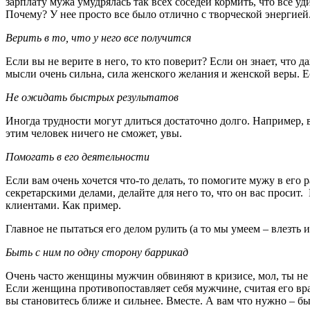
зарплату мужа умудрялась так всех соседей кормить, что все уд
Почему? У нее просто все было отлично с творческой энергией
Верить в то, что у него все получится
Если вы не верите в него, то кто поверит? Если он знает, что д
мысли очень сильна, сила женского желания и женской веры. Ес
Не ожидать быстрых результатов
Иногда трудности могут длиться достаточно долго. Например, в
этим человек ничего не сможет, увы.
Помогать в его деятельности
Если вам очень хочется что-то делать, то помогите мужу в его 
секретарскими делами, делайте для него то, что он вас просит
клиентами. Как пример.
Главное не пытаться его делом рулить (а то мы умеем – влезть 
Быть с ним по одну сторону баррикад
Очень часто женщины мужчин обвиняют в кризисе, мол, ты не х
Если женщина противопоставляет себя мужчине, считая его вра
вы становитесь ближе и сильнее. Вместе. А вам что нужно – б