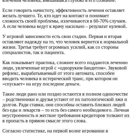
влечения человека, вмешиваясь глубоко в его сознание.
Если говорить начистоту, эффективность лечения оставляет
желать лучшего. Те, кто идет на контакт и понимает
сложность своей проблемы, излечиваются в 60-70% случаев.
А если человека ведут к врачу насильно – результат нулевой.
У игровой зависимости есть свои стадии. Первая и вторая
оставляют надежду на то, что человек вернется к нормальной
жизни. Третья требует огромных усилий, как со стороны
специалистов, так и пациента.
Как показывает практика, сложнее всего поддаются лечению
люди, увлеченные игрой с «одноруким бандитом». Звуковой
рефлекс, вырабатываемый от этого автомата, способен
вводить человека в истерический транс, при котором он
«спускает» на игру последние деньги.
Такие люди рано или поздно остаются в полном одиночестве
– родственники и друзья устают от их патологической лжи и
долгов. Ради ставки, они способны оставить близких людей
без еды и лекарств – то есть без самого необходимого. Личная
неустроенность и жесткие требования кредиторов толкают их
в пропасть в прямом смысле этого слова.
Согласно статистике, на первой волне игромании в