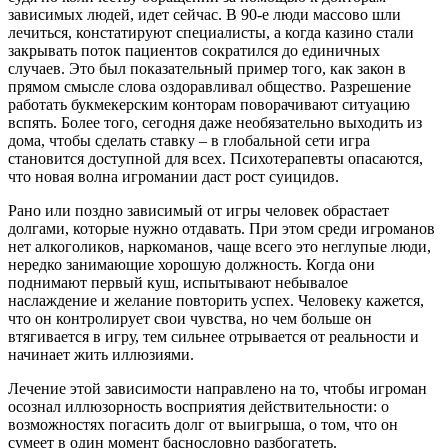
зависимых людей, идет сейчас. В 90-е люди массово шли
лечиться, констатируют специалисты, а когда казино стали
закрывать поток пациентов сократился до единичных
случаев. Это был показательный пример того, как закон в
прямом смысле слова оздоравливал общество. Разрешение
работать букмекерским конторам поворачивают ситуацию
вспять. Более того, сегодня даже необязательно выходить из
дома, чтобы сделать ставку – в глобальной сети игра
становится доступной для всех. Психотерапевты опасаются,
что новая волна игромании даст рост суицидов.
Рано или поздно зависимый от игры человек обрастает
долгами, которые нужно отдавать. При этом среди игроманов
нет алкоголиков, наркоманов, чаще всего это неглупые люди,
нередко занимающие хорошую должность. Когда они
поднимают первый куш, испытывают небывалое
наслаждение и желание повторить успех. Человеку кажется,
что он контролирует свои чувства, но чем больше он
втягивается в игру, тем сильнее отрывается от реальности и
начинает жить иллюзиями.
Лечение этой зависимости направлено на то, чтобы игроман
осознал иллюзорность восприятия действительности: о
возможностях погасить долг от выигрыша, о том, что он
сумеет в один момент баснословно разбогатеть.