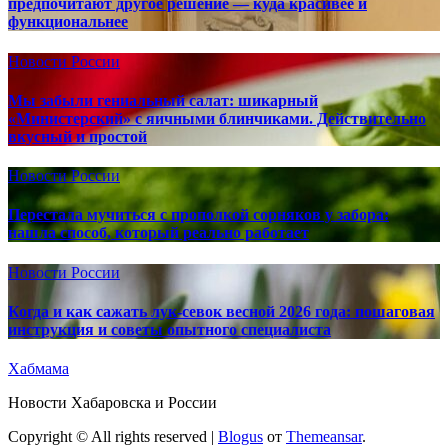
предпочитают другое решение — куда красивее и
функциональнее
Новости России
Мы забыли гениальный салат: шикарный
«Министерский» с яичными блинчиками. Действительно
вкусный и простой
Новости России
Перестала мучиться с прополкой сорняков у забора:
нашла способ, который реально работает
Новости России
Когда и как сажать лук-севок весной 2026 года: пошаговая
инструкция и советы опытного специалиста
Хабмама
Новости Хабаровска и России
Copyright © All rights reserved
|
Blogus
от
Themeansar
.