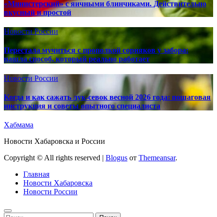
«Министерский» с яичными блинчиками. Действительно
вкусный и простой
Новости России
Перестала мучиться с прополкой сорняков у забора:
нашла способ, который реально работает
Новости России
Когда и как сажать лук-севок весной 2026 года: пошаговая
инструкция и советы опытного специалиста
Хабмама
Новости Хабаровска и России
Copyright © All rights reserved
|
Blogus
от
Themeansar
.
Главная
Новости Хабаровска
Новости России
Найти: