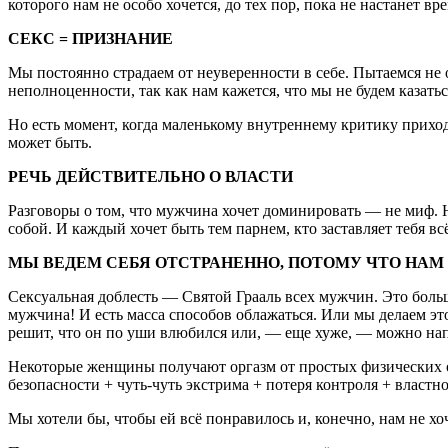
которого нам не особо хочется, до тех пор, пока не настанет вр
СЕКС = ПРИЗНАНИЕ
Мы постоянно страдаем от неуверенности в себе. Пытаемся не
неполноценности, так как нам кажется, что мы не будем казат
Но есть момент, когда маленькому внутреннему критику приход
может быть.
РЕЧЬ ДЕЙСТВИТЕЛЬНО О ВЛАСТИ
Разговоры о том, что мужчина хочет доминировать — не миф. Н
собой. И каждый хочет быть тем парнем, кто заставляет тебя в
МЫ ВЕДЕМ СЕБЯ ОТСТРАНЕННО, ПОТОМУ ЧТО НАМ 
Сексуальная доблесть — Святой Грааль всех мужчин. Это больш
мужчина! И есть масса способов облажаться. Или мы делаем э
решит, что он по уши влюбился или, — еще хуже, — можно напу
Некоторые женщины получают оргазм от простых физических о
безопасности + чуть-чуть экстрима + потеря контроля + властн
Мы хотели бы, чтобы ей всё понравилось и, конечно, нам не хо