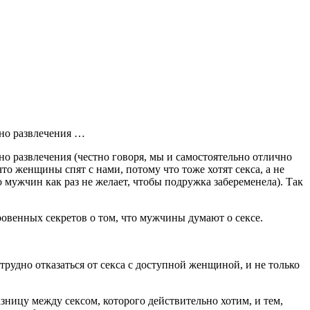
нно развлечения …
о развлечения (честно говоря, мы и самостоятельно отлично
то женщины спят с нами, потому что тоже хотят секса, а не
 мужчин как раз не желает, чтобы подружка забеременела). Так
ровенных секретов о том, что мужчины думают о сексе.
рудно отказаться от секса с доступной женщиной, и не только
азницу между сексом, которого действительно хотим, и тем,