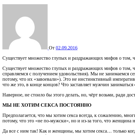
От
02.09.2016
Существует множество глупых и раздражающих мифов о том, 
Существует множество глупых и раздражающих мифов о том, чт
справляемся с получением удовольствия). Мы не занимаемся сек
потому, что их «завоевали»). Это не инстинктивный императив
что же это, в конце концов? Что заставляет мужчин заниматься 
Наверное, не стоило бы этого делать, но, чёрт возьми, ради 
МЫ НЕ ХОТИМ СЕКСА ПОСТОЯННО
Предполагается, что мы хотим секса всегда, к сожалению, мно
потому, что это «не по-мужски», но и из-за того, что женщина 
Да все с ним так! Как и женщины, мы хотим секса… только когд