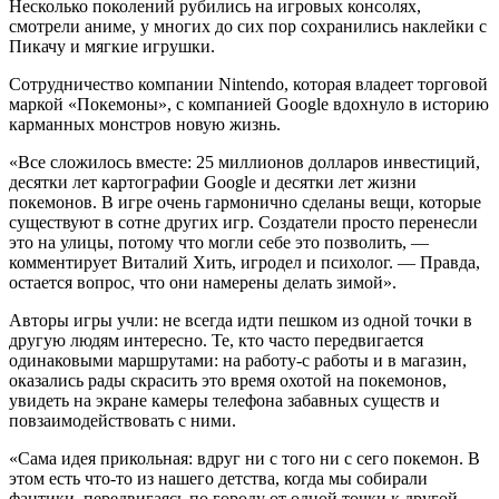
Несколько поколений рубились на игровых консолях,
смотрели аниме, у многих до сих пор сохранились наклейки с
Пикачу и мягкие игрушки.
Сотрудничество компании Nintendo, которая владеет торговой
маркой «Покемоны», с компанией Google вдохнуло в историю
карманных монстров новую жизнь.
«Все сложилось вместе: 25 миллионов долларов инвестиций,
десятки лет картографии Google и десятки лет жизни
покемонов. В игре очень гармонично сделаны вещи, которые
существуют в сотне других игр. Создатели просто перенесли
это на улицы, потому что могли себе это позволить, —
комментирует Виталий Хить, игродел и психолог. — Правда,
остается вопрос, что они намерены делать зимой».
Авторы игры учли: не всегда идти пешком из одной точки в
другую людям интересно. Те, кто часто передвигается
одинаковыми маршрутами: на работу-с работы и в магазин,
оказались рады скрасить это время охотой на покемонов,
увидеть на экране камеры телефона забавных существ и
повзаимодействовать с ними.
«Сама идея прикольная: вдруг ни с того ни с сего покемон. В
этом есть что-то из нашего детства, когда мы собирали
фантики, передвигаясь по городу от одной точки к другой.