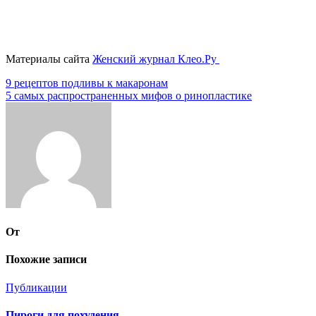
Материалы сайта
Женский журнал Клео.Ру
Навигация
9 рецептов подливы к макаронам
5 самых распространенных мифов о ринопластике
по
записям
От
Похожие записи
Публикации
Пироги для похудения