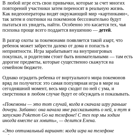
В любой игре есть свои привычки, которые за счет многих
повторений участники затем переносят в реальную жизнь.
Как видеооператоры видят окружающий мир «картинками»,
так затем и охотники на покемонов бессознательно будут
пытаться их увидеть, найти. Особенно это касается тех, чья
психика проще всего поддается внушению —
детей
.
В разгар охоты за покемонами появляется такой азарт, что
ребенок может забрести далеко от дома и попасть в
неприятности. Игра зарабатывает на внутриигровых
покупках, и родителям стоит быть внимательными — там есть
дорогие предметы, которые существенно скажутся на
семейном бюджете.
Однако оградить ребенка от виртуального мира покемонов
вряд ли получится: это самая популярная игра в мире на
сегодняшний момент, весь мир сходит по ней с ума, и
сверстники в любом случае будут ее обсуждать и показывать.
«Покемоны — это тот случай, когда я скачала игру раньше
дочери. Забавно: она начала мне рассказывать о ней, и тут я
запускаю Pokemon Go на телефоне! С тех пор мы ходим
иногда вместе их ловить», — делится Елена.
«Это оптимальный вариант: когда игра на телефоне