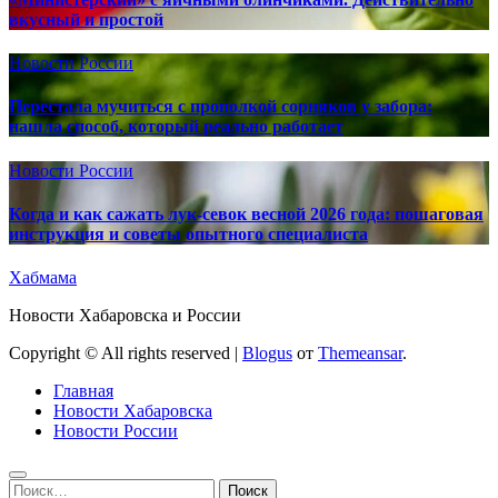
вкусный и простой
Новости России
Перестала мучиться с прополкой сорняков у забора:
нашла способ, который реально работает
Новости России
Когда и как сажать лук-севок весной 2026 года: пошаговая
инструкция и советы опытного специалиста
Хабмама
Новости Хабаровска и России
Copyright © All rights reserved
|
Blogus
от
Themeansar
.
Главная
Новости Хабаровска
Новости России
Найти: