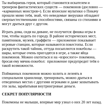
Ты выбираешь героя, который становится искателем и
тренером фантастических существ — покемонов (дословно —
«карманных монстров»). Если японские мультики о Пикачу
прошли мимо тебя, знай, что неведомые зверушки обладают
сверхъестественными способностями, связаны со стихиями и
могут драться друг с другом.
Играть дома, сидя на диване, не получится: фишка игры в
том, чтобы ходить по городу. В районе исторических мест,
памятников, музеев, граффити — приложение показывает
игровые станции, которые называются покестопы. Если
раскрутить такой тайник, оттуда посыплются покеболы —
шары, которые очень пригодятся в игре, а также яйца
покемонов. Можно охотиться и на «взрослого» покемона,
бросая ему мячик-покебол: приложение предупредит тебя о
такой возможности.
Пойманных покемонов можно холить и лелеять в
специальном хранилище, тренировать, можно драться в
отведенных местах с другими игроками и даже захватывать
эти залы, зарабатывая внутриигровые деньги.
СЕКРЕТ ПОПУЛЯРНОСТИ
Покемоны не малыши, впервые мир узнал о них 20 лет назад.