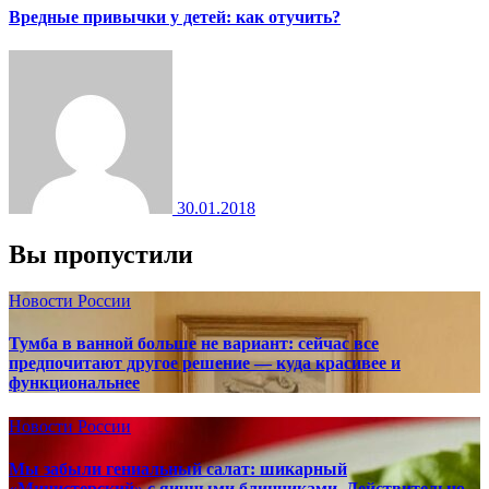
Вредные привычки у детей: как отучить?
30.01.2018
Вы пропустили
Новости России
Тумба в ванной больше не вариант: сейчас все
предпочитают другое решение — куда красивее и
функциональнее
Новости России
Мы забыли гениальный салат: шикарный
«Министерский» с яичными блинчиками. Действительно