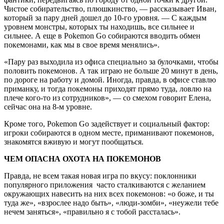
Чистое собирательство, плюшкинство, — рассказывает Иван,
который за пару дней дошел до 10-го уровня. — С каждым
уровнем монстры, которых ты находишь, все сильнее и
сильнее. А еще в Pokemon Go собираются вводить обмен
покемонами, как мы в свое время менялись».
«Пару раз выходила из офиса специально за булочками, чтобы
половить покемонов. А так играю не больше 20 минут в день,
по дороге на работу и домой. Иногда, правда, в офисе ставлю
приманку, и тогда покемоны приходят прямо туда, ловлю на
плече кого-то из сотрудников», — со смехом говорит Елена,
сейчас она на 8-м уровне.
Кроме того, Pokemon Go задействует и социальный фактор:
игроки собираются в одном месте, приманивают покемонов,
знакомятся вживую и могут пообщаться.
ЧЕМ ОПАСНА ОХОТА НА ПОКЕМОНОВ
Правда, не всем такая новая игра по вкусу: поклонники
популярного приложения часто сталкиваются с желанием
окружающих навесить на них всех покемонов: «о боже, и ты
туда же», «взрослее надо быть», «люди-зомби», «неужели тебе
нечем заняться», «правильно я с тобой рассталась».