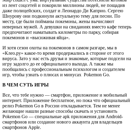
из лент соцсетей и покорили миллионы людей, не пощадив
даже полицейских, солдат и Леонардо Ди Каприо. Сергею
Шнурову они подкинули актуальную тему для песни. По
месту, где были пойманы покемоны, жены вычисляют
неверных мужей. А девушки на свиданиях вместо кафе теперь
предпочитают наматывать километры по парку, собирая
покемонов и «высиживая яйца».
И хотя сезон охоты на покемонов в самом разгаре, мы в
«Клео.ру» какое-то время продержались в стороне от этого
вируса. Зато у нас есть друзья и знакомые, которые подсели на
игру задолго до ее официального выхода. А также мы
пообщались с профессиональным психологом и создателем
игр, чтобы узнать о плюсах и минусах Pokemon Go.
В ЧЕМ СУТЬ ИГРЫ
Все, что тебе нужно — смартфон, приложение и мобильный
интернет. Приложение бесплатное, но пока что официальный
релиз Pokemon Go в России откладывается. Тем не менее
желающие нашли разные способы скачать и установить
Pokemon Go — специальные apk приложения для Android-
смартфонов или создание нового аккаунта для владельцев
смартфонов Apple.