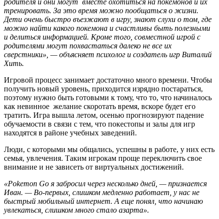
родителя и они могут вместе охотиться на покемонов и их
тренировать. За это время можно пообщаться о жизни.
Дети очень быстро въезжают в игру, знают слухи о том, где
можно найти какого покемона и счастливы быть полезными
и делиться информацией. Кроме того, совместной игрой с
родителями могут похвастаться далеко не все их
сверстники», — объясняет психолог и создатель игр Виталий
Хить.
Игровой процесс занимает достаточно много времени. Чтобы
получить новый уровень, приходится изрядно постараться,
поэтому нужно быть готовыми к тому, что то, что начиналось
как невинное желание скоротать время, вскоре будет его
тратить. Игра вышла летом, осенью прогнозируют падение
обучаемости в связи с тем, что покестопы и залы для игр
находятся в районе учебных заведений.
Люди, с которыми мы общались, успешны в работе, у них есть
семья, увлечения. Таким игрокам проще переключить свое
внимание и не зависеть от виртуальных достижений.
«Pokemon Go я забросил через несколько дней, — признается
Иван. — Во-первых, слишком медленно работает, у нас не
быстрый мобильный интернет. А еще понял, что начинаю
увлекаться, слишком много стало азарта».