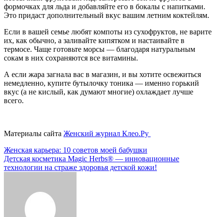
формочках для льда и добавляйте его в бокалы с напитками.
Это придаст дополнительный вкус вашим летним коктейлям.
Если в вашей семье любят компоты из сухофруктов, не варите
их, как обычно, а заливайте кипятком и настаивайте в
термосе. Чаще готовьте морсы — благодаря натуральным
сокам в них сохраняются все витамины.
А если жара загнала вас в магазин, и вы хотите освежиться
немедленно, купите бутылочку тоника — именно горький
вкус (а не кислый, как думают многие) охлаждает лучше
всего.
Материалы сайта
Женский журнал Клео.Ру
Навигация
Женская карьера: 10 советов моей бабушки
Детская косметика Magic Herbs® — инновационные
по
технологии на страже здоровья детской кожи!
записям