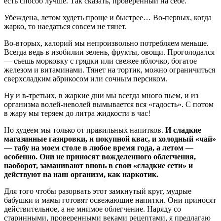
есть способ лучше. Так сказать, проверенный на себе.
Убеждена, летом худеть проще и быстрее… Во-первых, когда
жарко, то наедаться совсем не тянет.
Во-вторых, калорий мы непроизвольно потребляем меньше.
Всегда ведь в изобилии зелень, фрукты, овощи. Проголодался
— съешь морковку с грядки или свежее яблочко, богатое
железом и витаминами. Тянет на тортик, можно ограничиться
сверхсладким абрикосом или сочным персиком.
Ну и в-третьих, в жаркие дни мы всегда много пьем, и из
организма волей-неволей вымывается вся «гадость». С потом
в жару мы теряем до литра жидкости в час!
Но худеем мы только от правильных напитков.
И сладкие
магазинные газировки, и покупной квас, и холодный «чай»
— табу на моем столе в любое время года, а летом —
особенно. Они не приносят вожделенного облегчения,
наоборот, заманивают вновь в свои «сладкие сети» и
действуют на наш организм, как наркотик.
Для того чтобы разорвать этот замкнутый круг, мудрые
бабушки и мамы готовят освежающие напитки. Они приносят
действительное, а не мнимое облегчение. Наряду со
старинными, проверенными веками рецептами, я предлагаю