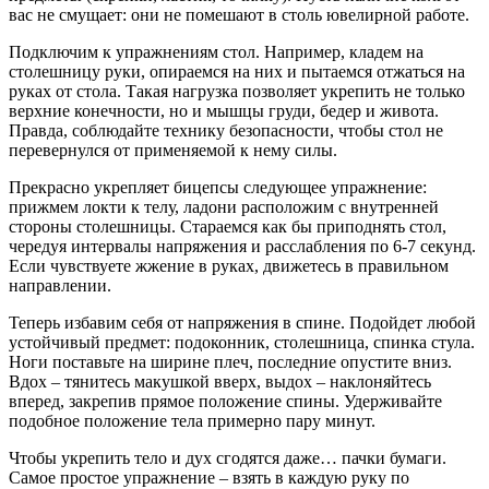
вас не смущает: они не помешают в столь ювелирной работе.
Подключим к упражнениям стол. Например, кладем на
столешницу руки, опираемся на них и пытаемся отжаться на
руках от стола. Такая нагрузка позволяет укрепить не только
верхние конечности, но и мышцы груди, бедер и живота.
Правда, соблюдайте технику безопасности, чтобы стол не
перевернулся от применяемой к нему силы.
Прекрасно укрепляет бицепсы следующее упражнение:
прижмем локти к телу, ладони расположим с внутренней
стороны столешницы. Стараемся как бы приподнять стол,
чередуя интервалы напряжения и расслабления по 6-7 секунд.
Если чувствуете жжение в руках, движетесь в правильном
направлении.
Теперь избавим себя от напряжения в спине. Подойдет любой
устойчивый предмет: подоконник, столешница, спинка стула.
Ноги поставьте на ширине плеч, последние опустите вниз.
Вдох – тянитесь макушкой вверх, выдох – наклоняйтесь
вперед, закрепив прямое положение спины. Удерживайте
подобное положение тела примерно пару минут.
Чтобы укрепить тело и дух сгодятся даже… пачки бумаги.
Самое простое упражнение – взять в каждую руку по