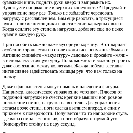
бумажной кипе, поднять руки вверх и выпрямить их.
Чувствуете напряжение в верхних конечностях? Проделайте
упражнение пару раз. Только не забывайте чередовать
нагрузку с расслаблением. Вам еще работать, а трясущиеся
руки – плохие помощники в достижении карьерных высот.
Когда осилите эту степень нагрузки, добавьте еще по пачке
бумаг в каждую руку.
Приспособить можно даже мусорную корзину! Этот вариант
особенно хорош, если на столе скопились ненужные бумажки.
Активно сминайте «макулатуру» ладонью и бросайте «мячи»
в неподалеку стоящую урну. По возможности можно устроить
даже состязание между коллегами. Жажда победы заставит
интенсивнее задействовать мышцы рук, что нам только на
пользу.
Даже офисные стены могут помочь в наведении фигуры.
Например, классическое упражнение «стенка». Плюсов от
подобной нагрузки не счесть: крепкие мышцы ног, ровное
положение спины, нагрузка на все тело. Для упражнения
встаем возле стены, ноги слегка вытянем вперед, а спину
прижмем к поверхности. Получается что-то наподобие стула,
где ваша спина – «спинка», а ноги образуют прямой угол.
Фиксируйте стойку на пару секунд.