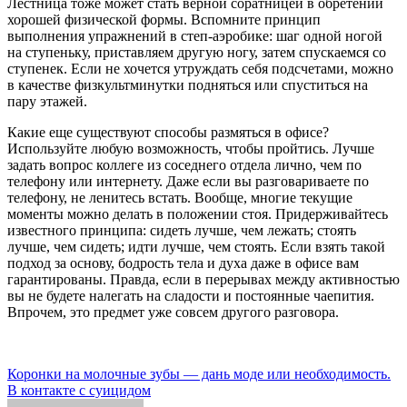
Лестница тоже может стать верной соратницей в обретении
хорошей физической формы. Вспомните принцип
выполнения упражнений в степ-аэробике: шаг одной ногой
на ступеньку, приставляем другую ногу, затем спускаемся со
ступенек. Если не хочется утруждать себя подсчетами, можно
в качестве физкультминутки подняться или спуститься на
пару этажей.
Какие еще существуют способы размяться в офисе?
Используйте любую возможность, чтобы пройтись. Лучше
задать вопрос коллеге из соседнего отдела лично, чем по
телефону или интернету. Даже если вы разговариваете по
телефону, не ленитесь встать. Вообще, многие текущие
моменты можно делать в положении стоя. Придерживайтесь
известного принципа: сидеть лучше, чем лежать; стоять
лучше, чем сидеть; идти лучше, чем стоять. Если взять такой
подход за основу, бодрость тела и духа даже в офисе вам
гарантированы. Правда, если в перерывах между активностью
вы не будете налегать на сладости и постоянные чаепития.
Впрочем, это предмет уже совсем другого разговора.
Навигация
Коронки на молочные зубы — дань моде или необходимость.
В контакте с суицидом
по