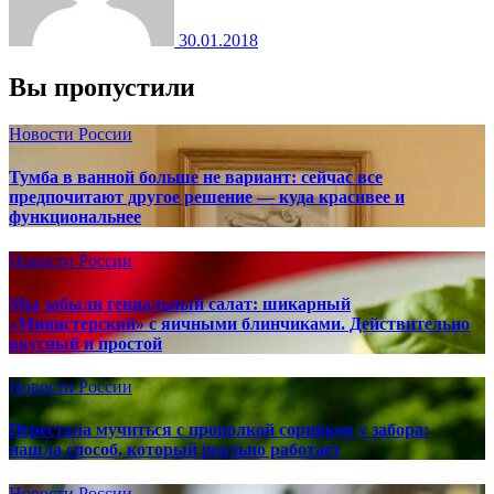
30.01.2018
Вы пропустили
Новости России
Тумба в ванной больше не вариант: сейчас все
предпочитают другое решение — куда красивее и
функциональнее
Новости России
Мы забыли гениальный салат: шикарный
«Министерский» с яичными блинчиками. Действительно
вкусный и простой
Новости России
Перестала мучиться с прополкой сорняков у забора:
нашла способ, который реально работает
Новости России