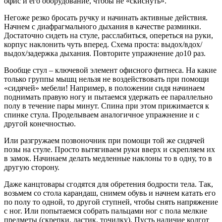
офис и его оборудование, чтобы не «скиснуть».
Негоже резко бросать ручку и начинать активные действия.
Начнем с диафрагмального дыхания в качестве разминки.
Достаточно сидеть на стуле, расслабиться, опереться на руки,
корпус наклонить чуть вперед. Схема проста: выдох/вдох/
выдох/задержка дыхания. Повторите упражнение до10 раз.
Вообще стул – ключевой элемент офисного фитнеса. На какие
только группы мышц нельзя не воздействовать при помощи
«сидячей» мебели! Например, в положении сидя начинаем
поднимать правую ногу и пытаемся удержать ее параллельно
полу в течение пары минут. Спина при этом прижимается к
спинке стула. Проделываем аналогичное упражнение и с
другой конечностью.
Или разгружаем позвоночник при помощи той же сидячей
позы на стуле. Просто вытягиваем руки вверх и скрепляем их
в замок. Начинаем делать медленные наклоны то в одну, то в
другую сторону.
Даже канцтовары сгодятся для обретения бодрости тела. Так,
возьмем со стола карандаш, снимем обувь и начнем катать его
по полу то одной, то другой ступней, чтобы снять напряжение
с ног. Или попытаемся собрать пальцами ног с пола мелкие
предметы (скрепки, ластик, точилку). Пусть наличие колгот