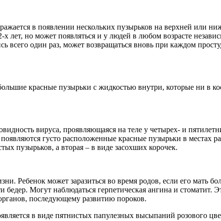
ыражается в появлении нескольких пузырьков на верхней или ни
-х лет, но может появляться и у людей в любом возрасте независ
сь всего один раз, может возвращаться вновь при каждом прост
ебольшие красные пузырьки с жидкостью внутри, которые ни в кое
зновидность вируса, проявляющаяся на теле у четырех- и пятиле
е появляются густо расположенные красные пузырьки в местах ра
тых пузырьков, а вторая – в виде засохших корочек.
ни. Ребенок может заразиться во время родов, если его мать б
и бедер. Могут наблюдаться герпетическая ангина и стоматит. 
 органов, последующему развитию пороков.
роявляется в виде пятнистых папулезных высыпаний розового цве