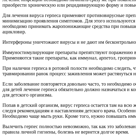
приобрести хроническую или рецидивирующую форму и повыс
Для лечения вируса герпеса применяют противовирусные препа
минимизацию проявления симптомов. Для этого используются р
необходимо принимать жаропонижающие средства при повышен
ацикловир.
Интерфероны уничтожают вирусы и не дают им бесконтрольно р
Иммуностимулирующие препараты препятствуют поражению виру
Применяются такие препараты, как иммунал, арпетол, гроприн
При наличии герпеса в ротовой полости необходимо следить, ч
травмировании ранок процесс заживления может растянуться на
Если заболевание повторяется довольно часто, то необходимо 
для детей лечение герпеса обязательно должно назначаться и к
для детского организма.
Попав в детский организм, вирус герпеса остается там на всю
следуя рекомендациям и наставлениям детского врача. Особе
Необходимо чаще мыть руки. Кроме того, нужно повышать имм
Вылечить герпес полностью невозможно, так как это заболеван
правила личной гигиены, болезнь не вернется долгое время.