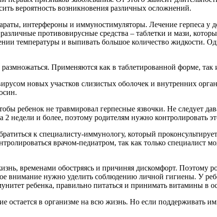
ить вероятность возникновения различных осложнений.
раты, интерфероны и иммуностимуляторы. Лечение герпеса у де
азличные противовирусные средства – таблетки и мази, которы
ии температуры и выпивать большое количество жидкости. Одн
азмножаться. Применяются как в таблетированной форме, так и
сом новых участков слизистых оболочек и внутренних органов
осин.
тобы ребенок не травмировал герпесные язвочки. Не следует да
 2 недели и более, поэтому родителям нужно контролировать эт
обратиться к специалисту-иммунологу, который проконсультирует
онтролироваться врачом-педиатром, так как только специалист м
 жизнь, временами обостряясь и причиняя дискомфорт. Поэтому 
нное внимание нужно уделить соблюдению личной гигиены. У ре
унитет ребенка, правильно питаться и принимать витамины в о
ие остается в организме на всю жизнь. Но если поддерживать им