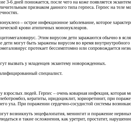
ние 3-6 дней понижается, после чего на коже появляется экзант
ичительным признаком данного типа герпеса. Герпес на теле мож
ечностях.
онуклеоз – острое инфекционное заболевание, которое характе
ерической крови атипичных мононуклеаров.
цитомегаловирус. Этим вирусом дети заражаются обычно в яслях
 дети могут быть заражены вирусом во время внутриутробного 
томегаловирус протекает бессимптомно или сопровождается нез
огут вызвать у младенцев экзантему новорожденных.
квалифицированный специалист.
 у взрослых людей. Герпес – очень коварная инфекция, которая
еботромбоз, кератиты, иридоциклит, хориоретинит, при пораже
ннего уха. При поражении сердечно-сосудистой системы возника
гут возникнуть энцефалопатия, менингит и поражение нервных
юдаться и такие осложнения, как уретрит, простатит, нарушени