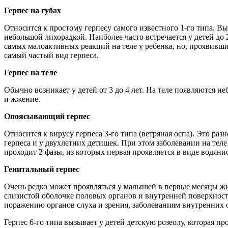
Герпес на губах
Относится к простому герпесу самого известного 1-го типа. В
небольшой лихорадкой. Наиболее часто встречается у детей до 2
самых малоактивных реакций на теле у ребенка, но, проявивши
самый частый вид герпеса.
Герпес на теле
Обычно возникает у детей от 3 до 4 лет. На теле появляются н
и жжение.
Опоясывающий герпес
Относится к вирусу герпеса 3-го типа (ветряная оспа). Это ра
герпеса и у двухлетних детишек. При этом заболевании на тел
проходит 2 фазы, из которых первая проявляется в виде водянис
Генитальный герпес
Очень редко может проявляться у малышей в первые месяцы жиз
слизистой оболочке половых органов и внутренней поверхност
поражению органов слуха и зрения, заболеваниям внутренних
Герпес 6-го типа вызывает у детей детскую розеолу, которая п