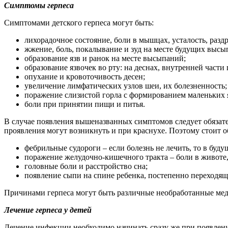
Симптомы герпеса
Симптомами детского герпеса могут быть:
лихорадочное состояние, боли в мышцах, усталость, разд
жжение, боль, покалывание и зуд на месте будущих высы
образование язв и ранок на месте высыпаний;
образование язвочек во рту: на деснах, внутренней части 
опухание и кровоточивость десен;
увеличение лимфатических узлов шеи, их болезненность;
поражение слизистой горла с формированием маленьких 
боли при принятии пищи и питья.
В случае появления вышеназванных симптомов следует обязател
проявления могут возникнуть и при краснухе. Поэтому стоит о
фебрильные судороги – если болезнь не лечить, то в буд
поражение желудочно-кишечного тракта – боли в животе,
головные боли и расстройство сна;
появление сыпи на спине ребенка, постепенно переходяще
Причинами герпеса могут быть различные необработанные мед
Лечение герпеса у детей
Лечение инфекции необходимо начинать сразу же при появлени