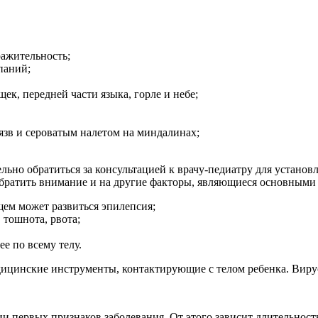
ражительность;
паний;
щек, передней части языка, горле и небе;
язв и сероватым налетом на миндалинах;
ьно обратиться за консультацией к врачу-педиатру для установл
братить внимание и на другие факторы, являющиеся основными п
ущем может развиться эпилепсия;
 тошнота, рвота;
е по всему телу.
ицинские инструменты, контактирующие с телом ребенка. Виру
и первых признаков заболевания. От этого зависит длительнос