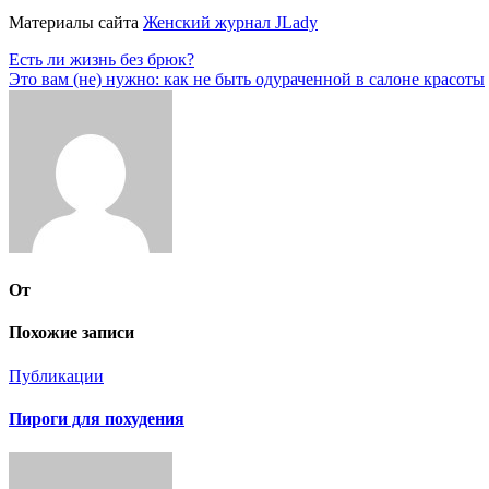
Материалы сайта
Женский журнал JLady
Навигация
Есть ли жизнь без брюк?
Это вам (не) нужно: как не быть одураченной в салоне красоты
по
записям
От
Похожие записи
Публикации
Пироги для похудения