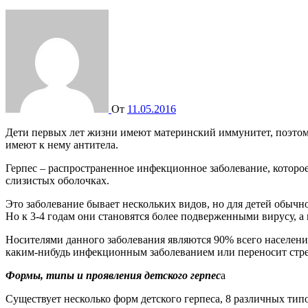
От
11.05.2016
Дети первых лет жизни имеют материнский иммунитет, поэтому болеют герпесом очень редко. Но к 3-4 годам они становятся более подверженными вирусу, а к 5 годам 60-80% детей уже
имеют к нему антитела.
Герпес – распространенное инфекционное заболевание, которо
слизистых оболочках.
Это заболевание бывает нескольких видов, но для детей обыч
Но к 3-4 годам они становятся более подверженными вирусу, а 
Носителями данного заболевания являются 90% всего населения
каким-нибудь инфекционным заболеванием или переносит стре
Формы, типы и проявления детского герпес
а
Существует несколько форм детского герпеса, 8 различных типо