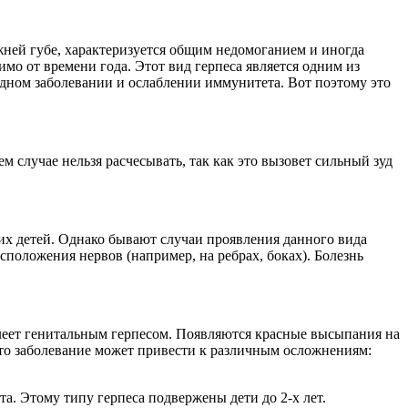
жней губе, характеризуется общим недомоганием и иногда
имо от времени года. Этот вид герпеса является одним из
удном заболевании и ослаблении иммунитета. Вот поэтому это
м случае нельзя расчесывать, так как это вызовет сильный зуд
тних детей. Однако бывают случаи проявления данного вида
сположения нервов (например, на ребрах, боках). Болезнь
олеет генитальным герпесом. Появляются красные высыпания на
Это заболевание может привести к различным осложнениям:
та. Этому типу герпеса подвержены дети до 2-х лет.