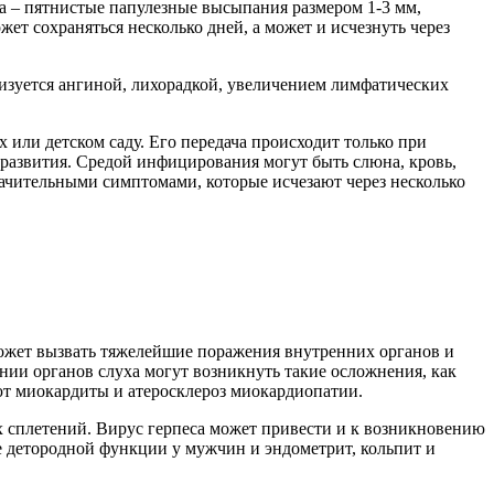
ема – пятнистые папулезные высыпания размером 1-3 мм,
ет сохраняться несколько дней, а может и исчезнуть через
ризуется ангиной, лихорадкой, увеличением лимфатических
 или детском саду. Его передача происходит только при
развития. Средой инфицирования могут быть слюна, кровь,
начительными симптомами, которые исчезают через несколько
 может вызвать тяжелейшие поражения внутренних органов и
нии органов слуха могут возникнуть такие осложнения, как
ют миокардиты и атеросклероз миокардиопатии.
 сплетений. Вирус герпеса может привести и к возникновению
е детородной функции у мужчин и эндометрит, кольпит и