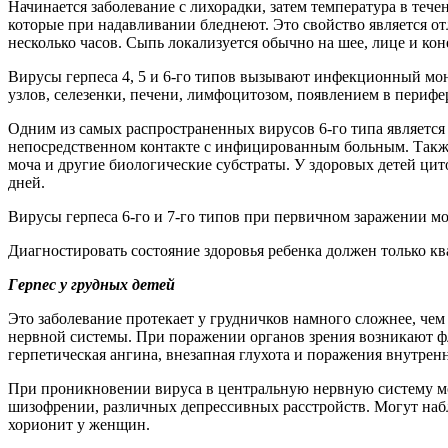
Начинается заболевание с лихорадки, затем температура в тече
которые при надавливании бледнеют. Это свойство является отл
несколько часов. Сыпь локализуется обычно на шее, лице и кон
Вирусы герпеса 4, 5 и 6-го типов вызывают инфекционный мон
узлов, селезенки, печени, лимфоцитозом, появлением в периф
Одним из самых распространенных вирусов 6-го типа является 
непосредственном контакте с инфицированным больным. Также
моча и другие биологические субстраты. У здоровых детей ци
дней.
Вирусы герпеса 6-го и 7-го типов при первичном заражении м
Диагностировать состояние здоровья ребенка должен только 
Герпес у грудных детей
Это заболевание протекает у грудничков намного сложнее, чем
нервной системы. При поражении органов зрения возникают фл
герпетическая ангина, внезапная глухота и поражения внутре
При проникновении вируса в центральную нервную систему мо
шизофрении, различных депрессивных расстройств. Могут набл
хорионит у женщин.