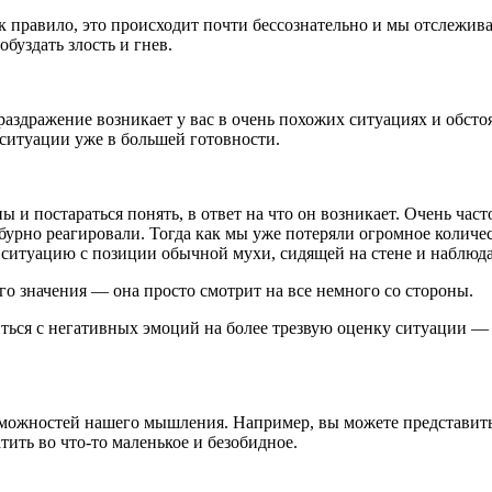
ак правило, это происходит почти бессознательно и мы отслежив
буздать злость и гнев.
 раздражение возникает у вас в очень похожих ситуациях и обст
 ситуации уже в большей готовности.
 и постараться понять, в ответ на что он возникает. Очень час
бурно реагировали. Тогда как мы уже потеряли огромное количе
ь ситуацию с позиции обычной мухи, сидящей на стене и наблю
ого значения — она просто смотрит на все немного со стороны.
ся с негативных эмоций на более трезвую оценку ситуации — то
можностей нашего мышления. Например, вы можете представить с
атить во что-то маленькое и безобидное.