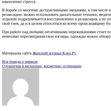
накопление стресса.
В борьбе со многими деструктивными эмоциями, в том числе и 
релаксации: можно использовать дыхательные техники, медитир
отдыхом подразумевается восстановление и релаксация, а не у
свой гнев, да и в целом относиться ко всему происходящему бо
При работе над любыми негативными переживаниями стоит помни
немножко пересматривая свои взгляды, однажды можно обнару
Материалы сайта
Женский журнал Клео.Ру
Навигация
Вся правда о наркозе
Одуванчик в медицине, косметике, кулинарии
по
записям