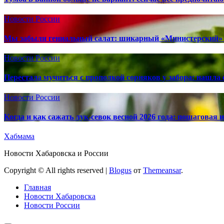
Новости России
Мы забыли гениальный салат: шикарный «Министерский» 
Новости России
Перестала мучиться с прополкой сорняков у забора: нашла 
Новости России
Когда и как сажать лук-севок весной 2026 года: пошаговая
Хабмама
Новости Хабаровска и России
Copyright © All rights reserved
|
Blogus
от
Themeansar
.
Главная
Новости Хабаровска
Новости России