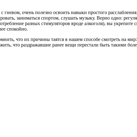
с гневом, очень полезно освоить навыки простого расслабления.
овать, заниматься спортом, слушать музыку. Верно одно: регуля
потребление разных стимуляторов вроде алкоголя), вы укрепите 
лее спокойно.
ть, что их причины таятся в нашем способе смотреть на мир: в
жить, что раздражавшие ранее вещи перестали быть такими бо