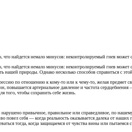
но, что найдется немало минусов: неконтролируемый гнев может
но, что найдется немало минусов: неконтролируемый гнев может
сть нашей природы. Однако несколько способов справиться с это
агрессию по отношению к кому-то или к чему-то, желая предмет 
ин, повышается артериальное давление и частота сердцебиения —
для того, чтобы сохранить себе жизнь.
что нарушено привычное, правильное или справедливое, по наш
во повел себя — когда реальность оказывается далека от наших 
ться тогда, когда защищаемся от чувства вины или пытаемся се