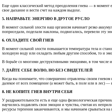
Еще один классический метод преодоления гнева — в момент ег
свое дыхание и вести счет на каждом выдохе.
5. НАПРАВЬТЕ ЭНЕРГИЮ В ДРУГОЕ РУСЛО
В момент сильной злости наш организм начинает резко аккумул
поприседали, поделали наклоны, подвигались, перевели эту эн
6. ОХЛАДИТЕ СВОЙ ГНЕВ
В момент сильной злости повышается температура тела и стано
холодную воду или охладить любым другим способом, то и эм
В борьбе со многими деструктивными эмоциями, в том числе и 
7. ДАЙТЕ СЕБЕ ВОЛЮ, НО БЕЗ СВИДЕТЕЛЕЙ
Когда вы понимаете, что совершенно отравлены своим гневом и 
далекое от всех помещение (а может быть, в поле или в лес) —
8. НЕ КОПИТЕ ГНЕВ ВНУТРИ СЕБЯ
У раздражительности есть и еще одна физиологическая причина
научились подавлять свои эмоции и чувства, считая их непри
ресурсы терпения заканчиваются, и мы начинаем срываться на в