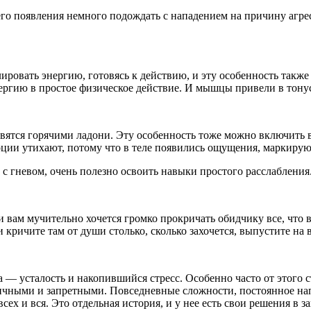
о появления немного подождать с нападением на причину агресс
ировать энергию, готовясь к действию, и эту особенность такж
ергию в простое физическое действие. И мышцы привели в тонус,
вятся горячими ладони. Эту особенность тоже можно включить в 
оции утихают, потому что в теле появились ощущения, маркиру
с гневом, очень полезно освоить навыки простого расслабления
вам мучительно хочется громко прокричать обидчику все, что вы 
 и кричите там от души столько, сколько захочется, выпустите н
 — усталость и накопившийся стресс. Особенно часто от этого 
личными и запретными. Повседневные сложности, постоянное нап
сех и вся. Это отдельная история, и у нее есть свои решения в 