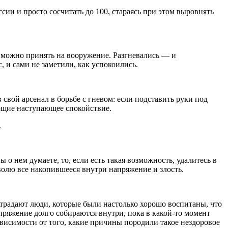
ии и просто сосчитать до 100, стараясь при этом выровнять
е можно принять на вооружение. Разгневались — и
 и сами не заметили, как успокоились.
свой арсенал в борьбе с гневом: если подставить руки под
ющие наступающее спокойствие.
.
о нем думаете, то, если есть такая возможность, удалитесь в
а волю все накопившееся внутри напряжение и злость.
страдают люди, которые были настолько хорошо воспитаны, что
ряжение долго собираются внутри, пока в какой-то момент
зависимости от того, какие причины породили такое нездоровое